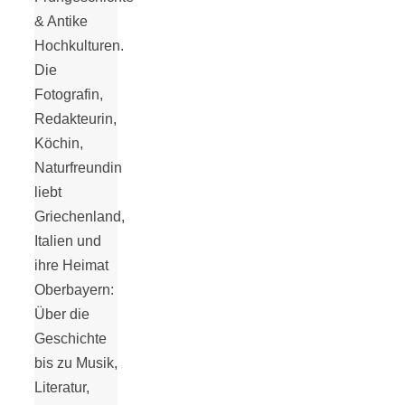
Tomatensauce
& Antike
Hochkulturen.
mit Zimt
Die
Fotografin,
Redakteurin,
Köchin,
Naturfreundin
Schwäbische
liebt
Griechenland,
Alb: Unsere
Italien und
ihre Heimat
16 schönsten
Oberbayern:
Über die
Ausflüge um
Geschichte
bis zu Musik,
Literatur,
Blaubeuren