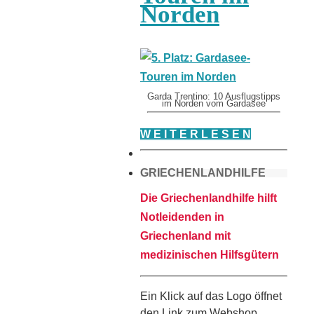
Norden
Garda Trentino: 10 Ausflugstipps
im Norden vom Gardasee
W E I T E R L E S E N
GRIECHENLANDHILFE
Die Griechenlandhilfe hilft
Notleidenden in
Griechenland mit
medizinischen Hilfsgütern
Ein Klick auf das Logo öffnet
den Link zum Webshop