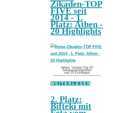
Zikaden-TOP
FIVE seit
2014 - 1.
Platz: Athen -
20 Highlights
Athen: Unsere Top 20
Sehenswürdigkeiten
und 20 Extratipps
W E I T E R L E S E N
2. Platz:
Bifteki mit
Feta vom