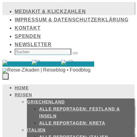
Zum
MEDIAKIT & KLICKZAHLEN
Inhalt
IMPRESSUM & DATENSCHUTZERKLÄRUNG
springen
KONTAKT
SPENDEN
NEWSLETTER
SUCHEN
NACH:
Suchen
HOME
Zum
REISEN
Inhalt
GRIECHENLAND
springen
ALLE REPORTAGEN: FESTLAND &
INSELN
ALLE REPORTAGEN: KRETA
ITALIEN