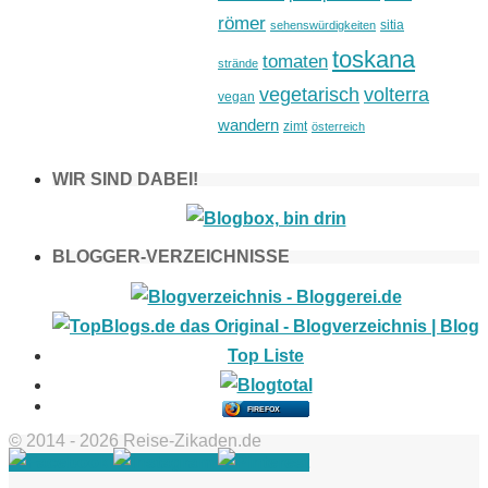
römer
sitia
sehenswürdigkeiten
toskana
tomaten
strände
vegetarisch
volterra
vegan
wandern
zimt
österreich
WIR SIND DABEI!
BLOGGER-VERZEICHNISSE
FIREFOX
© 2014 - 2026 Reise-Zikaden.de