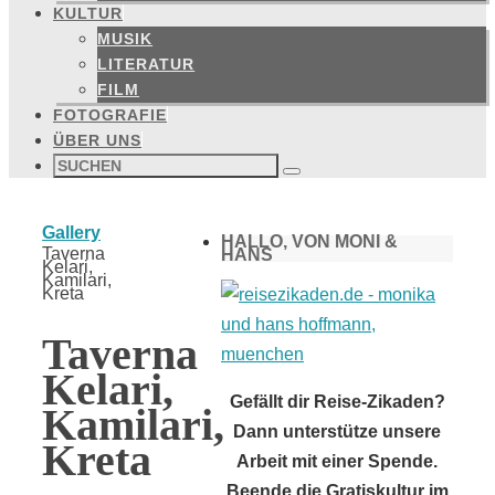
KULTUR
MUSIK
LITERATUR
FILM
FOTOGRAFIE
ÜBER UNS
Suchen
nach:
Suchen
Start
Gallery
HALLO, VON MONI &
Taverna
HANS
Kelari,
Kamilari,
Kreta
Taverna
Kelari,
Gefällt dir Reise-Zikaden?
Kamilari,
Dann unterstütze unsere
Kreta
Arbeit mit einer Spende.
Beende die Gratiskultur im