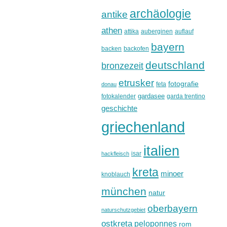
archäologie
antike
athen
attika
auberginen
auflauf
bayern
backen
backofen
deutschland
bronzezeit
etrusker
fotografie
feta
donau
gardasee
fotokalender
garda trentino
geschichte
griechenland
italien
isar
hackfleisch
kreta
minoer
knoblauch
münchen
natur
oberbayern
naturschutzgebiet
ostkreta
peloponnes
rom