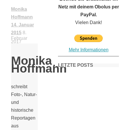
Netz mit deinem Obolus per
Monika
PayPal.
Hoffmann
Vielen Dank!
14. Januar
2015
8.
Februar
2017
Mehr Informationen
Monika
Hoffmann
LETZTE POSTS
schreibt
Frühling in
Foto-, Natur-
und
München &
historische
Reportagen
Umgebung:
aus