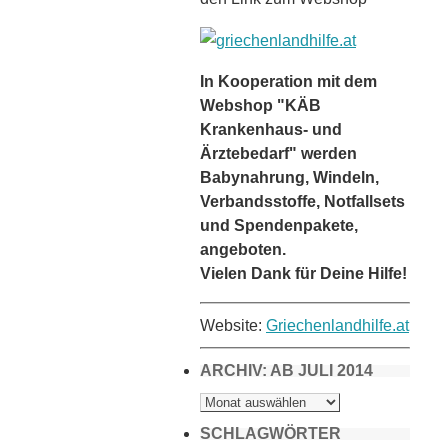
In Kooperation mit dem
Webshop "KÄB
Krankenhaus- und
Ärztebedarf" werden
Babynahrung, Windeln,
Verbandsstoffe, Notfallsets
und Spendenpakete,
angeboten.
Vielen Dank für Deine Hilfe!
Website:
Griechenlandhilfe.at
ARCHIV: AB JULI 2014
ARCHIV:
AB
JULI
2014
SCHLAGWÖRTER