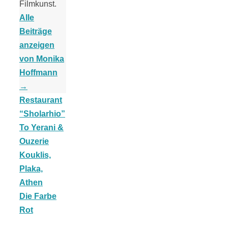
Filmkunst.
Alle
Beiträge
anzeigen
Jahresrückblick
von Monika
Hoffmann
→
2021:
Restaurant
“Sholarhio”
Niedlicher
To Yerani &
Ouzerie
Neuzugang,
Kouklis,
Plaka,
etwas weniger
Athen
Die Farbe
Leser
Rot