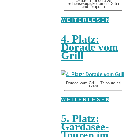
Ostkreta: Unsere 25
Sehenswürdigkeiten um Sitia
und Ierapetra
W E I T E R L E S E N
4. Platz:
Dorade vom
Grill
Dorade vom Grill – Tsipoura sti
skara
W E I T E R L E S E N
5. Platz:
Gardasee-
Touren im