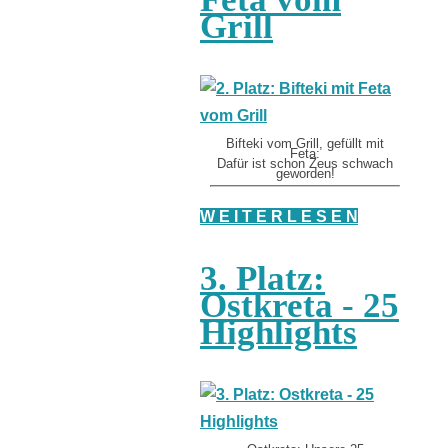
Grill
Bifteki vom Grill, gefüllt mit
Feta:
Dafür ist schon Zeus schwach
geworden!
W E I T E R L E S E N
3. Platz:
Ostkreta - 25
Highlights