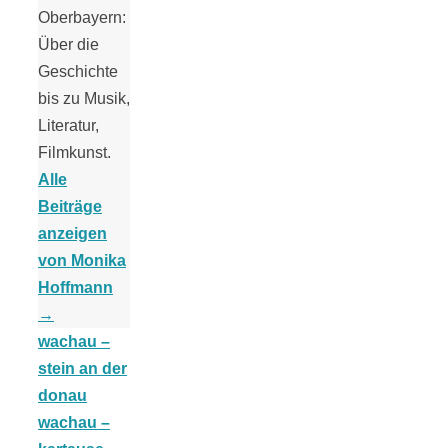
Oberbayern:
Über die
Geschichte
bis zu Musik,
Jahresrückblick
Literatur,
Filmkunst.
2021:
Alle
Beiträge
Niedlicher
anzeigen
von Monika
Hoffmann
Neuzugang,
→
wachau –
etwas weniger
stein an der
donau
Leser
wachau –