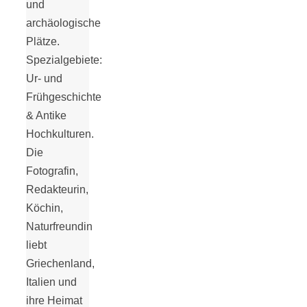
Tomatensauce
und
archäologische
Plätze.
mit Zimt
Spezialgebiete:
Ur- und
Frühgeschichte
& Antike
Schwäbische
Hochkulturen.
Die
Fotografin,
Alb: Unsere
Redakteurin,
Köchin,
16 schönsten
Naturfreundin
liebt
Ausflüge um
Griechenland,
Italien und
Blaubeuren
ihre Heimat