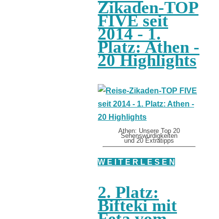
Zikaden-TOP
FIVE seit
2014 - 1.
Platz: Athen -
20 Highlights
Athen: Unsere Top 20
Sehenswürdigkeiten
und 20 Extratipps
W E I T E R L E S E N
2. Platz:
Bifteki mit
Feta vom