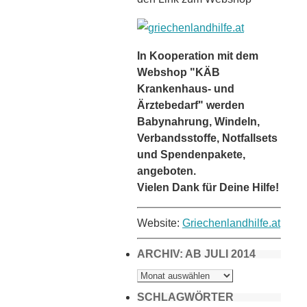
In Kooperation mit dem
Webshop "KÄB
Krankenhaus- und
Ärztebedarf" werden
Babynahrung, Windeln,
Verbandsstoffe, Notfallsets
und Spendenpakete,
angeboten.
Vielen Dank für Deine Hilfe!
Website:
Griechenlandhilfe.at
ARCHIV: AB JULI 2014
ARCHIV:
AB
JULI
2014
SCHLAGWÖRTER