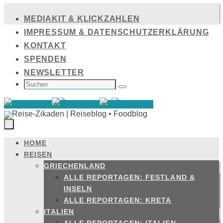
Zum
MEDIAKIT & KLICKZAHLEN
Inhalt
IMPRESSUM & DATENSCHUTZERKLÄRUNG
springen
KONTAKT
SPENDEN
NEWSLETTER
SUCHEN
NACH:
Suchen
HOME
Zum
REISEN
Inhalt
GRIECHENLAND
springen
ALLE REPORTAGEN: FESTLAND &
INSELN
ALLE REPORTAGEN: KRETA
ITALIEN