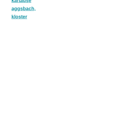
kartause
aggsbach,
kloster
München:
Fototour im
Vogelschutzgeb
Ismaninger
Speichersee