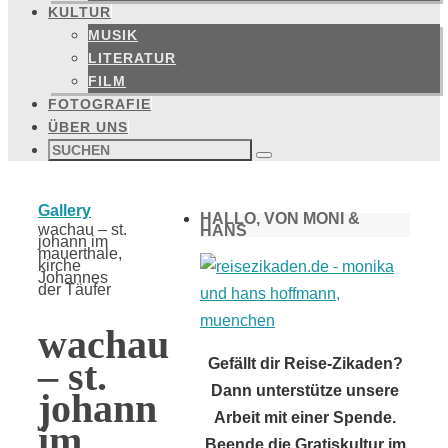
KULTUR
MUSIK
LITERATUR
FILM
FOTOGRAFIE
ÜBER UNS
Suchen
nach:
Suchen
Start
Gallery
HALLO, VON MONI &
wachau – st.
HANS
johann im
mauerthale,
kirche
Johannes
der Täufer
wachau
– st.
Gefällt dir Reise-Zikaden?
Dann unterstütze unsere
johann
Arbeit mit einer Spende.
im
Beende die Gratiskultur im