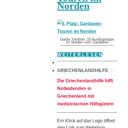
Norden
Garda Trentino: 10 Ausflugstipps
im Norden vom Gardasee
W E I T E R L E S E N
GRIECHENLANDHILFE
Die Griechenlandhilfe hilft
Notleidenden in
Griechenland mit
medizinischen Hilfsgütern
Ein Klick auf das Logo öffnet
den Link zum Webshop