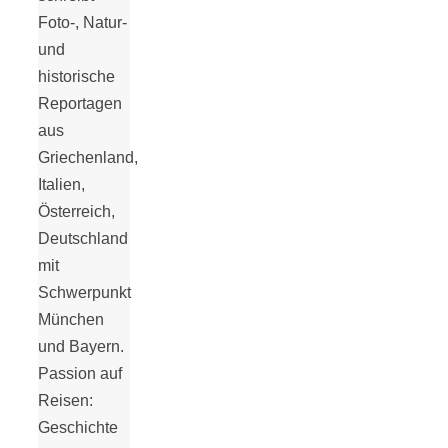
Foto-, Natur-
18 Lieblings-
und
historische
Ausflugsziele
Reportagen
aus
Griechenland,
Italien,
Österreich,
Kotopoulo
Deutschland
mit
kapama –
Schwerpunkt
München
Geschmortes
und Bayern.
Passion auf
Hähnchen in
Reisen:
Geschichte