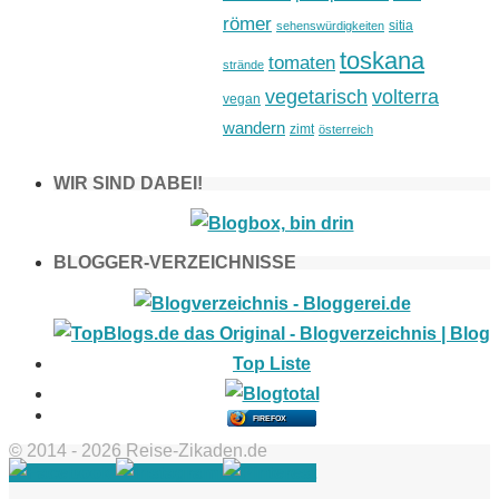
römer
sitia
sehenswürdigkeiten
toskana
tomaten
strände
vegetarisch
volterra
vegan
wandern
zimt
österreich
WIR SIND DABEI!
BLOGGER-VERZEICHNISSE
FIREFOX
© 2014 - 2026 Reise-Zikaden.de