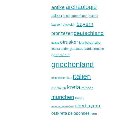
archäologie
antike
athen
attika
auberginen
auflauf
bayern
backen
backofen
deutschland
bronzezeit
etrusker
fotografie
feta
donau
gardasee
fotokalender
garda trentino
geschichte
griechenland
italien
isar
hackfleisch
kreta
minoer
knoblauch
münchen
natur
oberbayern
naturschutzgebiet
ostkreta
peloponnes
rom