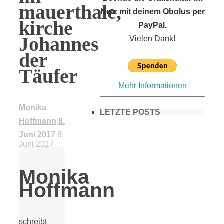
mauerthale,
Netz mit deinem Obolus per
kirche
PayPal.
Johannes
Vielen Dank!
der
Täufer
Mehr Informationen
Monika
LETZTE POSTS
Hoffmann
8.
Juni 2017
8.
Juni 2017
Frühling in
Monika
München &
Hoffmann
Umgebung:
schreibt