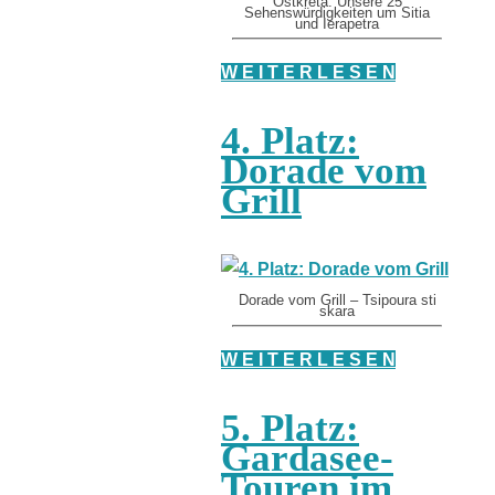
Ostkreta: Unsere 25
Sehenswürdigkeiten um Sitia
und Ierapetra
W E I T E R L E S E N
4. Platz:
Dorade vom
Grill
Dorade vom Grill – Tsipoura sti
skara
W E I T E R L E S E N
5. Platz:
Gardasee-
Touren im