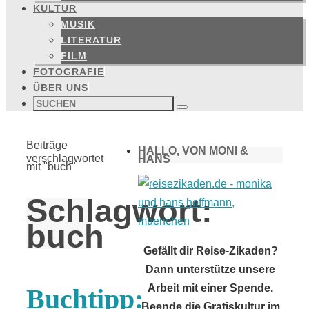
KULTUR
MUSIK
LITERATUR
FILM
FOTOGRAFIE
ÜBER UNS
Suchen
nach:
Suchen
Start
Beiträge
HALLO, VON MONI &
verschlagwortet
HANS
mit "buch"
Schlagwort:
buch
Gefällt dir Reise-Zikaden?
Dann unterstütze unsere
Arbeit mit einer Spende.
Buchtipp:
Beende die Gratiskultur im