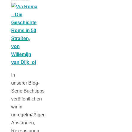
schließen
FeedBurner
Nutzerkonto
für RSS
In
unserer Blog-
Serie Buchtipps
veröffentlichen
Altsteinzeit in
wir in
unregelmäßigen
Bayern: 12
Abständen,
Rezensionen