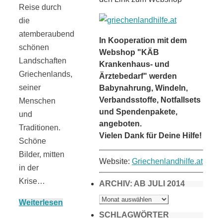
Reise durch
die
atemberaubend
In Kooperation mit dem
schönen
Webshop "KÄB
Landschaften
Krankenhaus- und
Griechenlands,
Ärztebedarf" werden
seiner
Babynahrung, Windeln,
Verbandsstoffe, Notfallsets
Menschen
und Spendenpakete,
und
angeboten.
Traditionen.
Vielen Dank für Deine Hilfe!
Schöne
Bilder, mitten
Website:
Griechenlandhilfe.at
in der
Krise…
ARCHIV: AB JULI 2014
ARCHIV:
Weiterlesen
AB
JULI
2014
SCHLAGWÖRTER