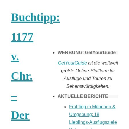
Tomaten selber
Buchtipp:
machen
1177
v.
WERBUNG: GetYourGuide
GetYourGuide
ist die weltweit
größte Online-Plattform für
Chr.
Ausflüge und Touren zu
Sehenswürdigkeiten.
–
AKTUELLE BERICHTE
Frühling in München &
Der
Umgebung: 18
Lieblings-Ausflugsziele