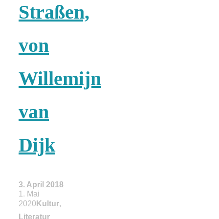
Risotto ai
Straßen,
pomodori secch
von
– Risotto mit
Willemijn
ofengetrocknet
van
Tomaten
Dijk
In eigener
3. April 2018
1. Mai
2020
Kultur
,
Sache: Wir
Literatur