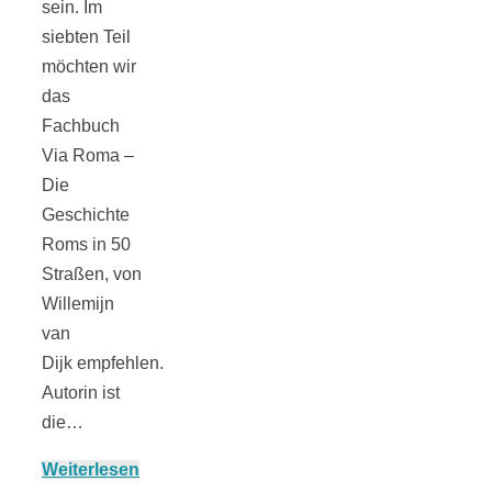
Streusel-
sein. Im
siebten Teil
Dessert mit
möchten wir
das
Kirschen aus
Fachbuch
Via Roma –
dem Ofen
Die
Geschichte
Roms in 50
Straßen, von
Willemijn
Pomodori
van
Dijk empfehlen.
secchi –
Autorin ist
die…
Ofengetrocknet
Weiterlesen