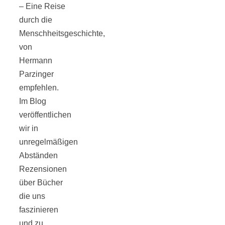
Tomatensauce
– Eine Reise
durch die
mit Zimt
Menschheitsgeschichte,
von
Hermann
Parzinger
empfehlen.
Schwäbische
Im Blog
veröffentlichen
Alb: Unsere
wir in
unregelmäßigen
Abständen
16 schönsten
Rezensionen
über Bücher
Ausflüge um
die uns
faszinieren
Blaubeuren
und zu