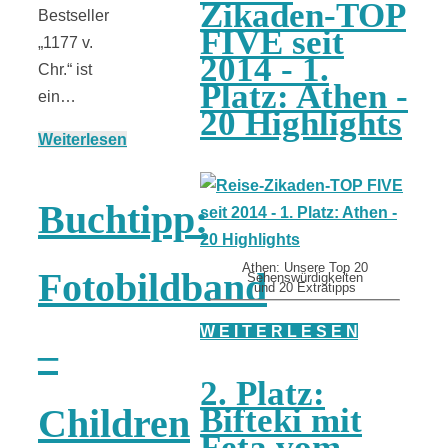
Zikaden-TOP
Bestseller
FIVE seit
„1177 v.
2014 - 1.
Chr.“ ist
Platz: Athen -
ein…
20 Highlights
Weiterlesen
Buchtipp:
Athen: Unsere Top 20
Fotobildband
Sehenswürdigkeiten
und 20 Extratipps
W E I T E R L E S E N
–
2. Platz:
Bifteki mit
Children
Feta vom