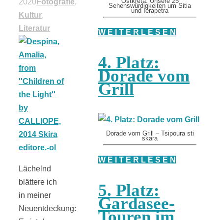
2020
Fotografie
,
Ostkreta: Unsere 25
Sehenswürdigkeiten um Sitia
und Ierapetra
Kultur
,
Literatur
W E I T E R L E S E N
4. Platz:
Dorade vom
Grill
Dorade vom Grill – Tsipoura sti
skara
W E I T E R L E S E N
Lächelnd
blättere ich
5. Platz:
in meiner
Gardasee-
Neuentdeckung:
Touren im