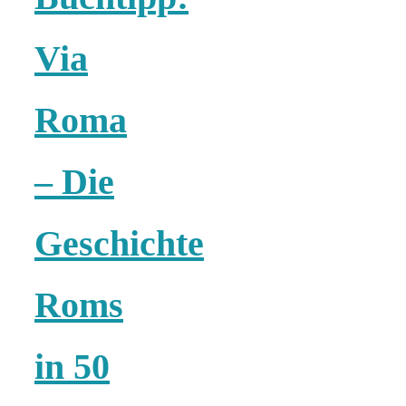
Via
München:
Roma
Fototour im
– Die
Vogelschutzgeb
Geschichte
Ismaninger
Roms
Speichersee
in 50