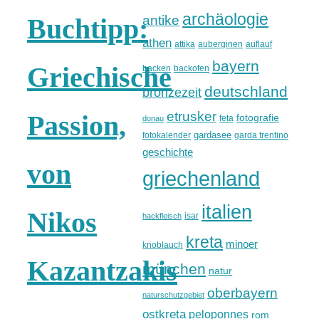
archäologie
antike
Buchtipp:
athen
attika
auberginen
auflauf
bayern
Griechische
backen
backofen
deutschland
bronzezeit
etrusker
Passion,
fotografie
feta
donau
gardasee
fotokalender
garda trentino
geschichte
von
griechenland
italien
Nikos
isar
hackfleisch
kreta
minoer
knoblauch
Kazantzakis
münchen
natur
oberbayern
naturschutzgebiet
ostkreta
peloponnes
rom