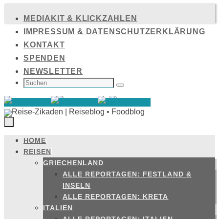
Zum
MEDIAKIT & KLICKZAHLEN
Inhalt
IMPRESSUM & DATENSCHUTZERKLÄRUNG
springen
KONTAKT
SPENDEN
NEWSLETTER
SUCHEN
NACH:
Suchen
HOME
Zum
REISEN
Inhalt
GRIECHENLAND
springen
ALLE REPORTAGEN: FESTLAND &
INSELN
ALLE REPORTAGEN: KRETA
ITALIEN