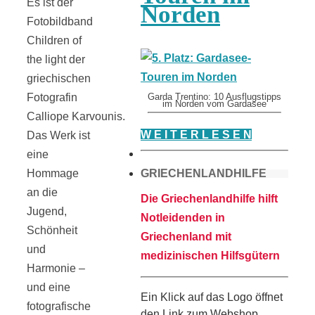
Es ist der
Norden
Fotobildband
Children of
the light der
griechischen
Fotografin
Garda Trentino: 10 Ausflugstipps
im Norden vom Gardasee
Calliope Karvounis.
W E I T E R L E S E N
Das Werk ist
eine
GRIECHENLANDHILFE
Hommage
an die
Die Griechenlandhilfe hilft
Jugend,
Notleidenden in
Schönheit
Griechenland mit
und
medizinischen Hilfsgütern
Harmonie –
und eine
Ein Klick auf das Logo öffnet
fotografische
den Link zum Webshop