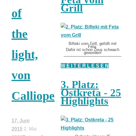
Grill
of
the
Bifteki vom Grill, gefüllt mit
Feta:
Dafür ist schon Zeus schwach
light,
geworden!
W E I T E R L E S E N
von
3. Platz:
Ostkreta - 25
Calliope
Highlights
17. Juni
2015
2. Mai