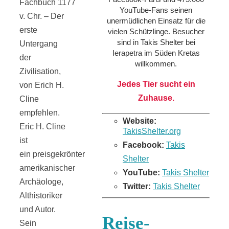
Fachbuch 1177
YouTube-Fans seinen
v. Chr. – Der
unermüdlichen Einsatz für die
erste
vielen Schützlinge. Besucher
sind in Takis Shelter bei
Untergang
Ierapetra im Süden Kretas
der
willkommen.
Zivilisation,
Jedes Tier sucht ein
von Erich H.
Zuhause.
Cline
empfehlen.
Website:
Eric H. Cline
TakisShelter.org
ist
Facebook:
Takis
ein preisgekrönter
Shelter
amerikanischer
YouTube:
Takis Shelter
Archäologe,
Twitter:
Takis Shelter
Althistoriker
und Autor.
Reise-
Sein