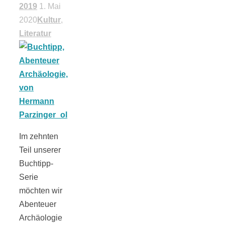
2019
1. Mai
18 Lieblings-
2020
Kultur
,
Literatur
Ausflugsziele
Kotopoulo
Im zehnten
kapama –
Teil unserer
Buchtipp-
Geschmortes
Serie
möchten wir
Hähnchen in
Abenteuer
Archäologie