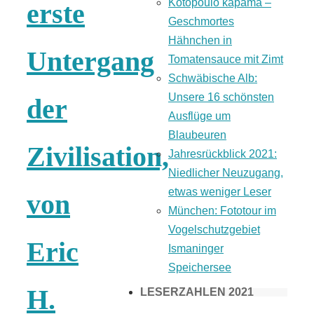
Kotopoulo kapama –
erste
Geschmortes
Hähnchen in
Untergang
Tomatensauce mit Zimt
Schwäbische Alb:
Unsere 16 schönsten
der
Ausflüge um
Blaubeuren
Zivilisation,
Jahresrückblick 2021:
Niedlicher Neuzugang,
etwas weniger Leser
von
München: Fototour im
Vogelschutzgebiet
Eric
Ismaninger
Speichersee
H.
LESERZAHLEN 2021