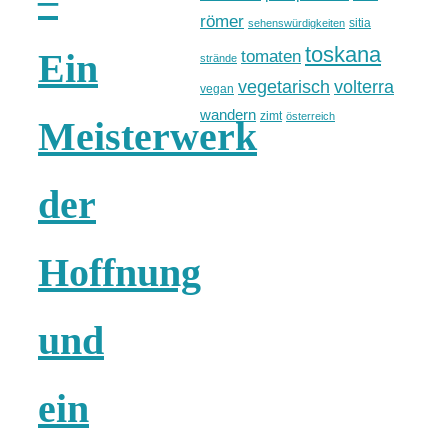
–
römer
sitia
sehenswürdigkeiten
toskana
Ein
tomaten
strände
vegetarisch
volterra
vegan
wandern
zimt
österreich
Meisterwerk
der
Hoffnung
und
ein