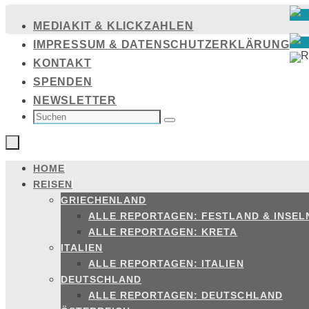
Zum
MEDIAKIT & KLICKZAHLEN
Inhalt
IMPRESSUM & DATENSCHUTZERKLÄRUNG
springen
KONTAKT
SPENDEN
NEWSLETTER
SUCHEN
NACH:
Suchen
HOME
Zum
REISEN
Inhalt
GRIECHENLAND
springen
ALLE REPORTAGEN: FESTLAND & INSEL
ALLE REPORTAGEN: KRETA
ITALIEN
ALLE REPORTAGEN: ITALIEN
DEUTSCHLAND
ALLE REPORTAGEN: DEUTSCHLAND