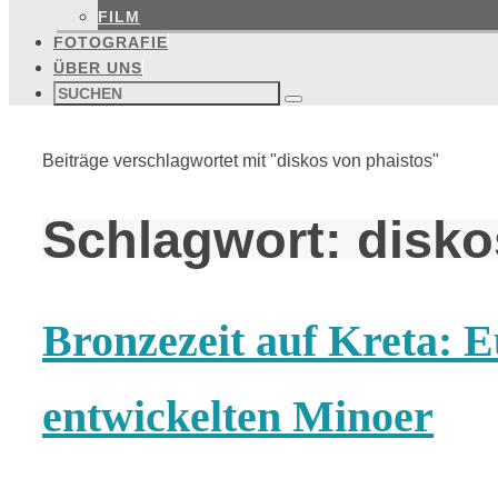
FILM
FOTOGRAFIE
ÜBER UNS
Suchen
nach:
Suchen
Start
Beiträge verschlagwortet mit "diskos von phaistos"
Schlagwort:
disko
Bronzezeit auf Kreta: E
entwickelten Minoer