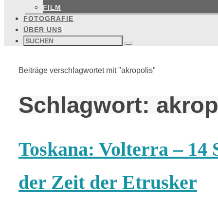
FILM
FOTOGRAFIE
ÜBER UNS
Suchen
nach:
Suchen
Start
Beiträge verschlagwortet mit "akropolis"
Schlagwort:
akrop
Toskana: Volterra – 14
der Zeit der Etrusker