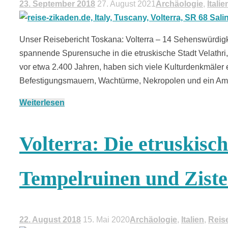
23. September 2018
27. August 2021
Archäologie
,
Italie
Unser Reisebericht Toskana: Volterra – 14 Sehenswürdigke
spannende Spurensuche in die etruskische Stadt Velathri
vor etwa 2.400 Jahren, haben sich viele Kulturdenkmäler e
Befestigungsmauern, Wachtürme, Nekropolen und ein Amph
Weiterlesen
Volterra: Die etruskisc
Tempelruinen und Zist
22. August 2018
15. Mai 2020
Archäologie
,
Italien
,
Reis