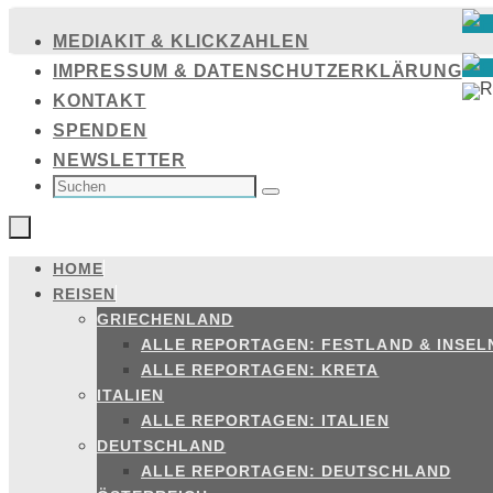
Zum
MEDIAKIT & KLICKZAHLEN
Inhalt
IMPRESSUM & DATENSCHUTZERKLÄRUNG
springen
KONTAKT
SPENDEN
NEWSLETTER
SUCHEN
NACH:
Suchen
HOME
Zum
REISEN
Inhalt
GRIECHENLAND
springen
ALLE REPORTAGEN: FESTLAND & INSEL
ALLE REPORTAGEN: KRETA
ITALIEN
ALLE REPORTAGEN: ITALIEN
DEUTSCHLAND
ALLE REPORTAGEN: DEUTSCHLAND