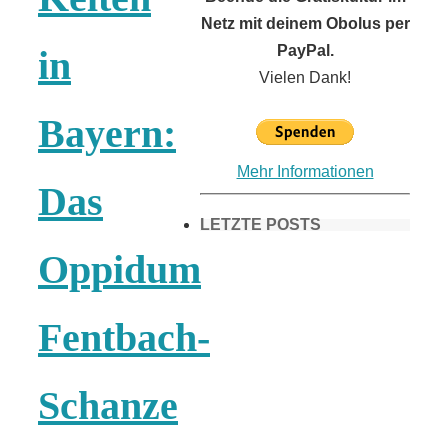
Netz mit deinem Obolus per
PayPal.
in
Vielen Dank!
Bayern:
Mehr Informationen
Das
LETZTE POSTS
Oppidum
Frühling in
Fentbach-
München &
Schanze
Umgebung: