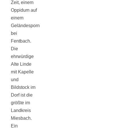
Zeit, einem
Oppidum auf
einem
Geländesporn
Jahresrückblick
bei
Fentbach.
2021:
Die
ehrwürdige
Alte Linde
Niedlicher
mit Kapelle
und
Neuzugang,
Bildstock im
Dorf ist die
etwas weniger
größte im
Landkreis
Leser
Miesbach.
Ein