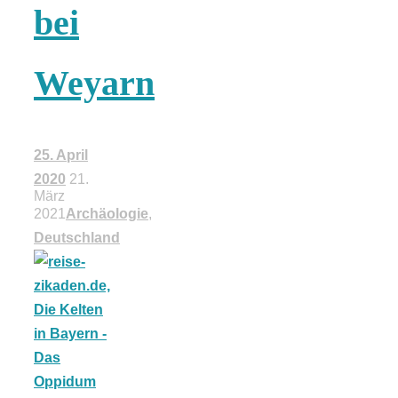
bei
18 Lieblings-
Weyarn
Ausflugsziele
25. April
2020
21.
Kotopoulo
März
2021
Archäologie
,
Deutschland
kapama –
Geschmortes
Hähnchen in