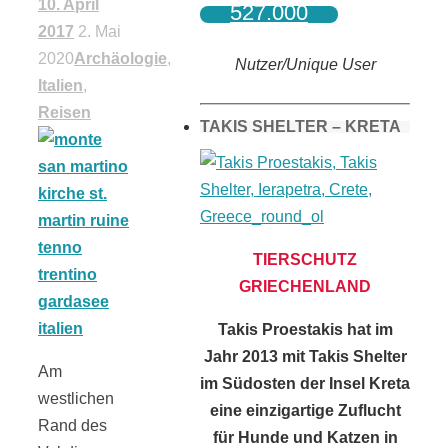
10. April
527.000
2017
2. Mai
2020
Archäologie
,
Nutzer/Unique User
Italien
,
Reisen
TAKIS SHELTER – KRETA
TIERSCHUTZ
GRIECHENLAND
Takis Proestakis hat im
Jahr 2013 mit Takis Shelter
Am
im Südosten der Insel Kreta
westlichen
eine einzigartige Zuflucht
Rand des
für Hunde und Katzen in