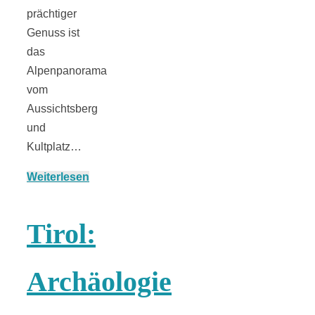
prächtiger
Genuss ist
das
München:
Alpenpanorama
vom
Fototour im
Aussichtsberg
und
Vogelschutzgeb
Kultplatz…
Weiterlesen
Ismaninger
Tirol:
Speichersee
Archäologie