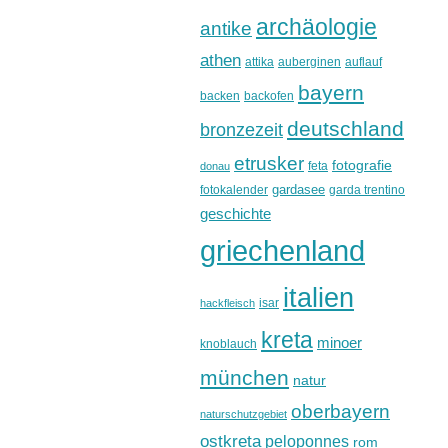
archäologie
antike
athen
attika
auberginen
auflauf
bayern
backen
backofen
deutschland
bronzezeit
etrusker
fotografie
feta
donau
gardasee
fotokalender
garda trentino
geschichte
griechenland
italien
isar
hackfleisch
kreta
minoer
knoblauch
münchen
natur
oberbayern
naturschutzgebiet
ostkreta
peloponnes
rom