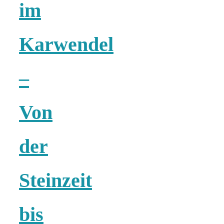
Risotto ai
im
pomodori secch
Karwendel
– Risotto mit
–
ofengetrocknet
Von
Tomaten
der
Steinzeit
In eigener
bis
Sache: Wir