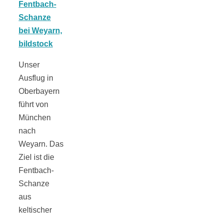
Tomatensauce
mit Zimt
Unser
Ausflug in
Oberbayern
Schwäbische
führt von
München
Alb: Unsere
nach
Weyarn. Das
16 schönsten
Ziel ist die
Fentbach-
Ausflüge um
Schanze
aus
Blaubeuren
keltischer