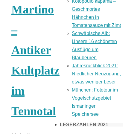
Kotopoulo kapama –
Martino
Geschmortes
Hähnchen in
Tomatensauce mit Zimt
–
Schwäbische Alb:
Unsere 16 schönsten
Antiker
Ausflüge um
Blaubeuren
Jahresrückblick 2021:
Kultplatz
Niedlicher Neuzugang,
etwas weniger Leser
im
München: Fototour im
Vogelschutzgebiet
Ismaninger
Tennotal
Speichersee
LESERZAHLEN 2021