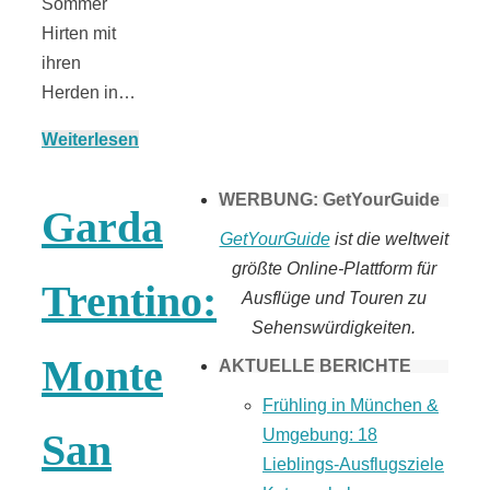
Sommer
Tomaten selber
Hirten mit
ihren
Herden in…
machen
Weiterlesen
WERBUNG: GetYourGuide
Garda
GetYourGuide
ist die weltweit
größte Online-Plattform für
Trentino:
Ausflüge und Touren zu
Sehenswürdigkeiten.
Monte
AKTUELLE BERICHTE
Frühling in München &
Umgebung: 18
San
Lieblings-Ausflugsziele