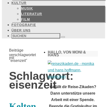
KULTUR
MUSIK
LITERATUR
FILM
FOTOGRAFIE
ÜBER UNS
Suchen
nach:
Suchen
Start
Beiträge
HALLO, VON MONI &
verschlagwortet
HANS
mit
"eisenzeit"
Schlagwort:
eisenzeit
Gefällt dir Reise-Zikaden?
Dann unterstütze unsere
Arbeit mit einer Spende.
Kelten
Beende die Gratiskultur im