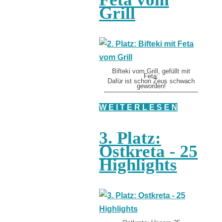
Grill
Bifteki vom Grill, gefüllt mit
Feta:
Dafür ist schon Zeus schwach
geworden!
W E I T E R L E S E N
3. Platz:
Ostkreta - 25
Highlights