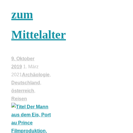
zum
schließen
FeedBurner
Mittelalter
Nutzerkonto
9. Oktober
für RSS
2019
1. März
2021
Archäologie
,
Deutschland
,
österreich
,
Reisen
Altsteinzeit in
Bayern: 12