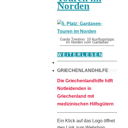
Norden
Garda Trentino: 10 Ausflugstipps
im Norden vom Gardasee
W E I T E R L E S E N
GRIECHENLANDHILFE
Die Griechenlandhilfe hilft
Notleidenden in
Griechenland mit
medizinischen Hilfsgütern
Ein Klick auf das Logo öffnet
den Link zum Webshop