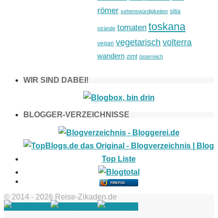
römer
sitia
sehenswürdigkeiten
toskana
tomaten
strände
vegetarisch
volterra
vegan
wandern
zimt
österreich
WIR SIND DABEI!
BLOGGER-VERZEICHNISSE
FIREFOX
© 2014 - 2026 Reise-Zikaden.de