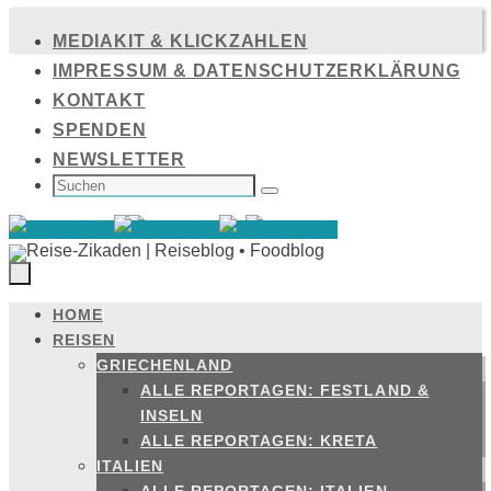
Zum
MEDIAKIT & KLICKZAHLEN
Inhalt
IMPRESSUM & DATENSCHUTZERKLÄRUNG
springen
KONTAKT
SPENDEN
NEWSLETTER
SUCHEN
NACH:
Suchen
HOME
Zum
REISEN
Inhalt
GRIECHENLAND
springen
ALLE REPORTAGEN: FESTLAND &
INSELN
ALLE REPORTAGEN: KRETA
ITALIEN