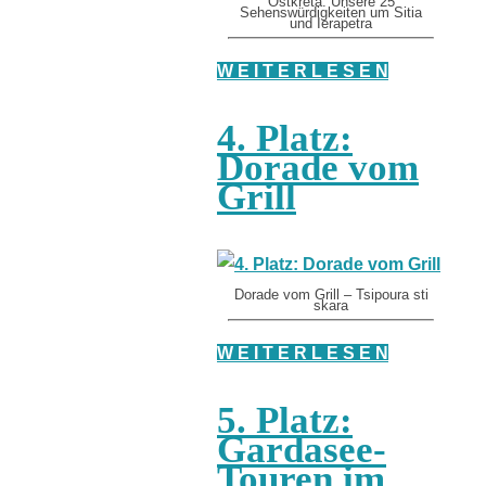
Ostkreta: Unsere 25
Sehenswürdigkeiten um Sitia
und Ierapetra
W E I T E R L E S E N
4. Platz:
Dorade vom
Grill
Dorade vom Grill – Tsipoura sti
skara
W E I T E R L E S E N
5. Platz:
Gardasee-
Touren im