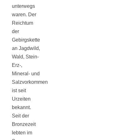
Streusel-
unterwegs
waren. Der
Dessert mit
Reichtum
der
Kirschen aus
Gebirgskette
an Jagdwild,
dem Ofen
Wald, Stein-
Erz-,
Mineral- und
Salzvorkommen
ist seit
Pomodori
Urzeiten
bekannt.
secchi –
Seit der
Bronzezeit
Ofengetrocknet
lebten im