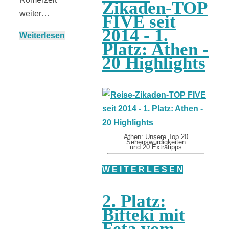
Zikaden-TOP
weiter…
FIVE seit
2014 - 1.
Weiterlesen
Platz: Athen -
20 Highlights
Athen: Unsere Top 20
Sehenswürdigkeiten
und 20 Extratipps
W E I T E R L E S E N
2. Platz:
Bifteki mit
Feta vom