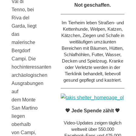
Val di
Not geschaffen.
Tenno, bei
Riva del
Im Tierheim leben Straßen- und
Garda, liegt
Kettenhunde, Welpen, Katzen,
das
Kätzchen, Ziegen und Schafe in
weitläufigen umzäunten
malerische
Bereichen mit Bäumen, Hütten,
Bergdorf
Schlafhöhlen, Futter, Wasser,
Campi. Die
Decken und Spielzeug. Kranke
hochinteressanten
oder Verletzte werden in der
Tierklinik behandelt, liebevoll
archäologischen
gesund gepflegt und kastriert.
Ausgrabungen
auf
dem Monte
San Martino
💖 Jede Spende zählt 💖
liegen
Video-Updates zeigen täglich
oberhalb
weltweit über 550.000
von Campi,
Facebook-Fans und 475.000