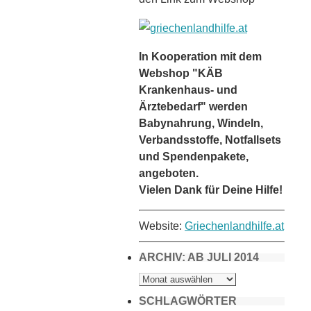
In Kooperation mit dem
Webshop "KÄB
Krankenhaus- und
Ärztebedarf" werden
Babynahrung, Windeln,
Verbandsstoffe, Notfallsets
und Spendenpakete,
angeboten.
Vielen Dank für Deine Hilfe!
Website:
Griechenlandhilfe.at
ARCHIV: AB JULI 2014
ARCHIV:
AB
JULI
2014
SCHLAGWÖRTER