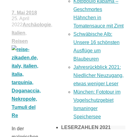
Kotopoulo kapama –
Geschmortes
7. Mai 2018
Hähnchen in
25. April
2022
Archäologie
,
Tomatensauce mit Zimt
Italien
,
Schwäbische Alb:
Reisen
Unsere 16 schönsten
Ausflüge um
Blaubeuren
Jahresrückblick 2021:
Niedlicher Neuzugang,
etwas weniger Leser
München: Fototour im
Vogelschutzgebiet
Ismaninger
Speichersee
LESERZAHLEN 2021
In der
malerischen