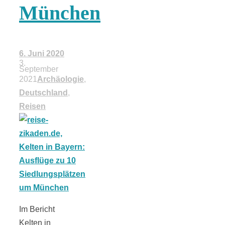
München
18 Lieblings-
Ausflugsziele
6. Juni 2020
3.
September
2021
Archäologie
,
Deutschland
,
Reisen
Kotopoulo
kapama –
Geschmortes
Hähnchen in
Im Bericht
Kelten in