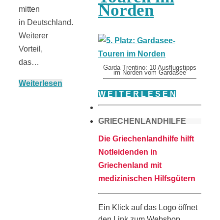
Norden
mitten
in Deutschland.
Weiterer
Vorteil,
das…
Garda Trentino: 10 Ausflugstipps
im Norden vom Gardasee
Weiterlesen
W E I T E R L E S E N
GRIECHENLANDHILFE
Die Griechenlandhilfe hilft
Notleidenden in
Griechenland mit
medizinischen Hilfsgütern
Ein Klick auf das Logo öffnet
den Link zum Webshop