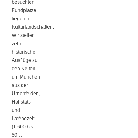
besuchten
Fundplätze
liegen in
Kulturlandschaften.
Jahresrückblick
Wir stellen
zehn
historische
2021:
Ausflüge zu
den Kelten
Niedlicher
um München
aus der
Neuzugang,
Urnenfelder-,
Hallstatt-
etwas weniger
und
Latènezeit
Leser
(1.600 bis
50…