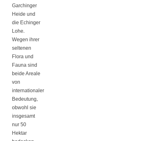
Tourentipps
Garchinger
Heide und
die Echinger
zu
Lohe.
Wegen ihrer
Neandertaler-
seltenen
Flora und
Höhlen
Fauna sind
beide Areale
von
internationaler
Bedeutung,
Kirsch-
obwohl sie
insgesamt
Crumble:
nur 50
Hektar