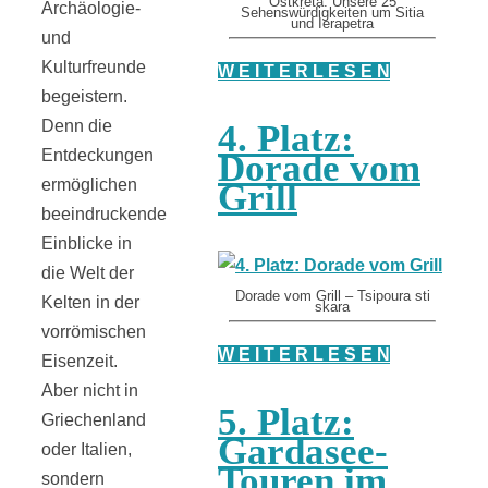
Ostkreta: Unsere 25
Archäologie-
Sehenswürdigkeiten um Sitia
und Ierapetra
und
Kulturfreunde
W E I T E R L E S E N
begeistern.
Denn die
4. Platz:
Entdeckungen
Dorade vom
ermöglichen
Grill
beeindruckende
Einblicke in
die Welt der
Dorade vom Grill – Tsipoura sti
Kelten in der
skara
vorrömischen
W E I T E R L E S E N
Eisenzeit.
Aber nicht in
5. Platz:
Griechenland
Gardasee-
oder Italien,
Touren im
sondern