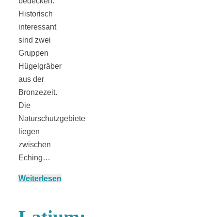
Streusel-
bedecken.
Historisch
Dessert mit
interessant
sind zwei
Kirschen aus
Gruppen
Hügelgräber
aus der
dem Ofen
Bronzezeit.
Die
Naturschutzgebiete
liegen
Pomodori
zwischen
Eching…
secchi –
Weiterlesen
Ofengetrocknet