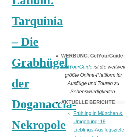
Latium:
Tomaten selber
Tarquinia
machen
– Die
WERBUNG: GetYourGuide
Grabhügel
GetYourGuide
ist die weltweit
größte Online-Plattform für
der
Ausflüge und Touren zu
Sehenswürdigkeiten.
Doganaccia-
AKTUELLE BERICHTE
Frühling in München &
Nekropole
Umgebung: 18
Lieblings-Ausflugsziele