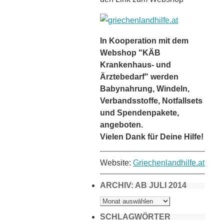
In Kooperation mit dem
Webshop "KÄB
Krankenhaus- und
Ärztebedarf" werden
Babynahrung, Windeln,
Verbandsstoffe, Notfallsets
und Spendenpakete,
angeboten.
Vielen Dank für Deine Hilfe!
Website:
Griechenlandhilfe.at
ARCHIV: AB JULI 2014
ARCHIV:
AB
JULI
2014
SCHLAGWÖRTER