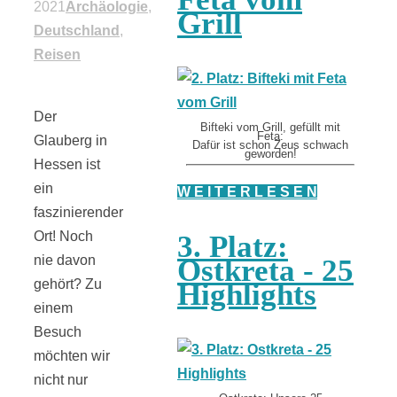
2021
Archäologie
,
Grill
Deutschland
,
Reisen
Der
Bifteki vom Grill, gefüllt mit
Feta:
Glauberg in
Dafür ist schon Zeus schwach
geworden!
Hessen ist
ein
W E I T E R L E S E N
faszinierender
Ort! Noch
3. Platz:
nie davon
Ostkreta - 25
gehört? Zu
Highlights
einem
Besuch
möchten wir
nicht nur