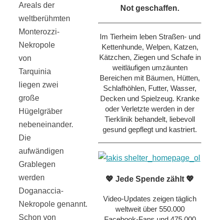
Areals der
Not geschaffen.
weltberühmten
Monterozzi-
Im Tierheim leben Straßen- und
Nekropole
Kettenhunde, Welpen, Katzen,
Kätzchen, Ziegen und Schafe in
von
weitläufigen umzäunten
Tarquinia
Bereichen mit Bäumen, Hütten,
liegen zwei
Schlafhöhlen, Futter, Wasser,
große
Decken und Spielzeug. Kranke
oder Verletzte werden in der
Hügelgräber
Tierklinik behandelt, liebevoll
nebeneinander.
gesund gepflegt und kastriert.
Die
aufwändigen
Grablegen
werden
💖 Jede Spende zählt 💖
Doganaccia-
Video-Updates zeigen täglich
Nekropole genannt.
weltweit über 550.000
Schon von
Facebook-Fans und 475.000