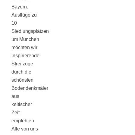
Tomatensauce
Bayern:
Ausflüge zu
mit Zimt
10
Siedlungsplätzen
um München
möchten wir
inspirierende
Schwäbische
Streifzüge
durch die
Alb: Unsere
schönsten
Bodendenkmäler
16 schönsten
aus
keltischer
Ausflüge um
Zeit
empfehlen.
Alle von uns
Blaubeuren