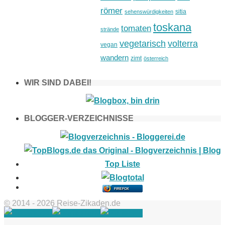
römer
sitia
sehenswürdigkeiten
toskana
tomaten
strände
vegetarisch
volterra
vegan
wandern
zimt
österreich
WIR SIND DABEI!
BLOGGER-VERZEICHNISSE
FIREFOX
© 2014 - 2026 Reise-Zikaden.de