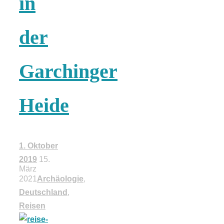
in
Risotto ai
der
pomodori secch
– Risotto mit
Garchinger
ofengetrocknet
Heide
Tomaten
1. Oktober
2019
15.
März
2021
Archäologie
,
In eigener
Deutschland
,
Reisen
Sache: Wir