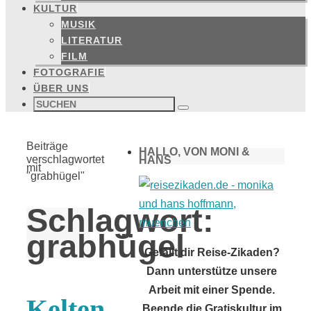
KULTUR
MUSIK
LITERATUR
FILM
FOTOGRAFIE
ÜBER UNS
Suchen
nach:
Suchen
Start
Beiträge
HALLO, VON MONI &
verschlagwortet
HANS
mit
"grabhügel"
Schlagwort:
grabhügel
Gefällt dir Reise-Zikaden?
Dann unterstütze unsere
Arbeit mit einer Spende.
Kelten
Beende die Gratiskultur im