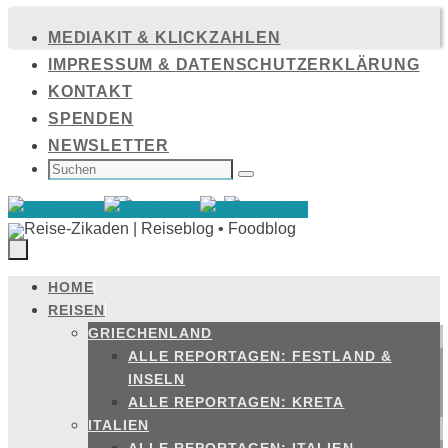
Zum
MEDIAKIT & KLICKZAHLEN
Inhalt
IMPRESSUM & DATENSCHUTZERKLÄRUNG
springen
KONTAKT
SPENDEN
NEWSLETTER
SUCHEN
NACH:
Suchen
HOME
Zum
REISEN
Inhalt
GRIECHENLAND
springen
ALLE REPORTAGEN: FESTLAND &
INSELN
ALLE REPORTAGEN: KRETA
ITALIEN