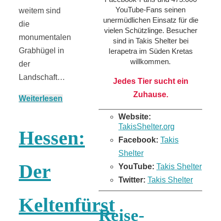
YouTube-Fans seinen
weitem sind
unermüdlichen Einsatz für die
die
vielen Schützlinge. Besucher
monumentalen
sind in Takis Shelter bei
Grabhügel in
Ierapetra im Süden Kretas
willkommen.
der
Landschaft…
Jedes Tier sucht ein
Zuhause.
Weiterlesen
Website:
TakisShelter.org
Hessen:
Facebook:
Takis
Shelter
Der
YouTube:
Takis Shelter
Twitter:
Takis Shelter
Keltenfürst
Reise-