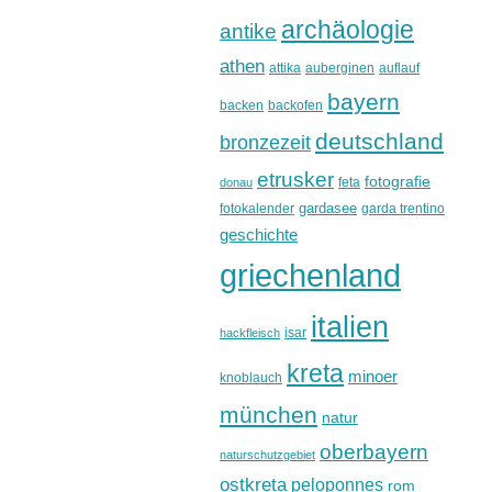
archäologie
antike
athen
attika
auberginen
auflauf
bayern
backen
backofen
deutschland
bronzezeit
etrusker
fotografie
feta
donau
gardasee
fotokalender
garda trentino
geschichte
griechenland
italien
isar
hackfleisch
kreta
minoer
knoblauch
münchen
natur
oberbayern
naturschutzgebiet
ostkreta
peloponnes
rom