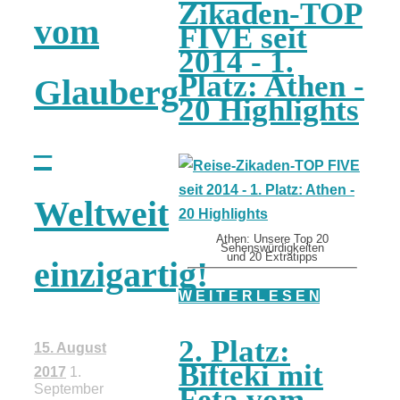
Zikaden-TOP
vom
FIVE seit
2014 - 1.
Platz: Athen -
Glauberg
20 Highlights
–
Weltweit
Athen: Unsere Top 20
Sehenswürdigkeiten
und 20 Extratipps
einzigartig!
W E I T E R L E S E N
2. Platz:
15. August
Bifteki mit
2017
1.
September
Feta vom