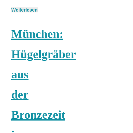
Weiterlesen
München:
München:
Fototour im
Hügelgräber
Vogelschutzgeb
aus
Ismaninger
der
Speichersee
Bronzezeit