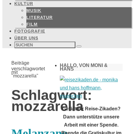
KULTUR
MUSIK
LITERATUR
FILM
FOTOGRAFIE
ÜBER UNS
Suchen
nach:
Suchen
Start
Beiträge
HALLO, VON MONI &
verschlagwortet
HANS
mit
"mozzarella"
Schlagwort:
mozzarella
Gefällt dir Reise-Zikaden?
Dann unterstütze unsere
Arbeit mit einer Spende.
Melanzane
Beende die Gratiskultur im