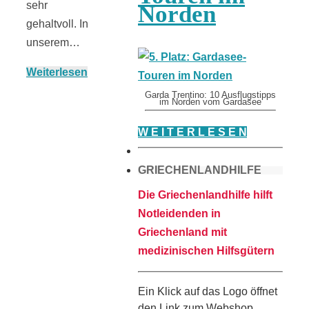
sehr
Norden
gehaltvoll. In
unserem…
Weiterlesen
Garda Trentino: 10 Ausflugstipps
im Norden vom Gardasee
W E I T E R L E S E N
GRIECHENLANDHILFE
Die Griechenlandhilfe hilft
Notleidenden in
Griechenland mit
medizinischen Hilfsgütern
Ein Klick auf das Logo öffnet
den Link zum Webshop