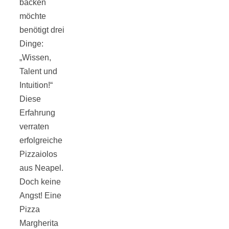
backen
Tourentipps
möchte
benötigt drei
zu
Dinge:
„Wissen,
Neandertaler-
Talent und
Intuition!“
Höhlen
Diese
Erfahrung
verraten
erfolgreiche
Pizzaiolos
Kirsch-
aus Neapel.
Doch keine
Crumble:
Angst! Eine
Pizza
Margherita