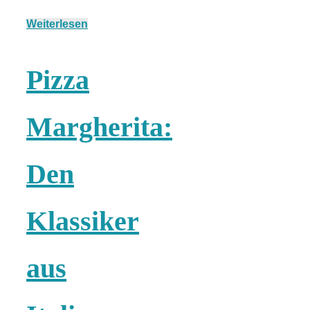
Weiterlesen
München:
Pizza
Fototour im
Margherita:
Vogelschutzgeb
Den
Ismaninger
Klassiker
Speichersee
aus