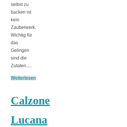
Streusel-
selbst zu
backen ist
Dessert mit
kein
Zauberwerk.
Kirschen aus
Wichtig für
das
dem Ofen
Gelingen
sind die
Zutaten….
Weiterlesen
Pomodori
Calzone
secchi –
Lucana
Ofengetrocknet