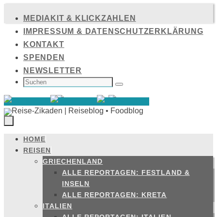
Zum
MEDIAKIT & KLICKZAHLEN
Inhalt
IMPRESSUM & DATENSCHUTZERKLÄRUNG
springen
KONTAKT
SPENDEN
NEWSLETTER
SUCHEN
NACH:
Suchen
HOME
Zum
REISEN
Inhalt
GRIECHENLAND
springen
ALLE REPORTAGEN: FESTLAND &
INSELN
ALLE REPORTAGEN: KRETA
ITALIEN