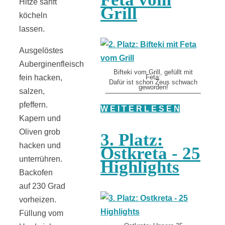
Hitze sanft
Grill
köcheln
lassen.
Ausgelöstes
Auberginenfleisch
Bifteki vom Grill, gefüllt mit
fein hacken,
Feta:
Dafür ist schon Zeus schwach
geworden!
salzen,
pfeffern.
W E I T E R L E S E N
Kapern und
Oliven grob
3. Platz:
hacken und
Ostkreta - 25
unterrühren.
Highlights
Backofen
auf 230 Grad
vorheizen.
Füllung vom