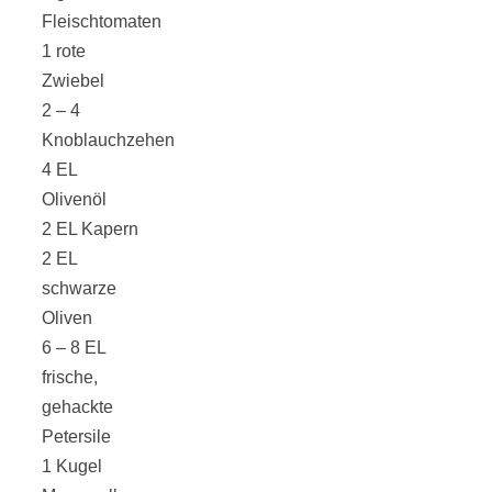
Streusel-
Fleischtomaten
1 rote
Dessert mit
Zwiebel
2 – 4
Kirschen aus
Knoblauchzehen
4 EL
dem Ofen
Olivenöl
2 EL Kapern
2 EL
schwarze
Oliven
Pomodori
6 – 8 EL
frische,
secchi –
gehackte
Petersile
Ofengetrocknet
1 Kugel