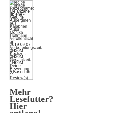
Rezeptname:
Melanzane
ripiene -
Gefüllte
Auberginen
aus
Kalabrien
Autor:
Monika
Hoffmann
Veröffentlicht
am:
2019-09-07
Vorbereitungszeit:
0H30M
Kochzeit:
0H30M
Gesamtzeit:
1H00M
Deine
Bewertung:
5
Based on
11
Review(s)
Mehr
Lesefutter?
Hier