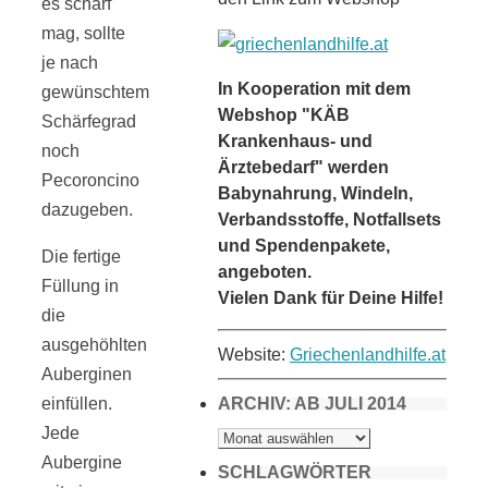
es scharf
mag, sollte
je nach
In Kooperation mit dem
gewünschtem
Webshop "KÄB
Schärfegrad
Krankenhaus- und
noch
Ärztebedarf" werden
Pecoroncino
Babynahrung, Windeln,
dazugeben.
Verbandsstoffe, Notfallsets
und Spendenpakete,
Die fertige
angeboten.
Füllung in
Vielen Dank für Deine Hilfe!
die
ausgehöhlten
Website:
Griechenlandhilfe.at
Auberginen
ARCHIV: AB JULI 2014
einfüllen.
ARCHIV:
Jede
AB
JULI
Aubergine
2014
SCHLAGWÖRTER