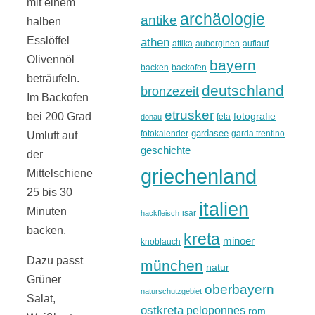
mit einem
archäologie
antike
halben
Esslöffel
athen
attika
auberginen
auflauf
Olivennöl
bayern
backen
backofen
beträufeln.
deutschland
bronzezeit
Im Backofen
etrusker
fotografie
bei 200 Grad
feta
donau
gardasee
fotokalender
garda trentino
Umluft auf
geschichte
der
griechenland
Mittelschiene
25 bis 30
italien
Minuten
isar
hackfleisch
backen.
kreta
minoer
knoblauch
Dazu passt
münchen
natur
Grüner
oberbayern
naturschutzgebiet
Salat,
ostkreta
peloponnes
rom