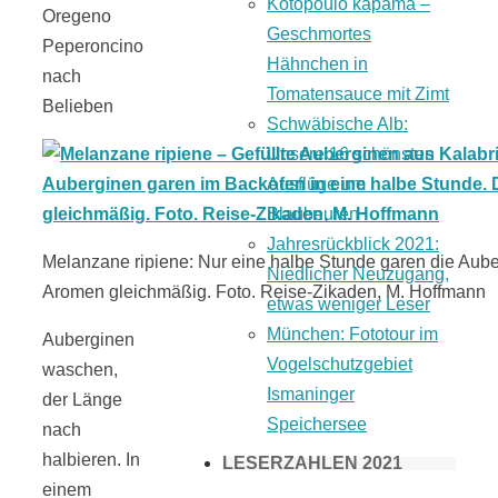
Kotopoulo kapama –
Oregeno
Geschmortes
Peperoncino
Hähnchen in
nach
Tomatensauce mit Zimt
Belieben
Schwäbische Alb:
Unsere 16 schönsten
Ausflüge um
Blaubeuren
Jahresrückblick 2021:
Melanzane ripiene: Nur eine halbe Stunde garen die Auber
Niedlicher Neuzugang,
Aromen gleichmäßig. Foto. Reise-Zikaden, M. Hoffmann
etwas weniger Leser
München: Fototour im
Auberginen
Vogelschutzgebiet
waschen,
Ismaninger
der Länge
Speichersee
nach
halbieren. In
LESERZAHLEN 2021
einem