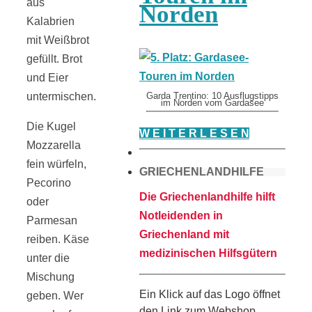
aus
Norden
Kalabrien
mit Weißbrot
gefüllt. Brot
und Eier
untermischen.
Garda Trentino: 10 Ausflugstipps
im Norden vom Gardasee
Die Kugel
W E I T E R L E S E N
Mozzarella
fein würfeln,
GRIECHENLANDHILFE
Pecorino
Die Griechenlandhilfe hilft
oder
Notleidenden in
Parmesan
Griechenland mit
reiben. Käse
medizinischen Hilfsgütern
unter die
Mischung
Ein Klick auf das Logo öffnet
geben. Wer
den Link zum Webshop