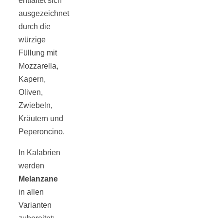
entfaltet sich
ausgezeichnet
durch die
würzige
München:
Füllung mit
Mozzarella,
Fototour im
Kapern,
Oliven,
Vogelschutzgeb
Zwiebeln,
Kräutern und
Ismaninger
Peperoncino.
In Kalabrien
Speichersee
werden
Melanzane
in allen
Varianten