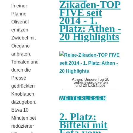
Zikaden-TOP
In einer
FIVE seit
Pfanne
2014 - 1.
Olivenöl
Platz: Athen -
erhitzen
20 Highlights
Zwiebel mit
Oregano
anbraten.
Tomaten und
durch die
Presse
Athen: Unsere Top 20
Sehenswürdigkeiten
und 20 Extratipps
gedrückten
Knoblauch
W E I T E R L E S E N
dazugeben.
Etwa 10
2. Platz:
Minuten bei
Bifteki mit
reduzierter
Feta vom