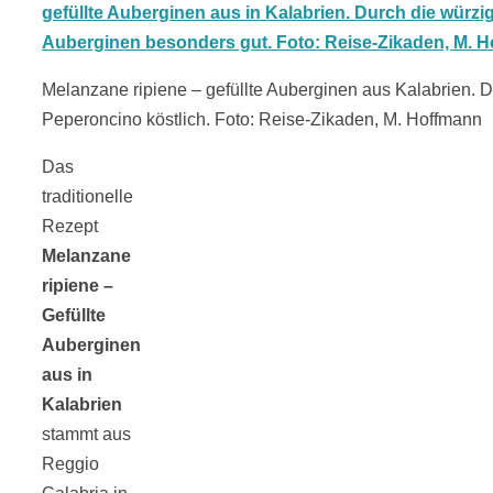
18 Lieblings-
Melanzane ripiene – gefüllte Auberginen aus Kalabrien. 
Ausflugsziele
Peperoncino köstlich. Foto: Reise-Zikaden, M. Hoffmann
Das
traditionelle
Rezept
Kotopoulo
Melanzane
ripiene –
kapama –
Gefüllte
Auberginen
Geschmortes
aus in
Kalabrien
Hähnchen in
stammt aus
Reggio