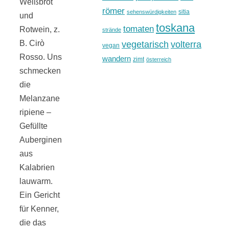
Weißbrot
römer
sitia
sehenswürdigkeiten
und
toskana
tomaten
Rotwein, z.
strände
B. Cirò
vegetarisch
volterra
vegan
Rosso. Uns
wandern
zimt
österreich
schmecken
die
Melanzane
ripiene –
Gefüllte
Auberginen
aus
Kalabrien
lauwarm.
Ein Gericht
für Kenner,
die das