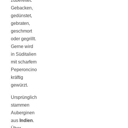
zubereitet:
Risotto ai
Gebacken,
gedünstet,
pomodori secch
gebraten,
geschmort
– Risotto mit
oder gegrillt.
Gerne wird
ofengetrocknet
in Süditalien
mit scharfem
Tomaten
Peperoncino
kräftig
gewürzt.
Ursprünglich
stammen
In eigener
Auberginen
aus
Indien
.
Sache: Wir