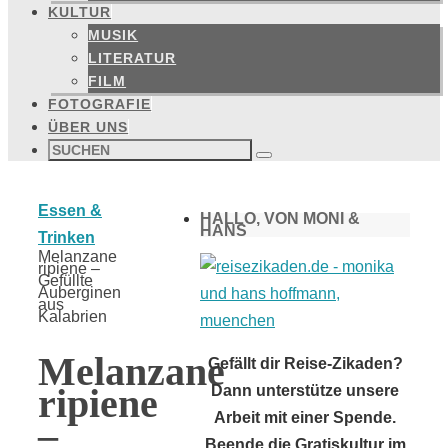
KULTUR
MUSIK
LITERATUR
FILM
FOTOGRAFIE
ÜBER UNS
Suchen
nach:
Suchen
Start
Essen &
HALLO, VON MONI &
HANS
Trinken
Melanzane
ripiene –
Gefüllte
Auberginen
aus
Kalabrien
Melanzane
Gefällt dir Reise-Zikaden?
ripiene
Dann unterstütze unsere
Arbeit mit einer Spende.
–
Beende die Gratiskultur im