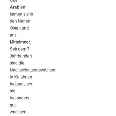
Über
Arabien
schließen
kamen sie in
den Nahen
FeedBurner
Osten und
ans
Nutzerkonto
Mittelmeer
.
Seit dem 7.
für RSS
Jahrhundert
sind die
Nachtschattengewächse
in Kalabrien
bekannt, wo
Altsteinzeit in
sie
besonders
Bayern: 12
gut
wachsen.