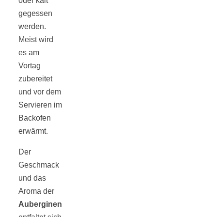
oder kalt
gegessen
werden.
Meist wird
es am
Jahresrückblick
Vortag
zubereitet
2021:
und vor dem
Servieren im
Niedlicher
Backofen
erwärmt.
Neuzugang,
Der
Geschmack
etwas weniger
und das
Aroma der
Leser
Auberginen