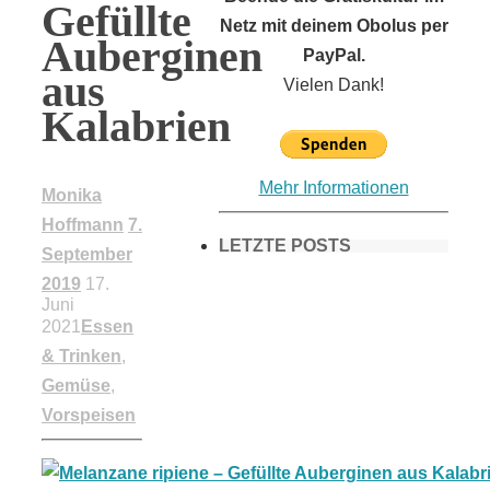
Gefüllte
Netz mit deinem Obolus per
Auberginen
PayPal.
aus
Vielen Dank!
Kalabrien
Mehr Informationen
Monika
Hoffmann
7.
LETZTE POSTS
September
2019
17.
Juni
2021
Essen
Frühling in
& Trinken
,
Gemüse
,
München &
Vorspeisen
Umgebung: