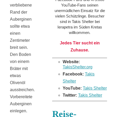
YouTube-Fans seinen
verbliebene
unermüdlichen Einsatz für die
Rand der
vielen Schützlinge. Besucher
Auberginen
sind in Takis Shelter bei
sollte etwa
Ierapetra im Süden Kretas
willkommen.
einen
Zentimeter
Jedes Tier sucht ein
breit sein.
Zuhause.
Den Boden
von einem
Website:
TakisShelter.org
Bräter mit
Facebook:
Takis
etwas
Shelter
Olivenöl
YouTube:
Takis Shelter
ausstreichen.
Twitter:
Takis Shelter
Vorbereitete
Auberginen
einlegen.
Reise-