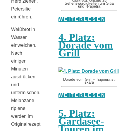
Herd ziehen,
Ostkreta: Unsere 25
Sehenswürdigkeiten um Sitia
und Ierapetra
Petersilie
einrühren.
W E I T E R L E S E N
Weißbrot in
4. Platz:
Wasser
Dorade vom
einweichen.
Grill
Nach
einigen
Minuten
ausdrücken
Dorade vom Grill – Tsipoura sti
skara
und
untermischen.
W E I T E R L E S E N
Melanzane
ripiene
5. Platz:
werden im
Gardasee-
Originalrezept
Touren im