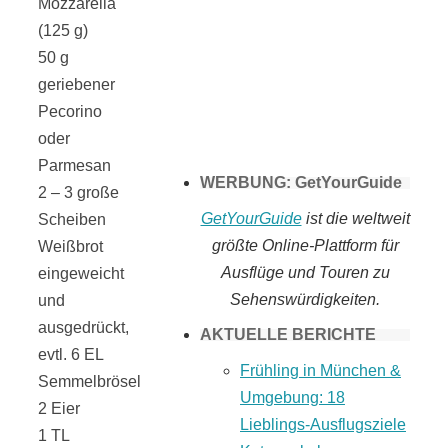
Mozzarella
Tomaten selber
(125 g)
50 g
geriebener
machen
Pecorino
oder
Parmesan
WERBUNG: GetYourGuide
2 – 3 große
GetYourGuide
ist die weltweit
Scheiben
größte Online-Plattform für
Weißbrot
Ausflüge und Touren zu
eingeweicht
Sehenswürdigkeiten.
und
ausgedrückt,
AKTUELLE BERICHTE
evtl. 6 EL
Frühling in München &
Semmelbrösel
Umgebung: 18
2 Eier
Lieblings-Ausflugsziele
1 TL