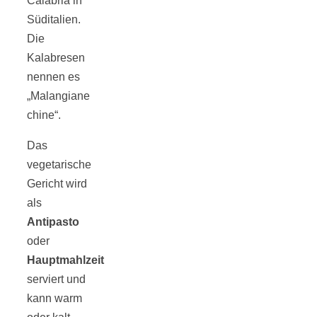
Calabria in
Tomatensauce
Süditalien.
Die
mit Zimt
Kalabresen
nennen es
„Malangiane
chine“.
Schwäbische
Das
vegetarische
Alb: Unsere
Gericht wird
als
16 schönsten
Antipasto
oder
Hauptmahlzeit
Ausflüge um
serviert und
kann warm
Blaubeuren