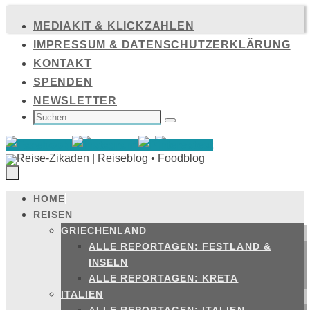
Zum
MEDIAKIT & KLICKZAHLEN
Inhalt
IMPRESSUM & DATENSCHUTZERKLÄRUNG
springen
KONTAKT
SPENDEN
NEWSLETTER
SUCHEN
NACH:
Suchen
HOME
Zum
REISEN
Inhalt
GRIECHENLAND
springen
ALLE REPORTAGEN: FESTLAND &
INSELN
ALLE REPORTAGEN: KRETA
ITALIEN