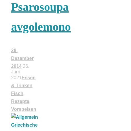
Psarosoupa
18 Lieblings-
avgolemono
Ausflugsziele
28.
Dezember
Kotopoulo
2014
26.
Juni
2021
Essen
kapama –
& Trinken
,
Fisch
,
Geschmortes
Rezepte
,
Vorspeisen
Hähnchen in