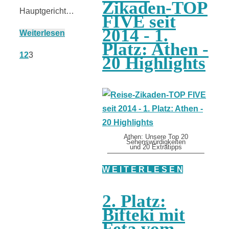
Zikaden-TOP
Hauptgericht…
FIVE seit
2014 - 1.
Weiterlesen
Platz: Athen -
1
2
3
20 Highlights
Athen: Unsere Top 20
Sehenswürdigkeiten
und 20 Extratipps
W E I T E R L E S E N
2. Platz:
Bifteki mit
Feta vom