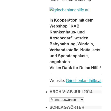
In Kooperation mit dem
Webshop "KÄB
Krankenhaus- und
Ärztebedarf" werden
Babynahrung, Windeln,
Verbandsstoffe, Notfallsets
und Spendenpakete,
angeboten.
Vielen Dank für Deine Hilfe!
Website:
Griechenlandhilfe.at
ARCHIV: AB JULI 2014
ARCHIV:
AB
JULI
2014
SCHLAGWÖRTER