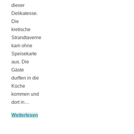
dieser
Delikatesse.
Die
München:
kretische
Strandtaverne
Fototour im
kam ohne
Speisekarte
Vogelschutzgeb
aus. Die
Gäste
durften in die
Ismaninger
Küche
kommen und
Speichersee
dort in…
Weiterlesen