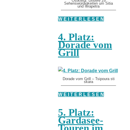
Ostkreta: Unsere 25
Sehenswürdigkeiten um Sitia
und Ierapetra
W E I T E R L E S E N
4. Platz:
Dorade vom
Grill
Dorade vom Grill – Tsipoura sti
skara
W E I T E R L E S E N
5. Platz:
Gardasee-
Touren im