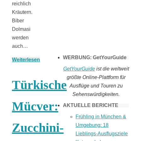
reichlich
Tomaten selber
Kräutern.
Biber
machen
Dolmasi
werden
auch…
WERBUNG: GetYourGuide
Weiterlesen
GetYourGuide
ist die weltweit
größte Online-Plattform für
Türkische
Ausflüge und Touren zu
Sehenswürdigkeiten.
Mücver:
AKTUELLE BERICHTE
Frühling in München &
Zucchini-
Umgebung: 18
Lieblings-Ausflugsziele