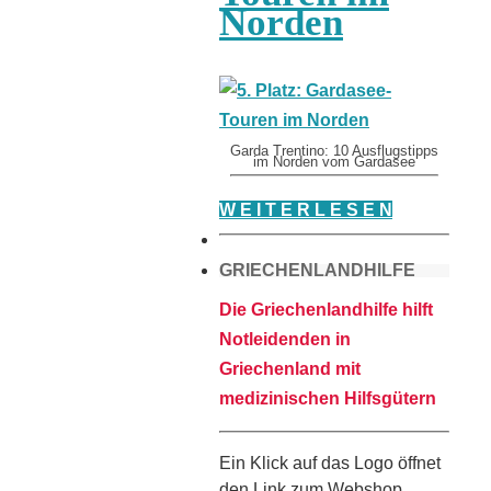
Norden
Garda Trentino: 10 Ausflugstipps
im Norden vom Gardasee
W E I T E R L E S E N
GRIECHENLANDHILFE
Die Griechenlandhilfe hilft
Notleidenden in
Griechenland mit
medizinischen Hilfsgütern
Ein Klick auf das Logo öffnet
den Link zum Webshop