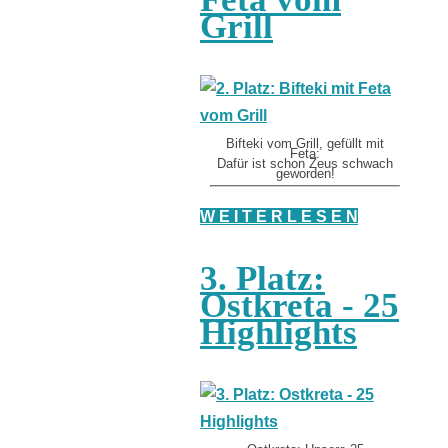
Grill
Bifteki vom Grill, gefüllt mit
Feta:
Dafür ist schon Zeus schwach
geworden!
W E I T E R L E S E N
3. Platz:
Ostkreta - 25
Highlights