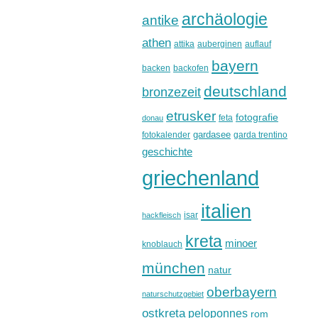
archäologie
antike
athen
attika
auberginen
auflauf
bayern
backen
backofen
deutschland
bronzezeit
etrusker
fotografie
feta
donau
gardasee
fotokalender
garda trentino
geschichte
griechenland
italien
isar
hackfleisch
kreta
minoer
knoblauch
münchen
natur
oberbayern
naturschutzgebiet
ostkreta
peloponnes
rom