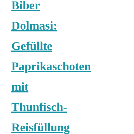
Biber
Risotto ai
pomodori secch
Dolmasi:
– Risotto mit
Gefüllte
ofengetrocknet
Paprikaschoten
Tomaten
mit
Thunfisch-
In eigener
Reisfüllung
Sache: Wir