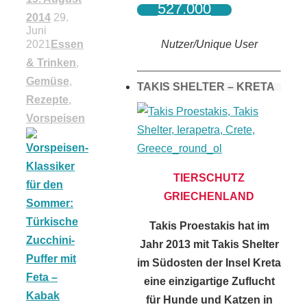
527.000
2014
29.
Juni
Nutzer/Unique User
2021
Essen
& Trinken
,
Gemüse
,
TAKIS SHELTER – KRETA
Rezepte
,
Vorspeisen
TIERSCHUTZ
GRIECHENLAND
Takis Proestakis hat im
Jahr 2013 mit Takis Shelter
im Südosten der Insel Kreta
eine einzigartige Zuflucht
für Hunde und Katzen in