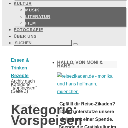
KULTUR
MUSIK
LITERATUR
FILM
FOTOGRAFIE
ÜBER UNS
Suchen
nach:
Suchen
Start
Essen &
HALLO, VON MONI &
HANS
Trinken
Rezepte
Archiv nach
Kategorie
"Vorspeisen"
(Seite 3)
Gefällt dir Reise-Zikaden?
Kategorie:
Dann unterstütze unsere
Vorspeisen
Arbeit mit einer Spende.
Beende die Gratiskultur im