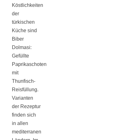
Tourentipps
Köstlichkeiten
der
türkischen
zu
Küche sind
Biber
Neandertaler-
Dolmasi:
Gefüllte
Höhlen
Paprikaschoten
mit
Thunfisch-
Reisfüllung.
Varianten
Kirsch-
der Rezeptur
finden sich
Crumble:
in allen
mediterranen