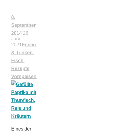
schließen
8.
September
FeedBurner
2014
26.
Juni
2021
Essen
Nutzerkonto
& Trinken
,
Fisch
,
für RSS
Rezepte
,
Vorspeisen
Altsteinzeit in
Bayern: 12
Eines der