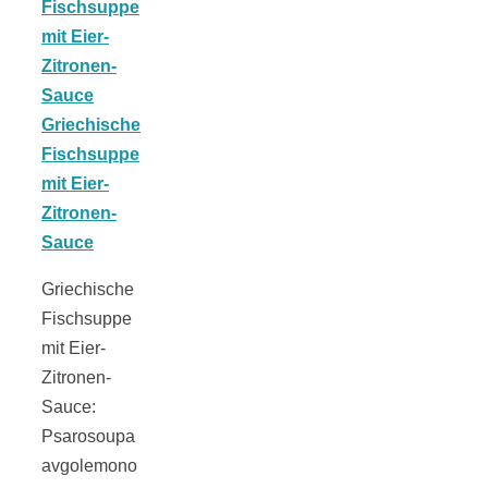
Tomatensauce
mit Zimt
Schwäbische
Alb: Unsere
Griechische
Fischsuppe
16 schönsten
mit Eier-
Zitronen-
Ausflüge um
Sauce:
Psarosoupa
avgolemono
Blaubeuren