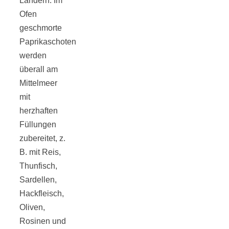
Streusel-
Ländern. Im
Ofen
Dessert mit
geschmorte
Paprikaschoten
werden
Kirschen aus
überall am
Mittelmeer
dem Ofen
mit
herzhaften
Füllungen
zubereitet, z.
B. mit Reis,
Pomodori
Thunfisch,
Sardellen,
secchi –
Hackfleisch,
Oliven,
Ofengetrocknet
Rosinen und