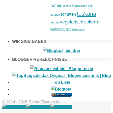
römer
sitia
sehenswürdigkeiten
toskana
tomaten
strände
vegetarisch
volterra
vegan
wandern
zimt
österreich
WIR SIND DABEI!
BLOGGER-VERZEICHNISSE
FIREFOX
© 2014 - 2026 Reise-Zikaden.de