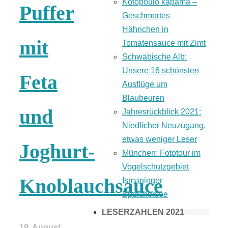
Kotopoulo kapama –
Puffer
Geschmortes
Hähnchen in
mit
Tomatensauce mit Zimt
Schwäbische Alb:
Unsere 16 schönsten
Feta
Ausflüge um
Blaubeuren
und
Jahresrückblick 2021:
Niedlicher Neuzugang,
etwas weniger Leser
Joghurt-
München: Fototour im
Vogelschutzgebiet
Knoblauchsauce
Ismaninger
Speichersee
LESERZAHLEN 2021
19. August