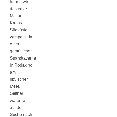
haben wir
das erste
Mal an
Kretas
Jahresrückblick
Südküste
verspeist. In
einer
2021:
gemütlichen
Strandtaverne
Niedlicher
in Rodakino
am
Neuzugang,
libyischen
Meer.
etwas weniger
Seither
waren wir
Leser
auf der
Suche nach