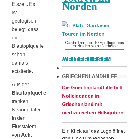
Norden
Eiszeit. Es
ist
geologisch
belegt, dass
die
Garda Trentino: 10 Ausflugstipps
Blautopfquelle
im Norden vom Gardasee
schon
W E I T E R L E S E N
damals
existierte.
GRIECHENLANDHILFE
Aus der
Die Griechenlandhilfe hilft
Blautopfquelle
Notleidenden in
tranken
Griechenland mit
Neandertaler.
medizinischen Hilfsgütern
In den
Flusstälern
Ein Klick auf das Logo öffnet
von
Ach,
den Link zum Webshop