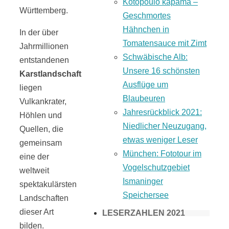
Kotopoulo kapama –
Württemberg.
Geschmortes
Hähnchen in
In der über
Tomatensauce mit Zimt
Jahrmillionen
Schwäbische Alb:
entstandenen
Unsere 16 schönsten
Karstlandschaft
Ausflüge um
liegen
Blaubeuren
Vulkankrater,
Jahresrückblick 2021:
Höhlen und
Niedlicher Neuzugang,
Quellen, die
etwas weniger Leser
gemeinsam
München: Fototour im
eine der
Vogelschutzgebiet
weltweit
Ismaninger
spektakulärsten
Speichersee
Landschaften
dieser Art
LESERZAHLEN 2021
bilden.