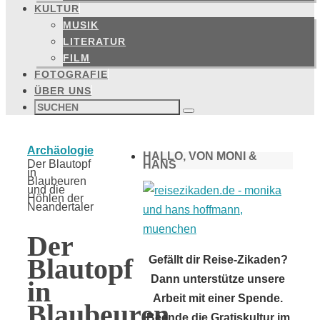
KULTUR
MUSIK
LITERATUR
FILM
FOTOGRAFIE
ÜBER UNS
Suchen
nach:
Suchen
Start
Archäologie
HALLO, VON MONI &
Der Blautopf
HANS
in
Blaubeuren
und die
Höhlen der
Neandertaler
Der
Blautopf
Gefällt dir Reise-Zikaden?
Dann unterstütze unsere
in
Arbeit mit einer Spende.
Blaubeuren
Beende die Gratiskultur im