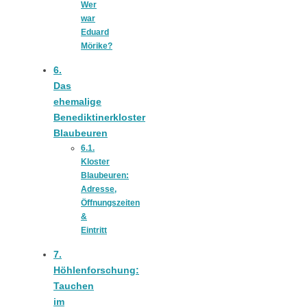
Wer
war
Eduard
Mörike?
6.
Jahresrückblick
Das
ehemalige
2021:
Benediktinerkloster
Blaubeuren
6.1.
Niedlicher
Kloster
Blaubeuren:
Adresse,
Neuzugang,
Öffnungszeiten
&
Eintritt
etwas weniger
7.
Höhlenforschung:
Leser
Tauchen
im