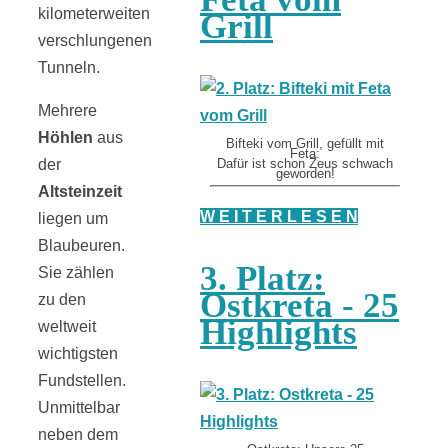
kilometerweiten
Grill
verschlungenen
Tunneln.
Mehrere
Höhlen
aus
Bifteki vom Grill, gefüllt mit
Feta:
der
Dafür ist schon Zeus schwach
geworden!
Altsteinzeit
W E I T E R L E S E N
liegen um
Blaubeuren.
3. Platz:
Sie zählen
Ostkreta - 25
zu den
Highlights
weltweit
wichtigsten
Fundstellen.
Unmittelbar
neben dem