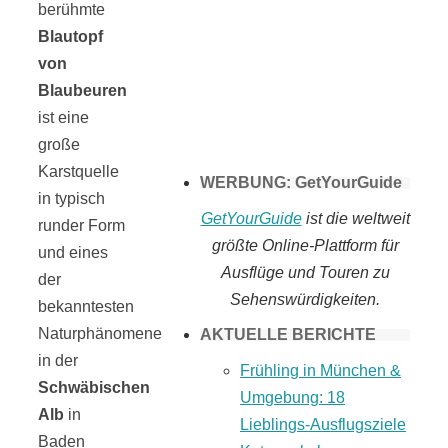
berühmte
Tomaten selber
Blautopf
von
machen
Blaubeuren
ist eine
große
Karstquelle
WERBUNG: GetYourGuide
in typisch
GetYourGuide
ist die weltweit
runder Form
größte Online-Plattform für
und eines
Ausflüge und Touren zu
der
Sehenswürdigkeiten.
bekanntesten
Naturphänomene
AKTUELLE BERICHTE
in der
Frühling in München &
Schwäbischen
Umgebung: 18
Alb
in
Lieblings-Ausflugsziele
Baden