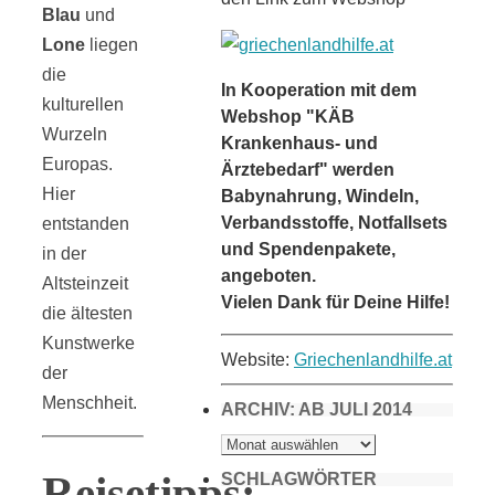
Blau
und
Lone
liegen
die
In Kooperation mit dem
kulturellen
Webshop "KÄB
Wurzeln
Krankenhaus- und
Europas.
Ärztebedarf" werden
Hier
Babynahrung, Windeln,
Verbandsstoffe, Notfallsets
entstanden
und Spendenpakete,
in der
angeboten.
Altsteinzeit
Vielen Dank für Deine Hilfe!
die ältesten
Kunstwerke
Website:
Griechenlandhilfe.at
der
Menschheit.
ARCHIV: AB JULI 2014
ARCHIV:
AB
JULI
Reisetipps:
2014
SCHLAGWÖRTER