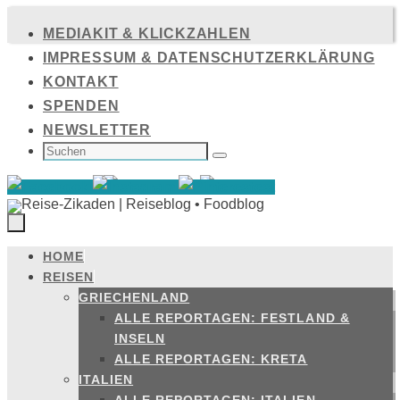
Zum
MEDIAKIT & KLICKZAHLEN
Inhalt
IMPRESSUM & DATENSCHUTZERKLÄRUNG
springen
KONTAKT
SPENDEN
NEWSLETTER
SUCHEN
NACH:
Suchen
HOME
Zum
REISEN
Inhalt
GRIECHENLAND
springen
ALLE REPORTAGEN: FESTLAND &
INSELN
ALLE REPORTAGEN: KRETA
ITALIEN