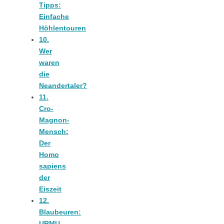
Tipps:
Tourentipps
Einfache
Höhlentouren
zu
10.
Wer
waren
Neandertaler-
die
Neandertaler?
Höhlen
11.
Cro-
Magnon-
Mensch:
Der
Homo
Kirsch-
sapiens
der
Eiszeit
Crumble:
12.
Blaubeuren:
URMU