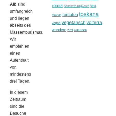
Alb
sind
römer
sitia
sehenswürdigkeiten
umfangreich
toskana
tomaten
strände
und liegen
vegetarisch
volterra
vegan
abseits des
wandern
zimt
österreich
Massentourismus.
Wir
empfehlen
einen
Aufenthalt
von
mindestens
drei Tagen.
In diesem
Zeitraum
sind die
Besuche