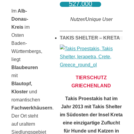
527.000
Im
Alb-
Donau-
Nutzer/Unique User
Kreis
im
Osten
TAKIS SHELTER – KRETA
Baden-
Württembergs,
liegt
Blaubeuren
mit
TIERSCHUTZ
Blautopf,
GRIECHENLAND
Kloster
und
Takis Proestakis hat im
romantischen
Jahr 2013 mit Takis Shelter
Fachwerkhäusern
.
im Südosten der Insel Kreta
Der Ort steht
eine einzigartige Zuflucht
auf uraltem
für Hunde und Katzen in
Siedlungsgebiet