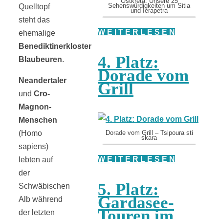
Ostkreta: Unsere 25
Quelltopf
Sehenswürdigkeiten um Sitia
und Ierapetra
steht das
W E I T E R L E S E N
ehemalige
Benediktinerkloster
4. Platz:
Blaubeuren
.
Dorade vom
Neandertaler
Grill
und
Cro-
Magnon-
Menschen
(Homo
Dorade vom Grill – Tsipoura sti
skara
sapiens)
W E I T E R L E S E N
lebten auf
der
5. Platz:
Schwäbischen
Gardasee-
Alb während
Touren im
der letzten