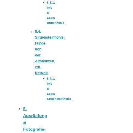
8.3.1.
Info
schließen
&
Lage:
Brillenhöhle
FeedBurner
8.4.
Sirgensteinhöhle:
Funde
Nutzerkonto
von
der
Altsteinzeit
für RSS
zur
Neuzeit
8.4.1.
Info
&
Lage:
Sirgensteinhöhle
Altsteinzeit in
9.
Ausrüstung
Bayern: 12
&
Fotografie-