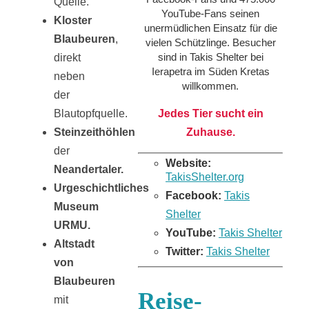
Quelle.
YouTube-Fans seinen
Kloster
unermüdlichen Einsatz für die
Blaubeuren
,
vielen Schützlinge. Besucher
sind in Takis Shelter bei
direkt
Ierapetra im Süden Kretas
neben
willkommen.
der
Jedes Tier sucht ein
Blautopfquelle.
Zuhause.
Steinzeithöhlen
der
Website:
Neandertaler.
TakisShelter.org
Urgeschichtliches
Facebook:
Takis
Museum
Shelter
URMU.
YouTube:
Takis Shelter
Altstadt
Twitter:
Takis Shelter
von
Blaubeuren
Reise-
mit