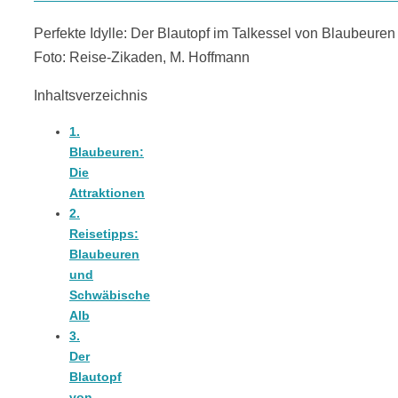
18 Lieblings-
Perfekte Idylle: Der Blautopf im Talkessel von Blaubeuren 
Foto: Reise-Zikaden, M. Hoffmann
Ausflugsziele
Inhaltsverzeichnis
1.
Blaubeuren:
Die
Kotopoulo
Attraktionen
2.
Reisetipps:
kapama –
Blaubeuren
und
Schwäbische
Geschmortes
Alb
3.
Hähnchen in
Der
Blautopf
von