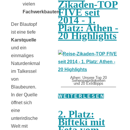
Zikaden-TOP
vielen
FIVE seit
Fachwerkbauten.
2014 - 1.
Der Blautopf
Platz: Athen -
ist eine tiefe
20 Highlights
Karstquelle
und ein
einmaliges
Naturdenkmal
im Talkessel
Athen: Unsere Top 20
von
Sehenswürdigkeiten
und 20 Extratipps
Blaubeuren.
In der Quelle
W E I T E R L E S E N
öffnet sich
eine
2. Platz:
unterirdische
Bifteki mit
Welt mit
Feta vom