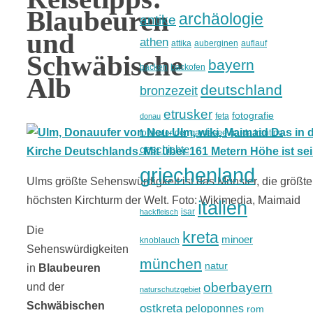
Blaubeuren
archäologie
antike
und
athen
attika
auberginen
auflauf
Schwäbische
bayern
backen
backofen
Alb
deutschland
bronzezeit
etrusker
fotografie
feta
donau
gardasee
fotokalender
garda trentino
geschichte
griechenland
Ulms größte Sehenswürdigkeit ist das Münster, die größt
höchsten Kirchturm der Welt. Foto: Wikimedia, Maimaid
italien
isar
hackfleisch
Die
kreta
minoer
knoblauch
Sehenswürdigkeiten
münchen
natur
in
Blaubeuren
oberbayern
und der
naturschutzgebiet
Schwäbischen
ostkreta
peloponnes
rom