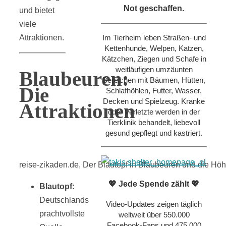
Not geschaffen.
und bietet
viele
Attraktionen.
Im Tierheim leben Straßen- und
Kettenhunde, Welpen, Katzen,
Kätzchen, Ziegen und Schafe in
weitläufigen umzäunten
Blaubeuren:
Bereichen mit Bäumen, Hütten,
Die
Schlafhöhlen, Futter, Wasser,
Decken und Spielzeug. Kranke
Attraktionen
oder Verletzte werden in der
Tierklinik behandelt, liebevoll
gesund gepflegt und kastriert.
reise-zikaden.de, Der Blautopf in Blaubeuren und die Höh
💖 Jede Spende zählt 💖
Blautopf:
Deutschlands
Video-Updates zeigen täglich
prachtvollste
weltweit über 550.000
Facebook-Fans und 475.000