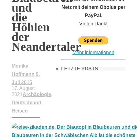
und
Netz mit deinem Obolus per
die
PayPal.
Höhlen
Vielen Dank!
der
Neandertaler
Mehr Informationen
Monika
LETZTE POSTS
Hoffmann
9.
Juli 2015
17. August
Frühling in
2021
Archäologie
,
Deutschland
,
München &
Reisen
Umgebung: