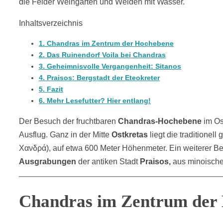
die Felder Weingärten und Weiden mit Wasser.
Inhaltsverzeichnis
1.
Chandras im Zentrum der Hochebene
2.
Das Ruinendorf Voila bei Chandras
3.
Geheimnisvolle Vergangenheit: Sitanos
4.
Praisos: Bergstadt der Eteokreter
5.
Fazit
6.
Mehr Lesefutter? Hier entlang!
Der Besuch der fruchtbaren
Chandras-Hochebene
im Os
Ausflug. Ganz in der Mitte
Ostkretas
liegt die traditione
Χανδρά), auf etwa 600 Meter Höhenmeter. Ein weiterer B
Ausgrabungen
der antiken Stadt
Praisos,
aus minoischer
Chandras im Zentrum der