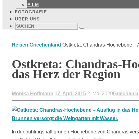
FILM
FOTOGRAFIE
ÜBER UNS
Suchen
nach:
Suchen
Start
Reisen
Griechenland
Ostkreta: Chandras-Hochebene – A
Ostkreta: Chandras-Hoc
das Herz der Region
Monika Hoffmann
17. April 2015
2. Mai 2020
Griechenl
In der frühlingshaft grünen Hochebene von Chandras ver