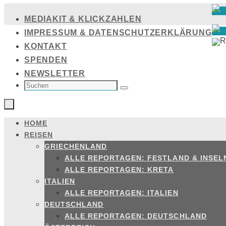
Zum
MEDIAKIT & KLICKZAHLEN
Inhalt
IMPRESSUM & DATENSCHUTZERKLÄRUNG
springen
KONTAKT
SPENDEN
NEWSLETTER
SUCHEN
NACH:
Suchen
HOME
Zum
REISEN
Inhalt
GRIECHENLAND
springen
ALLE REPORTAGEN: FESTLAND & INSEL
ALLE REPORTAGEN: KRETA
ITALIEN
ALLE REPORTAGEN: ITALIEN
DEUTSCHLAND
ALLE REPORTAGEN: DEUTSCHLAND