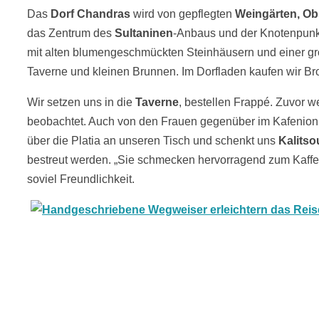
Das
Dorf Chandras
wird von gepflegten
Weingärten, O
das Zentrum des
Sultaninen
-Anbaus und der Knotenpun
mit
alten blumengeschmückten Steinhäusern und
einer g
Taverne
und
kleinen Brunnen
.
Im Dorfladen kaufen wir Br
Wir setzen uns in die
Taverne
, bestellen Frappé. Zuvor w
beobachtet. Auch von den Frauen gegenüber im Kafenion
über die Platia an unseren Tisch und schenkt uns
Kalitso
bestreut werden. „Sie schmecken hervorragend zum Kaffee“
soviel Freundlichkeit.