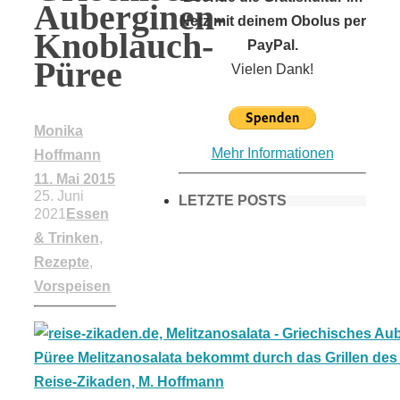
Auberginen-
Netz mit deinem Obolus per
Knoblauch-
PayPal.
Püree
Vielen Dank!
Monika
Mehr Informationen
Hoffmann
11. Mai 2015
25. Juni
LETZTE POSTS
2021
Essen
& Trinken
,
Rezepte
,
Frühling in
Vorspeisen
München &
Umgebung: