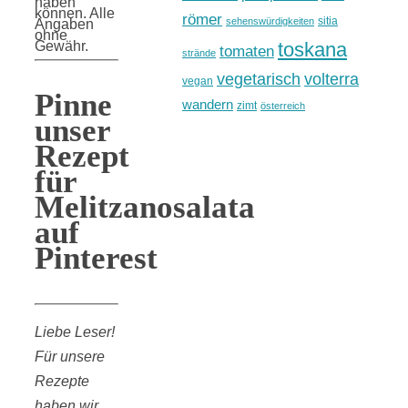
haben
können. Alle
römer
sitia
sehenswürdigkeiten
Angaben
ohne
toskana
Gewähr.
tomaten
strände
vegetarisch
volterra
vegan
Pinne
wandern
zimt
österreich
unser
Rezept
für
Melitzanosalata
auf
Pinterest
Liebe Leser!
Für unsere
Rezepte
haben wir