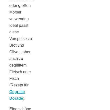
Risotto ai
oder großen
Mörser
pomodori secch
verwenden.
Ideal passt
– Risotto mit
diese
Vorspeise zu
ofengetrocknet
Brot und
Oliven, aber
auch zu
Tomaten
gegrilltem
Fleisch oder
Fisch
(Rezept für
In eigener
Gegrillte
Dorade
).
Sache: Wir
Eine schöne