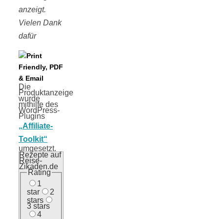
anzeigt.
Vielen Dank
dafür
Die
Produktanzeige
wurde
mithilfe des
WordPress-
Plugins
„Affiliate-
Toolkit“
umgesetzt.
Rezepte auf
Reise-
Zikaden.de
Rating
1
star
2
stars
3 stars
4