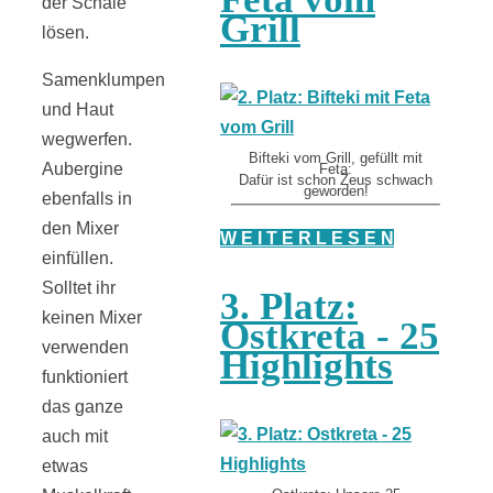
der Schale
Grill
lösen.
Samenklumpen
und Haut
wegwerfen.
Bifteki vom Grill, gefüllt mit
Aubergine
Feta:
Dafür ist schon Zeus schwach
geworden!
ebenfalls in
den Mixer
W E I T E R L E S E N
einfüllen.
Solltet ihr
3. Platz:
keinen Mixer
Ostkreta - 25
verwenden
Highlights
funktioniert
das ganze
auch mit
etwas