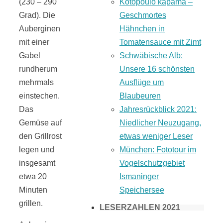
(230 – 290
Kotopoulo kapama –
Grad). Die
Geschmortes
Auberginen
Hähnchen in
mit einer
Tomatensauce mit Zimt
Gabel
Schwäbische Alb:
rundherum
Unsere 16 schönsten
mehrmals
Ausflüge um
einstechen.
Blaubeuren
Das
Jahresrückblick 2021:
Gemüse auf
Niedlicher Neuzugang,
den Grillrost
etwas weniger Leser
legen und
München: Fototour im
insgesamt
Vogelschutzgebiet
etwa 20
Ismaninger
Minuten
Speichersee
grillen.
LESERZAHLEN 2021