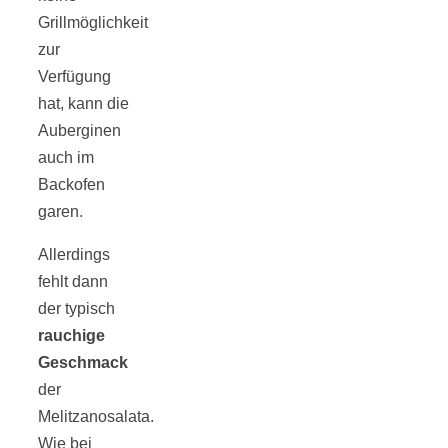
Grillmöglichkeit
zur
Verfügung
hat, kann die
Jahresrückblick
Auberginen
auch im
2021:
Backofen
garen.
Niedlicher
Allerdings
fehlt dann
Neuzugang,
der typisch
rauchige
etwas weniger
Geschmack
der
Leser
Melitzanosalata.
Wie bei