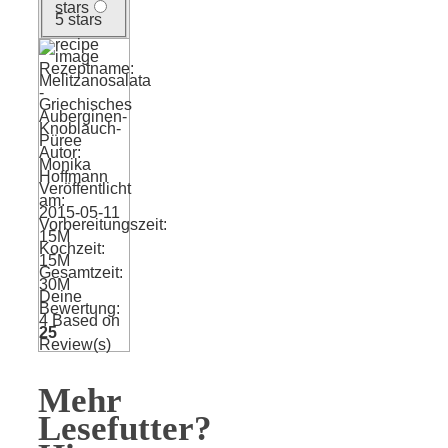
stars
5 stars
Rezeptname:
Melitzanosalata
-
Griechisches
Auberginen-
Knoblauch-
Püree
Autor:
Monika
Hoffmann
Veröffentlicht
am:
2015-05-11
Vorbereitungszeit:
15M
Kochzeit:
15M
Gesamtzeit:
30M
Deine
Bewertung:
4
Based on
25
Review(s)
Mehr
Lesefutter?