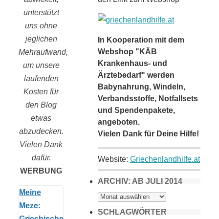
unterstützt
uns ohne
jeglichen
In Kooperation mit dem
Webshop "KÄB
Mehraufwand,
Krankenhaus- und
um unsere
Ärztebedarf" werden
laufenden
Babynahrung, Windeln,
Kosten für
Verbandsstoffe, Notfallsets
den Blog
und Spendenpakete,
etwas
angeboten.
abzudecken.
Vielen Dank für Deine Hilfe!
Vielen Dank
dafür.
Website:
Griechenlandhilfe.at
WERBUNG
ARCHIV: AB JULI 2014
Meine
ARCHIV:
AB
Meze:
JULI
2014
SCHLAGWÖRTER
Griechische