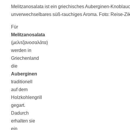
Melitzanosalata ist ein griechisches Auberginen-Knobla
18 Lieblings-
unverwechselbares süß-rauchiges Aroma. Foto: Reise-Zi
Ausflugsziele
Für
Melitzanosalata
(μελιτζανοσαλάτα)
werden in
Griechenland
Kotopoulo
die
Auberginen
kapama –
traditionell
auf dem
Geschmortes
Holzkohlengrill
gegart.
Dadurch
Hähnchen in
erhalten sie
ein