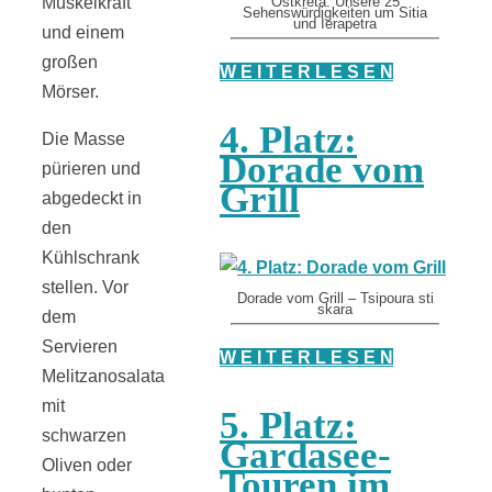
Muskelkraft
Ostkreta: Unsere 25
Sehenswürdigkeiten um Sitia
und Ierapetra
und einem
großen
W E I T E R L E S E N
Mörser.
4. Platz:
Die Masse
Dorade vom
pürieren und
Grill
abgedeckt in
den
Kühlschrank
stellen. Vor
Dorade vom Grill – Tsipoura sti
skara
dem
Servieren
W E I T E R L E S E N
Melitzanosalata
mit
5. Platz:
schwarzen
Gardasee-
Oliven oder
Touren im