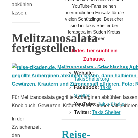
abkühlen
YouTube-Fans seinen
unermüdlichen Einsatz für die
lassen.
vielen Schützlinge. Besucher
sind in Takis Shelter bei
Ierapetra im Süden Kretas
Melitzanosalata
willkommen.
fertigstellen
Jedes Tier sucht ein
Zuhause.
Website:
TakisShelter.org
Facebook:
Takis
Shelter
Für Melitzanosalata gegrillte Auberginen abkühlen lassen,
YouTube:
Takis Shelter
Knoblauch, Gewürzen, Kräutern und Zitronensaft pürieren
Twitter:
Takis Shelter
In der
Zwischenzeit
Reise-
den