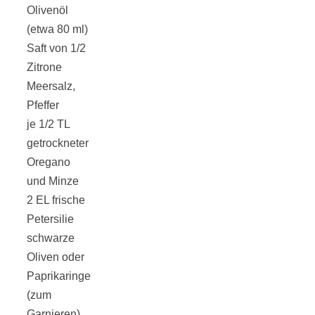
Streusel-
Olivenöl
(etwa 80 ml)
Dessert mit
Saft von 1/2
Zitrone
Kirschen aus
Meersalz,
Pfeffer
dem Ofen
je 1/2 TL
getrockneter
Oregano
und Minze
2 EL frische
Pomodori
Petersilie
schwarze
secchi –
Oliven oder
Paprikaringe
Ofengetrocknet
(zum
Garnieren)