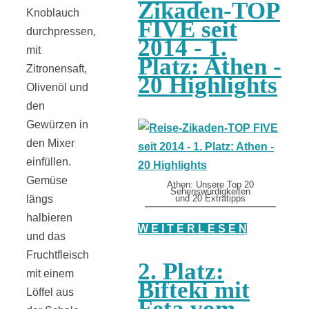
Zikaden-TOP
Knoblauch
FIVE seit
durchpressen,
2014 - 1.
mit
Platz: Athen -
Zitronensaft,
20 Highlights
Olivenöl und
den
Gewürzen in
den Mixer
einfüllen.
Gemüse
Athen: Unsere Top 20
Sehenswürdigkeiten
längs
und 20 Extratipps
halbieren
W E I T E R L E S E N
und das
Fruchtfleisch
2. Platz:
mit einem
Bifteki mit
Löffel aus
Feta vom