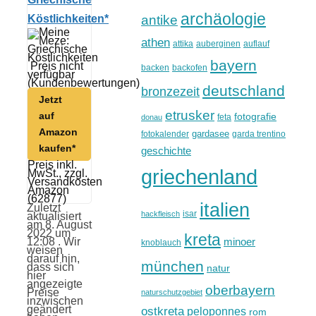
archäologie
antike
Köstlichkeiten*
athen
attika
auberginen
auflauf
bayern
Preis nicht
backen
backofen
verfügbar
(Kundenbewertungen)
deutschland
bronzezeit
Jetzt
etrusker
auf
fotografie
feta
donau
Amazon
gardasee
fotokalender
garda trentino
kaufen*
geschichte
Preis inkl.
griechenland
MwSt., zzgl.
Versandkosten
Amazon
(62877)
italien
Zuletzt
isar
hackfleisch
aktualisiert
am 8. August
2022 um
kreta
minoer
12:08 . Wir
knoblauch
weisen
darauf hin,
münchen
dass sich
natur
hier
angezeigte
oberbayern
Preise
naturschutzgebiet
inzwischen
geändert
ostkreta
peloponnes
rom