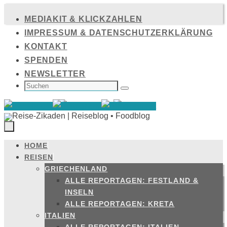
Zum
MEDIAKIT & KLICKZAHLEN
Inhalt
IMPRESSUM & DATENSCHUTZERKLÄRUNG
springen
KONTAKT
SPENDEN
NEWSLETTER
SUCHEN
NACH:
Suchen
HOME
Zum
REISEN
Inhalt
GRIECHENLAND
springen
ALLE REPORTAGEN: FESTLAND &
INSELN
ALLE REPORTAGEN: KRETA
ITALIEN