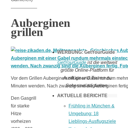
Tomaten selber
Auberginen
machen
grillen
WERBUNG: GetYourGuide
GetYourGuide
ist die weltweit
größte Online-Plattform für
Ausflüge und Touren zu
Vor dem Grillen Auberginen mit einer Gabel rundum mehrm
Sehenswürdigkeiten.
Minuten wenden. Nach zwanzig sind die Auberginen fertig
AKTUELLE BERICHTE
Den Gasgrill
für starke
Frühling in München &
Hitze
Umgebung: 18
vorheizen
Lieblings-Ausflugsziele