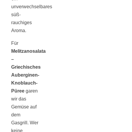
Tomatensauce
unverwechselbares
süß-
mit Zimt
rauchiges
Aroma.
Für
Melitzanosalata
Schwäbische
–
Griechisches
Alb: Unsere
Auberginen-
Knoblauch-
Püree
garen
16 schönsten
wir das
Gemüse auf
Ausflüge um
dem
Gasgrill. Wer
Blaubeuren
keine