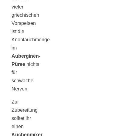
vielen
griechischen
Vorspeisen
München:
ist die
Knoblauchmenge
Fototour im
im
Auberginen-
Vogelschutzgeb
Püree
nichts
für
Ismaninger
schwache
Nerven.
Speichersee
Zur
Zubereitung
solltet Ihr
einen
Küchenmixer