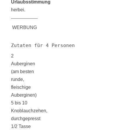
Urlaubsstimmung
Tourentipps
herbei.
zu
WERBUNG
Neandertaler-
Zutaten für 4 Personen
Höhlen
2
Auberginen
(am besten
runde,
fleischige
Kirsch-
Auberginen)
5 bis 10
Crumble:
Knoblauchzehen,
durchgepresst
1/2 Tasse