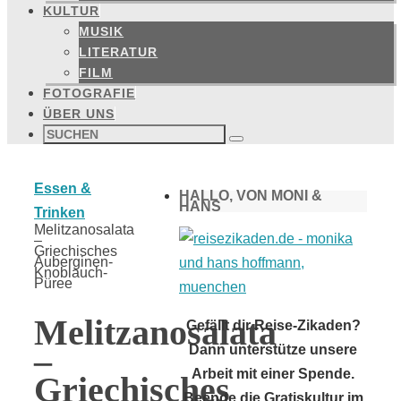
KULTUR
MUSIK
LITERATUR
FILM
FOTOGRAFIE
ÜBER UNS
Suchen
nach:
Suchen
Start
Essen &
HALLO, VON MONI &
HANS
Trinken
Melitzanosalata
–
Griechisches
Auberginen-
Knoblauch-
Püree
Melitzanosalata
Gefällt dir Reise-Zikaden?
–
Dann unterstütze unsere
Arbeit mit einer Spende.
Griechisches
Beende die Gratiskultur im