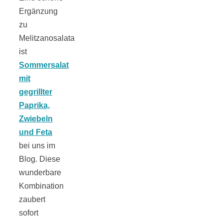
Ergänzung
schließen
zu
Melitzanosalata
FeedBurner
ist
Sommersalat
Nutzerkonto
mit
gegrillter
Paprika,
für RSS
Zwiebeln
und Feta
bei uns im
Blog.
Diese
Altsteinzeit in
wunderbare
Kombination
zaubert
Bayern: 12
sofort