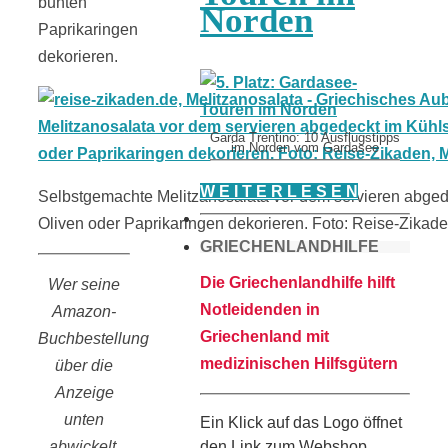
bunten
Norden
Paprikaringen
dekorieren.
Garda Trentino: 10 Ausflugstipps
im Norden vom Gardasee
W E I T E R L E S E N
Selbstgemachte Melitzanosalata vor dem servieren abged
Oliven oder Paprikaringen dekorieren. Foto: Reise-Zikad
GRIECHENLANDHILFE
Die Griechenlandhilfe hilft
Wer seine
Notleidenden in
Amazon-
Griechenland mit
Buchbestellung
medizinischen Hilfsgütern
über die
Anzeige
unten
Ein Klick auf das Logo öffnet
den Link zum Webshop
abwickelt,