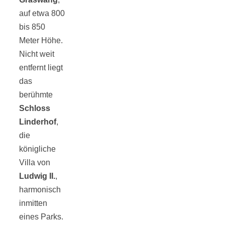
Tourentipps
auf etwa 800
bis 850
zu
Meter Höhe.
Nicht weit
Neandertaler-
entfernt liegt
das
berühmte
Höhlen
Schloss
Linderhof
,
die
königliche
Kirsch-
Villa von
Ludwig II.
,
harmonisch
Crumble:
inmitten
eines Parks.