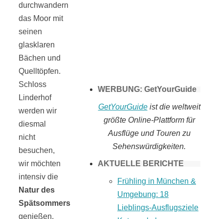
durchwandern
Tomaten selber
das Moor mit
seinen
machen
glasklaren
Bächen und
Quelltöpfen.
Schloss
WERBUNG: GetYourGuide
Linderhof
GetYourGuide
ist die weltweit
werden wir
größte Online-Plattform für
diesmal
Ausflüge und Touren zu
nicht
Sehenswürdigkeiten.
besuchen,
AKTUELLE BERICHTE
wir möchten
intensiv die
Frühling in München &
Natur des
Umgebung: 18
Spätsommers
Lieblings-Ausflugsziele
genießen.