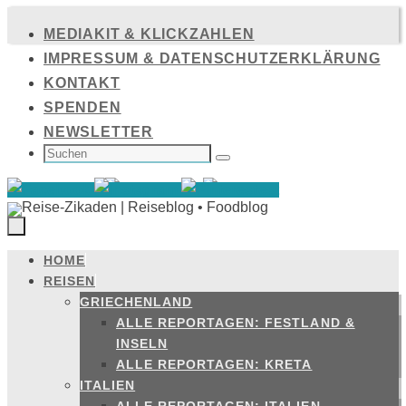
Zum
MEDIAKIT & KLICKZAHLEN
Inhalt
IMPRESSUM & DATENSCHUTZERKLÄRUNG
springen
KONTAKT
SPENDEN
NEWSLETTER
SUCHEN
NACH:
Suchen
HOME
Zum
REISEN
Inhalt
GRIECHENLAND
springen
ALLE REPORTAGEN: FESTLAND &
INSELN
ALLE REPORTAGEN: KRETA
ITALIEN