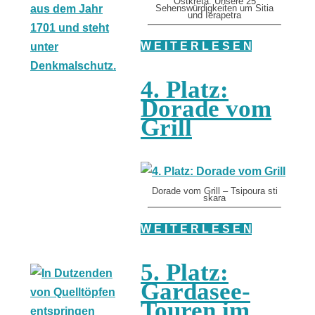
Ostkreta: Unsere 25
Sehenswürdigkeiten um Sitia
und Ierapetra
W E I T E R L E S E N
4. Platz:
Dorade vom
Grill
Dorade vom Grill – Tsipoura sti
skara
W E I T E R L E S E N
5. Platz:
Gardasee-
Touren im