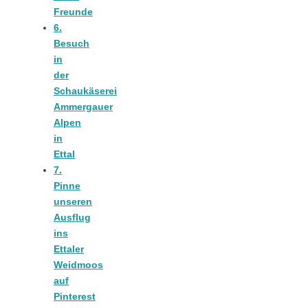
Freunde
6.
Besuch
in
Jahresrückblick
der
Schaukäserei
Ammergauer
2021:
Alpen
in
Ettal
Niedlicher
7.
Pinne
Neuzugang,
unseren
Ausflug
ins
etwas weniger
Ettaler
Weidmoos
Leser
auf
Pinterest