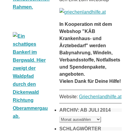
In Kooperation mit dem
Webshop "KÄB
Krankenhaus- und
Ärztebedarf" werden
Babynahrung, Windeln,
Verbandsstoffe, Notfallsets
und Spendenpakete,
angeboten.
Vielen Dank für Deine Hilfe!
Website:
Griechenlandhilfe.at
ARCHIV: AB JULI 2014
ARCHIV:
AB
JULI
2014
SCHLAGWÖRTER