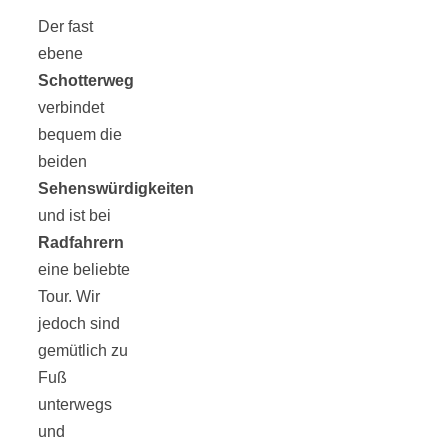
Streusel-
Der fast
Dessert mit
ebene
Schotterweg
verbindet
Kirschen aus
bequem die
beiden
dem Ofen
Sehenswürdigkeiten
und ist bei
Radfahrern
eine beliebte
Tour. Wir
Pomodori
jedoch sind
gemütlich zu
secchi –
Fuß
unterwegs
Ofengetrocknet
und