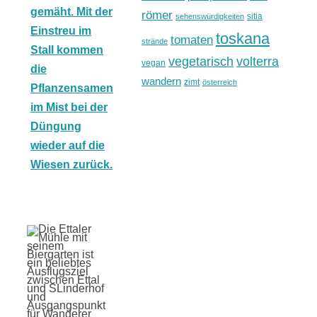
römer
sitia
sehenswürdigkeiten
toskana
tomaten
strände
vegetarisch
volterra
vegan
wandern
zimt
österreich