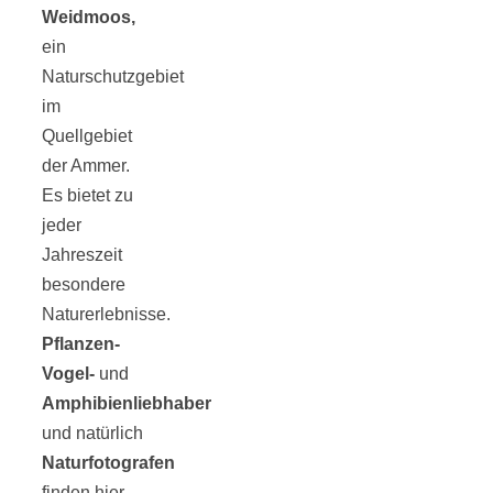
Risotto ai
Weidmoos,
ein
pomodori secch
Naturschutzgebiet
im
– Risotto mit
Quellgebiet
der Ammer.
Es bietet zu
ofengetrocknet
jeder
Jahreszeit
Tomaten
besondere
Naturerlebnisse.
Pflanzen-
Vogel-
und
Amphibienliebhaber
In eigener
und natürlich
Naturfotografen
Sache: Wir
finden hier