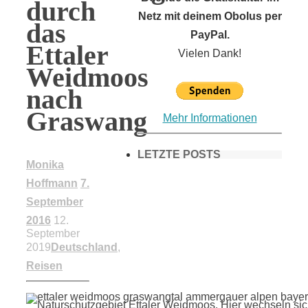
durch
Netz mit deinem Obolus per
das
PayPal.
Ettaler
Vielen Dank!
Weidmoos
nach
Graswang
Mehr Informationen
LETZTE POSTS
Monika
Hoffmann
7.
September
Frühling in
2016
12.
September
München &
2019
Deutschland
,
Reisen
Umgebung: