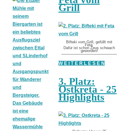
Grill
Bifteki vom Grill, gefüllt mit
Feta:
Dafür ist schon Zeus schwach
geworden!
W E I T E R L E S E N
3. Platz:
Ostkreta - 25
Highlights