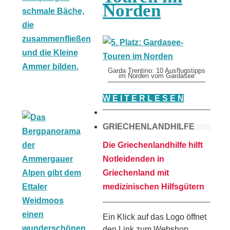
Norden
Garda Trentino: 10 Ausflugstipps
im Norden vom Gardasee
W E I T E R L E S E N
GRIECHENLANDHILFE
Die Griechenlandhilfe hilft
Notleidenden in
Griechenland mit
medizinischen Hilfsgütern
Ein Klick auf das Logo öffnet
den Link zum Webshop