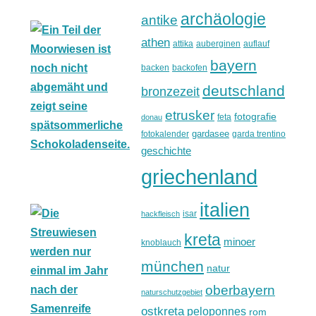
archäologie
antike
athen
attika
auberginen
auflauf
bayern
backen
backofen
deutschland
bronzezeit
etrusker
fotografie
feta
donau
gardasee
fotokalender
garda trentino
geschichte
griechenland
italien
isar
hackfleisch
kreta
minoer
knoblauch
münchen
natur
oberbayern
naturschutzgebiet
ostkreta
peloponnes
rom