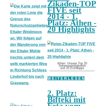
Zikaden-TOP
FIVE seit
2014 - 1.
Platz: Athen -
20 Highlights
Athen: Unsere Top 20
Sehenswürdigkeiten
und 20 Extratipps
W E I T E R L E S E N
2. Platz:
Bifteki mit
Feta vom