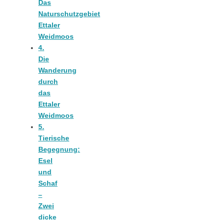
Tomatensauce
Das
Naturschutzgebiet
Ettaler
mit Zimt
Weidmoos
4.
Die
Wanderung
durch
das
Schwäbische
Ettaler
Weidmoos
Alb: Unsere
5.
Tierische
Begegnung:
16 schönsten
Esel
und
Ausflüge um
Schaf
–
Zwei
Blaubeuren
dicke