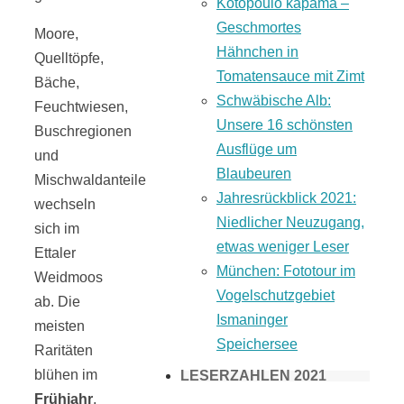
Kotopoulo kapama –
Geschmortes
Moore,
Hähnchen in
Quelltöpfe,
Tomatensauce mit Zimt
Bäche,
Schwäbische Alb:
Feuchtwiesen,
Unsere 16 schönsten
Buschregionen
Ausflüge um
und
Blaubeuren
Mischwaldanteile
Jahresrückblick 2021:
wechseln
Niedlicher Neuzugang,
sich im
etwas weniger Leser
Ettaler
München: Fototour im
Weidmoos
Vogelschutzgebiet
ab. Die
Ismaninger
meisten
Speichersee
Raritäten
blühen im
LESERZAHLEN 2021
Frühjahr
,