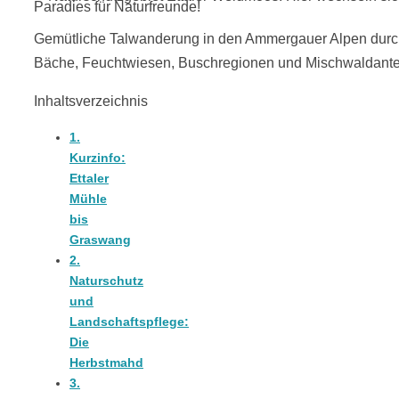
18 Lieblings-
Gemütliche Talwanderung in den Ammergauer Alpen durch d
Bäche, Feuchtwiesen, Buschregionen und Mischwaldanteile
Ausflugsziele
Inhaltsverzeichnis
1.
Kurzinfo:
Ettaler
Kotopoulo
Mühle
bis
Graswang
kapama –
2.
Naturschutz
Geschmortes
und
Landschaftspflege:
Die
Hähnchen in
Herbstmahd
3.