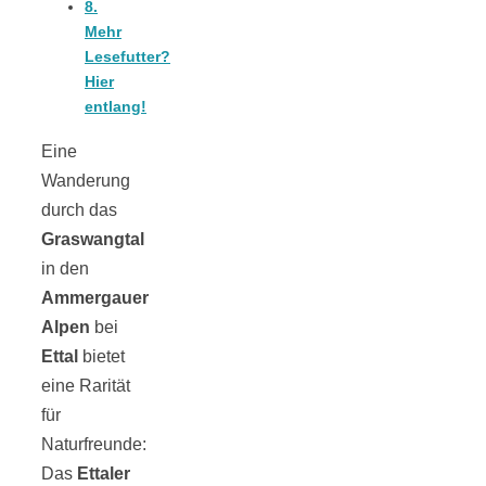
8.
Mehr
Lesefutter?
Hier
München:
entlang!
Eine
Fototour im
Wanderung
durch das
Vogelschutzgeb
Graswangtal
in den
Ismaninger
Ammergauer
Alpen
bei
Speichersee
Ettal
bietet
eine Rarität
für
Naturfreunde:
Das
Ettaler