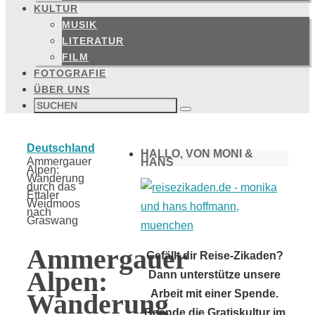
KULTUR
MUSIK
LITERATUR
FILM
FOTOGRAFIE
ÜBER UNS
Suchen
nach:
Suchen
Start
Deutschland
HALLO, VON MONI &
Ammergauer
HANS
Alpen:
Wanderung
durch das
Ettaler
Weidmoos
nach
Graswang
Ammergauer
Gefällt dir Reise-Zikaden?
Alpen:
Dann unterstütze unsere
Arbeit mit einer Spende.
Wanderung
Beende die Gratiskultur im