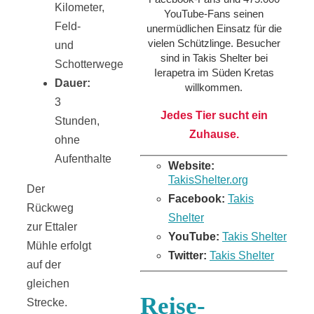
Kilometer,
YouTube-Fans seinen
Feld-
unermüdlichen Einsatz für die
vielen Schützlinge. Besucher
und
sind in Takis Shelter bei
Schotterwege
Ierapetra im Süden Kretas
Dauer:
willkommen.
3
Jedes Tier sucht ein
Stunden,
Zuhause.
ohne
Aufenthalte
Website:
TakisShelter.org
Der
Facebook:
Takis
Rückweg
Shelter
zur Ettaler
YouTube:
Takis Shelter
Mühle erfolgt
Twitter:
Takis Shelter
auf der
gleichen
Reise-
Strecke.