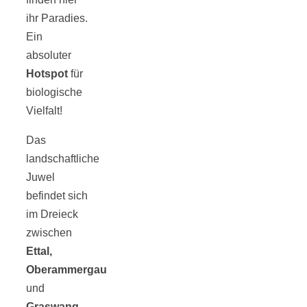
ihr Paradies.
schließen
Ein
absoluter
FeedBurner
Hotspot
für
biologische
Nutzerkonto
Vielfalt!
Das
für RSS
landschaftliche
Juwel
befindet sich
im Dreieck
zwischen
Altsteinzeit in
Ettal,
Oberammergau
Bayern: 12
und
Graswang
,