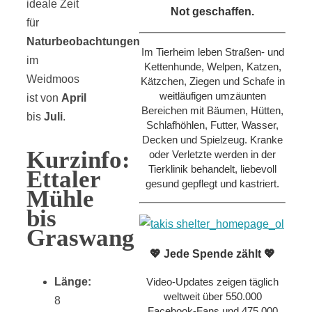
ideale Zeit
Not geschaffen.
für
Naturbeobachtungen
Im Tierheim leben Straßen- und
im
Kettenhunde, Welpen, Katzen,
Weidmoos
Kätzchen, Ziegen und Schafe in
weitläufigen umzäunten
ist von
April
Bereichen mit Bäumen, Hütten,
bis
Juli
.
Schlafhöhlen, Futter, Wasser,
Decken und Spielzeug. Kranke
Kurzinfo:
oder Verletzte werden in der
Tierklinik behandelt, liebevoll
Ettaler
gesund gepflegt und kastriert.
Mühle
bis
Graswang
💖 Jede Spende zählt 💖
Video-Updates zeigen täglich
Länge:
weltweit über 550.000
8
Facebook-Fans und 475.000