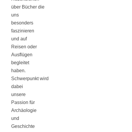
über Bücher die
uns
besonders
faszinieren
Jahresrückblick
und auf
Reisen oder
2021:
Ausflügen
begleitet
Niedlicher
haben.
Schwerpunkt wird
Neuzugang,
dabei
unsere
etwas weniger
Passion für
Archäologie
und
Leser
Geschichte