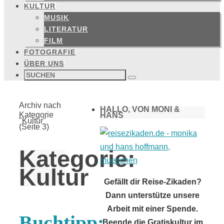
KULTUR
MUSIK
LITERATUR
FILM
FOTOGRAFIE
ÜBER UNS
Suchen
nach:
Suchen
Start
Archiv nach
HALLO, VON MONI &
Kategorie
HANS
"Kultur"
(Seite 3)
Kategorie:
Kultur
Gefällt dir Reise-Zikaden?
Dann unterstütze unsere
Arbeit mit einer Spende.
Buchtipp:
Beende die Gratiskultur im