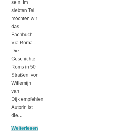
sein. Im
siebten Teil
möchten wir
München:
das
Fachbuch
Via Roma –
Fototour im
Die
Geschichte
Vogelschutzgeb
Roms in 50
Straßen, von
Ismaninger
Willemijn
van
Speichersee
Dijk empfehlen.
Autorin ist
die…
Weiterlesen