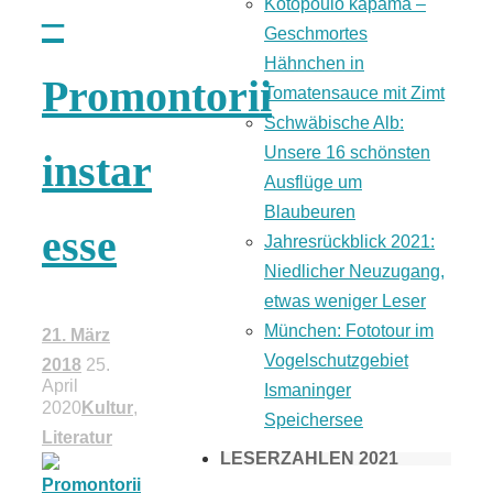
Kotopoulo kapama –
–
Geschmortes
Hähnchen in
Promontorii
Tomatensauce mit Zimt
Schwäbische Alb:
Unsere 16 schönsten
instar
Ausflüge um
Blaubeuren
esse
Jahresrückblick 2021:
Niedlicher Neuzugang,
etwas weniger Leser
München: Fototour im
21. März
Vogelschutzgebiet
2018
25.
April
Ismaninger
2020
Kultur
,
Speichersee
Literatur
LESERZAHLEN 2021