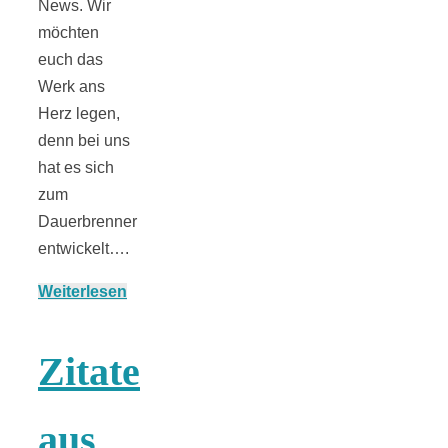
Streusel-
News. Wir
möchten
Dessert mit
euch das
Werk ans
Kirschen aus
Herz legen,
denn bei uns
hat es sich
dem Ofen
zum
Dauerbrenner
entwickelt….
Weiterlesen
Pomodori
secchi –
Zitate
Ofengetrocknet
aus