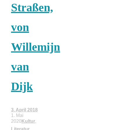
Straßen,
18 Lieblings-
von
Ausflugsziele
Willemijn
van
Kotopoulo
kapama –
Dijk
Geschmortes
3. April 2018
Hähnchen in
1. Mai
2020
Kultur
,
Literatur