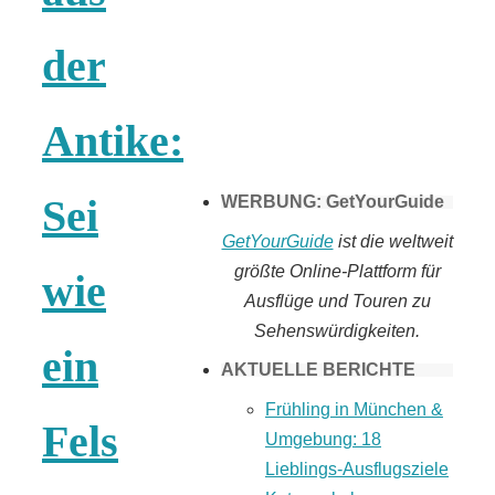
Tomaten selber
der
machen
Antike:
Sei
WERBUNG: GetYourGuide
GetYourGuide
ist die weltweit
größte Online-Plattform für
wie
Ausflüge und Touren zu
Sehenswürdigkeiten.
ein
AKTUELLE BERICHTE
Frühling in München &
Fels
Umgebung: 18
Lieblings-Ausflugsziele