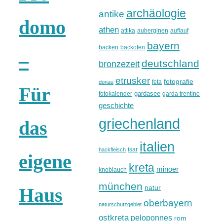
archäologie
antike
domo
athen
attika
auberginen
auflauf
bayern
backen
backofen
–
deutschland
bronzezeit
etrusker
fotografie
feta
donau
Für
gardasee
fotokalender
garda trentino
geschichte
griechenland
das
italien
isar
hackfleisch
eigene
kreta
minoer
knoblauch
münchen
natur
Haus
oberbayern
naturschutzgebiet
ostkreta
peloponnes
rom