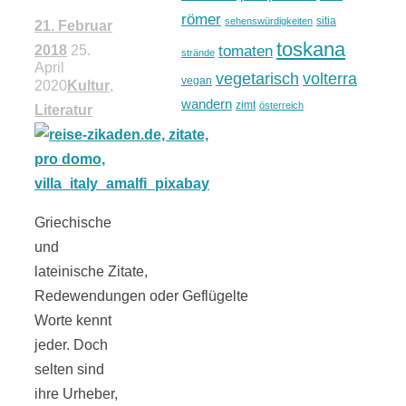
römer
sitia
sehenswürdigkeiten
21. Februar
toskana
tomaten
2018
25.
strände
April
vegetarisch
volterra
vegan
2020
Kultur
,
wandern
zimt
österreich
Literatur
Griechische
und
lateinische Zitate,
Redewendungen oder Geflügelte
Worte kennt
jeder. Doch
selten sind
ihre Urheber,