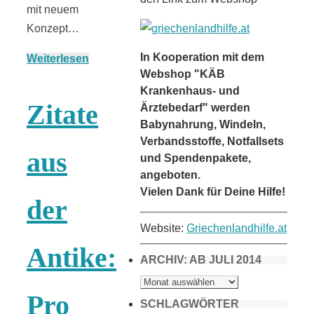
mit neuem
Konzept…
In Kooperation mit dem
Weiterlesen
Webshop "KÄB
Krankenhaus- und
Zitate
Ärztebedarf" werden
Babynahrung, Windeln,
Verbandsstoffe, Notfallsets
aus
und Spendenpakete,
angeboten.
Vielen Dank für Deine Hilfe!
der
Website:
Griechenlandhilfe.at
Antike:
ARCHIV: AB JULI 2014
ARCHIV:
AB
JULI
Pro
2014
SCHLAGWÖRTER