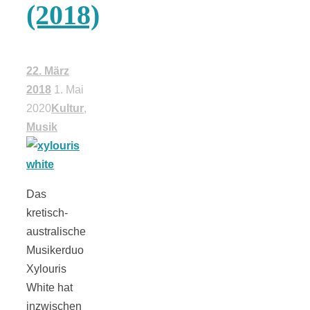
(2018)
schließen
FeedBurner
22. März
2018
1. Mai
2020
Kultur
,
Nutzerkonto
Musik
für RSS
Das
kretisch-
australische
Altsteinzeit in
Musikerduo
Xylouris
Bayern: 12
White hat
inzwischen