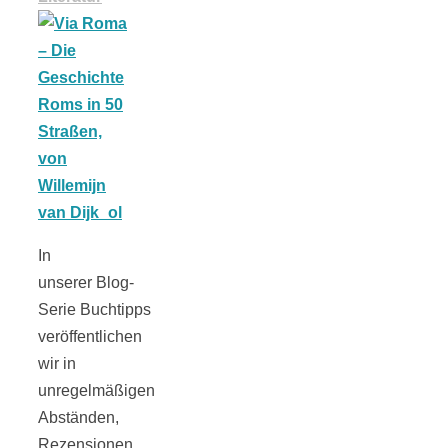
Tomatensauce
mit Zimt
Schwäbische
Alb: Unsere
In
unserer Blog-
Serie Buchtipps
16 schönsten
veröffentlichen
wir in
Ausflüge um
unregelmäßigen
Abständen,
Blaubeuren
Rezensionen