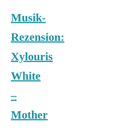
Risotto ai
Musik-
pomodori secch
Rezension:
– Risotto mit
ofengetrocknet
Xylouris
Tomaten
White
–
In eigener
Mother
Sache: Wir