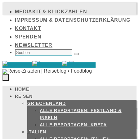
Zum
MEDIAKIT & KLICKZAHLEN
Inhalt
IMPRESSUM & DATENSCHUTZERKLÄRUNG
springen
KONTAKT
SPENDEN
NEWSLETTER
SUCHEN
NACH:
Suchen
HOME
Zum
REISEN
Inhalt
GRIECHENLAND
springen
ALLE REPORTAGEN: FESTLAND &
INSELN
ALLE REPORTAGEN: KRETA
ITALIEN