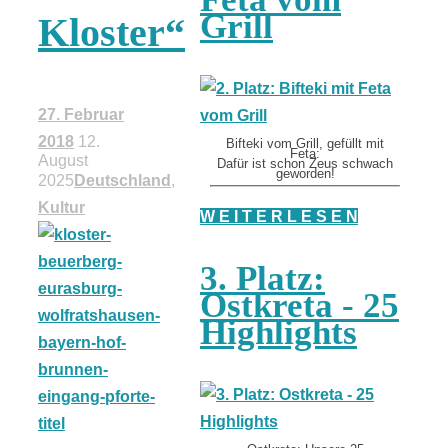
Grill
Kloster“
27. Februar
2018
12.
Bifteki vom Grill, gefüllt mit
Feta:
August
Dafür ist schon Zeus schwach
geworden!
2025
Deutschland
,
Kultur
W E I T E R L E S E N
3. Platz:
Ostkreta - 25
Highlights