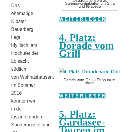
Ostkreta: Unsere 25
Sehenswürdigkeiten um Sitia
Das
und Ierapetra
ehemalige
W E I T E R L E S E N
Kloster
Beuerberg
4. Platz:
liegt
Dorade vom
idyllisch, am
Grill
Hochufer der
Loisach,
südlich
von Wolfratshausen.
Dorade vom Grill – Tsipoura sti
skara
Im Sommer
2016
W E I T E R L E S E N
konnten wir
in der
5. Platz:
faszinierenden
Gardasee-
Sonderausstellung
Touren im