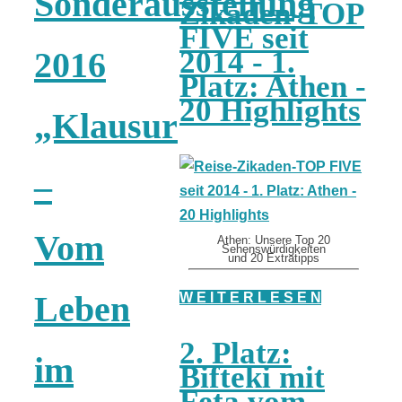
Sonderausstellung
Zikaden-TOP
FIVE seit
2014 - 1.
2016
Platz: Athen -
20 Highlights
„Klausur
–
Vom
Athen: Unsere Top 20
Sehenswürdigkeiten
und 20 Extratipps
Leben
W E I T E R L E S E N
2. Platz:
im
Bifteki mit
Feta vom