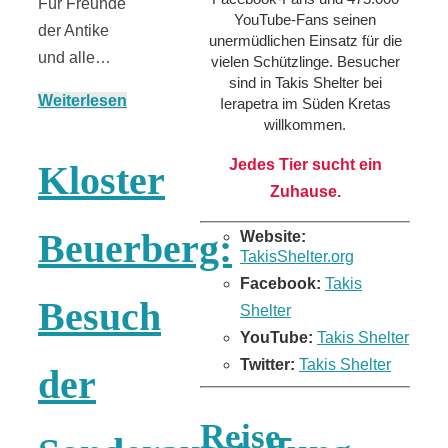
Für Freunde
YouTube-Fans seinen
der Antike
unermüdlichen Einsatz für die
und alle…
vielen Schützlinge. Besucher
sind in Takis Shelter bei
Weiterlesen
Ierapetra im Süden Kretas
willkommen.
Jedes Tier sucht ein
Kloster
Zuhause.
Beuerberg:
Website:
TakisShelter.org
Facebook:
Takis
Besuch
Shelter
YouTube:
Takis Shelter
Twitter:
Takis Shelter
der
Reise-