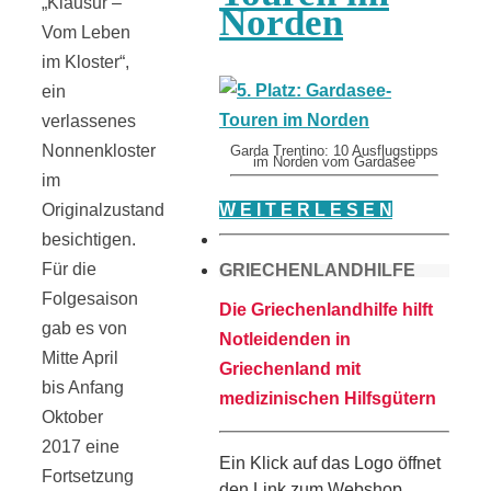
„Klausur –
Norden
Vom Leben
im Kloster“,
ein
verlassenes
Nonnenkloster
Garda Trentino: 10 Ausflugstipps
im Norden vom Gardasee
im
W E I T E R L E S E N
Originalzustand
besichtigen.
Für die
GRIECHENLANDHILFE
Folgesaison
Die Griechenlandhilfe hilft
gab es von
Notleidenden in
Mitte April
Griechenland mit
bis Anfang
medizinischen Hilfsgütern
Oktober
2017 eine
Ein Klick auf das Logo öffnet
Fortsetzung
den Link zum Webshop