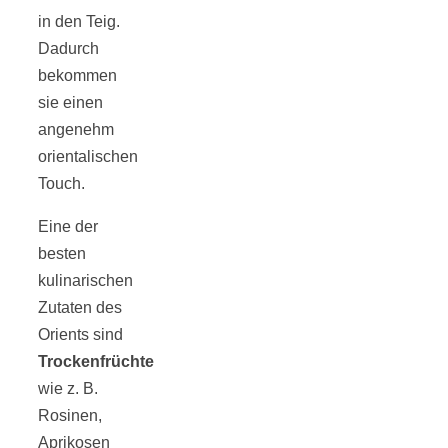
Streusel-
in den Teig.
Dadurch
Dessert mit
bekommen
sie einen
Kirschen aus
angenehm
orientalischen
dem Ofen
Touch.
Eine der
besten
kulinarischen
Pomodori
Zutaten des
Orients sind
secchi –
Trockenfrüchte
wie z. B.
Ofengetrocknet
Rosinen,
Aprikosen