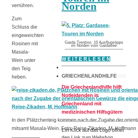
Norden
verrühren.
Zum
Schluss die
eingeweichten
Garda Trentino: 10 Ausflugstipps
Rosinen mit
im Norden vom Gardasee
Masala-
W E I T E R L E S E N
Wein unter
den Teig
GRIECHENLANDHILFE
heben.
Die Griechenlandhilfe hilft
Notleidenden in
Griechenland mit
medizinischen Hilfsgütern
In den Plätzchenteig kommen nach der Zugabe der orien
mitsamt Masala-Wein. Foto: Reise-Zikaden, M. Hoffmann
Ein Klick auf das Logo öffnet
den Link zum Webshop