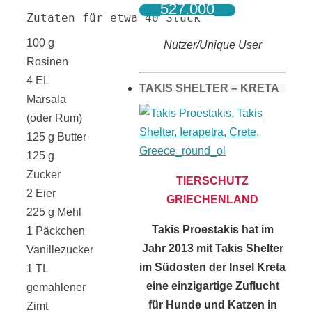
527.000
Zutaten für etwa 40 Stück
100 g
Nutzer/Unique User
Rosinen
4 EL
TAKIS SHELTER – KRETA
Marsala
(oder Rum)
125 g Butter
125 g
Zucker
TIERSCHUTZ
2 Eier
GRIECHENLAND
225 g Mehl
Takis Proestakis hat im
1 Päckchen
Jahr 2013 mit Takis Shelter
Vanillezucker
im Südosten der Insel Kreta
1 TL
eine einzigartige Zuflucht
gemahlener
für Hunde und Katzen in
Zimt