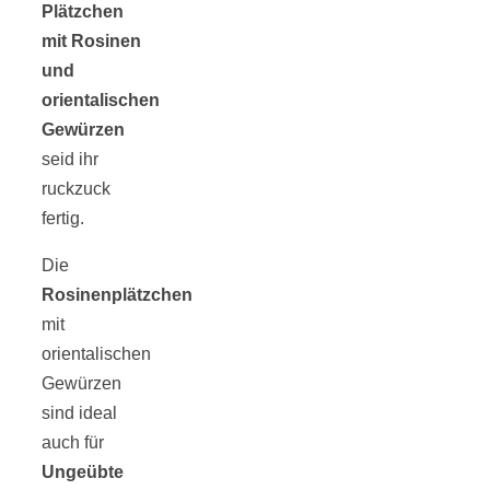
Tomatensauce
Plätzchen
mit Rosinen
mit Zimt
und
orientalischen
Gewürzen
seid ihr
ruckzuck
Schwäbische
fertig.
Die
Alb: Unsere
Rosinenplätzchen
mit
16 schönsten
orientalischen
Gewürzen
Ausflüge um
sind ideal
auch für
Blaubeuren
Ungeübte