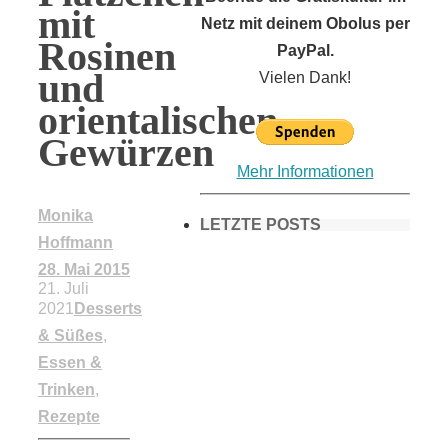
mit
Netz mit deinem Obolus per
Rosinen
PayPal.
und
Vielen Dank!
orientalischen
Gewürzen
Mehr Informationen
Monika
LETZTE POSTS
Hoffmann
28. Mai 2015
21. Juli
Frühling in
2021
Desserts
& Süßes
,
München &
Essen &
Trinken
,
Rezepte
Umgebung: