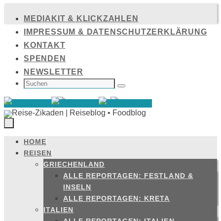
Zum
MEDIAKIT & KLICKZAHLEN
Inhalt
IMPRESSUM & DATENSCHUTZERKLÄRUNG
springen
KONTAKT
SPENDEN
NEWSLETTER
SUCHEN
NACH:
Suchen
HOME
Zum
REISEN
Inhalt
GRIECHENLAND
springen
ALLE REPORTAGEN: FESTLAND &
INSELN
ALLE REPORTAGEN: KRETA
ITALIEN