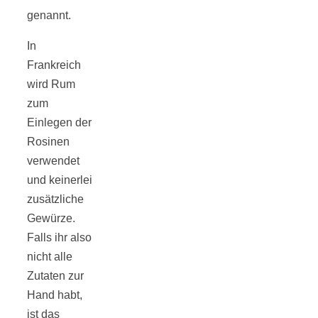
genannt.
schließen
In
Frankreich
FeedBurner
wird Rum
zum
Nutzerkonto
Einlegen der
Rosinen
für RSS
verwendet
und keinerlei
zusätzliche
Gewürze.
Falls ihr also
Altsteinzeit in
nicht alle
Zutaten zur
Bayern: 12
Hand habt,
ist das