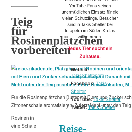
YouTube-Fans seinen
unermüdlichen Einsatz für die
Teig
vielen Schützlinge. Besucher
sind in Takis Shelter bei
für
Ierapetra im Süden Kretas
Rosinenplätzchen
willkommen.
vorbereiten
Jedes Tier sucht ein
Zuhause.
Website:
TakisShelter.org
Facebook:
Takis
Shelter
Für die Rosinenplätzchen Butter mit Eiern und Zucker s
YouTube:
Takis Shelter
Zitronenschale aromatisieren. Zuletzt Mehl unter den Tei
Twitter:
Takis Shelter
Rosinen in
Reise-
eine Schale