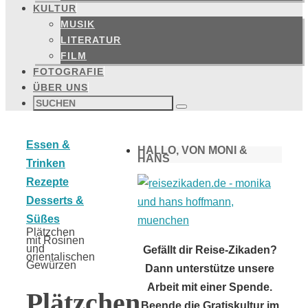
KULTUR
MUSIK
LITERATUR
FILM
FOTOGRAFIE
ÜBER UNS
Suchen
nach:
Suchen
Start
Essen &
HALLO, VON MONI &
HANS
Trinken
Rezepte
Desserts &
Süßes
Plätzchen
mit Rosinen
und
Gefällt dir Reise-Zikaden?
orientalischen
Gewürzen
Dann unterstütze unsere
Arbeit mit einer Spende.
Plätzchen
Beende die Gratiskultur im