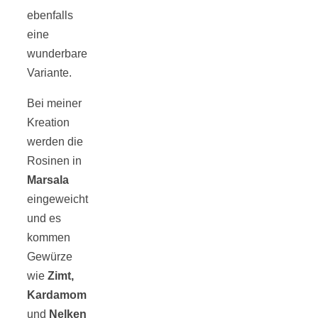
Tourentipps
ebenfalls
eine
zu
wunderbare
Variante.
Neandertaler-
Bei meiner
Kreation
Höhlen
werden die
Rosinen in
Marsala
eingeweicht
und es
Kirsch-
kommen
Gewürze
Crumble:
wie
Zimt,
Kardamom
und
Nelken