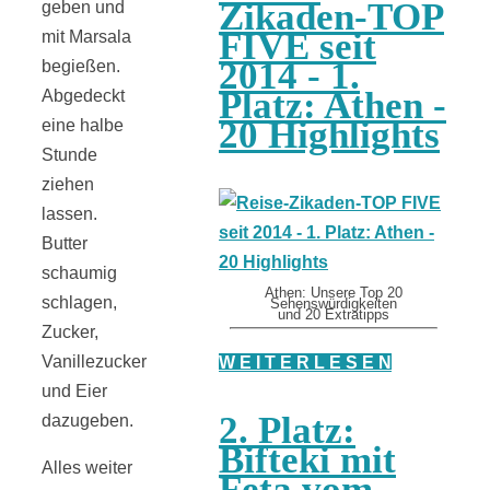
Zikaden-TOP
geben und
FIVE seit
mit Marsala
2014 - 1.
begießen.
Platz: Athen -
Abgedeckt
20 Highlights
eine halbe
Stunde
ziehen
lassen.
Butter
schaumig
Athen: Unsere Top 20
schlagen,
Sehenswürdigkeiten
und 20 Extratipps
Zucker,
Vanillezucker
W E I T E R L E S E N
und Eier
2. Platz:
dazugeben.
Bifteki mit
Alles weiter
Feta vom