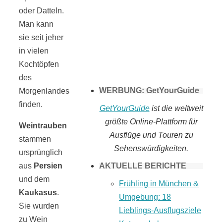
oder Datteln.
Tomaten selber
Man kann
sie seit jeher
machen
in vielen
Kochtöpfen
des
WERBUNG: GetYourGuide
Morgenlandes
finden.
GetYourGuide
ist die weltweit
größte Online-Plattform für
Weintrauben
Ausflüge und Touren zu
stammen
Sehenswürdigkeiten.
ursprünglich
AKTUELLE BERICHTE
aus
Persien
und dem
Frühling in München &
Kaukasus
.
Umgebung: 18
Sie wurden
Lieblings-Ausflugsziele
zu Wein