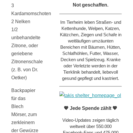
Not geschaffen.
3
Kardamomschoten
2 Nelken
Im Tierheim leben Straßen- und
Kettenhunde, Welpen, Katzen,
1/2
Kätzchen, Ziegen und Schafe in
unbehandelte
weitläufigen umzäunten
Zitrone, oder
Bereichen mit Bäumen, Hütten,
Schlafhöhlen, Futter, Wasser,
geriebene
Decken und Spielzeug. Kranke
Zitronenschale
oder Verletzte werden in der
(z. B. von Dr.
Tierklinik behandelt, liebevoll
Oetker)
gesund gepflegt und kastriert.
Backpapier
für das
Blech
💖 Jede Spende zählt 💖
Mörser, zum
Video-Updates zeigen täglich
zerkleinern
weltweit über 550.000
der Gewürze
Facebook-Fans und 475.000