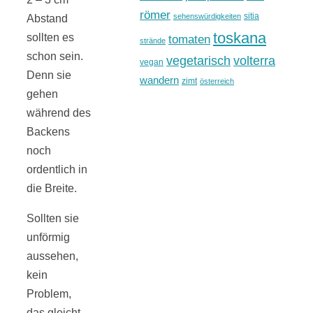
römer
sitia
sehenswürdigkeiten
Abstand
toskana
sollten es
tomaten
strände
schon sein.
vegetarisch
volterra
vegan
Denn sie
wandern
zimt
österreich
gehen
während des
Backens
noch
ordentlich in
die Breite.
Sollten sie
unförmig
aussehen,
kein
Problem,
das gleicht