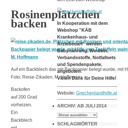
Rosinenplätzchen
backen
In Kooperation mit dem
Webshop "KÄB
Krankenhaus- und
Ärztebedarf" werden
Babynahrung, Windeln,
Verbandsstoffe, Notfallsets
und Spendenpakete,
Auf ein Backblech das mit Backpapier belegt wurde, mit H
angeboten.
Foto: Reise-Zikaden, M. Hoffmann
Vielen Dank für Deine Hilfe!
Backofen
Website:
Griechenlandhilfe.at
auf 200 Grad
vorheizen.
ARCHIV: AB JULI 2014
Ein
ARCHIV:
AB
Backblech
JULI
2014
SCHLAGWÖRTER
mit