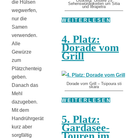
Ostkreta: Unsere 25
die Hülsen
Sehenswürdigkeiten um Sitia
und Ierapetra
wegwerfen,
nur die
W E I T E R L E S E N
Samen
verwenden.
4. Platz:
Alle
Dorade vom
Gewürze
Grill
zum
Plätzchenteig
geben.
Dorade vom Grill – Tsipoura sti
Danach das
skara
Mehl
W E I T E R L E S E N
dazugeben.
Mit dem
5. Platz:
Handrührgerät
Gardasee-
kurz aber
Touren im
sorgfältig