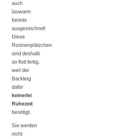
auch
lauwarm
bereits
München:
ausgezeichnet!
Diese
Rosinenplätzchen
Fototour im
sind deshalb
so flott fertig,
Vogelschutzgeb
weil der
Backteig
Ismaninger
dafür
keinerlei
Speichersee
Ruhezeit
benötigt.
Sie werden
nicht