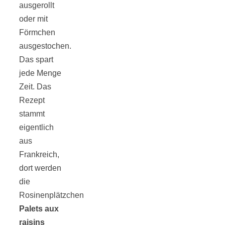
Risotto ai
ausgerollt
oder mit
pomodori secch
Förmchen
ausgestochen.
Das spart
– Risotto mit
jede Menge
Zeit. Das
ofengetrocknet
Rezept
stammt
Tomaten
eigentlich
aus
Frankreich,
dort werden
die
In eigener
Rosinenplätzchen
Palets aux
Sache: Wir
raisins