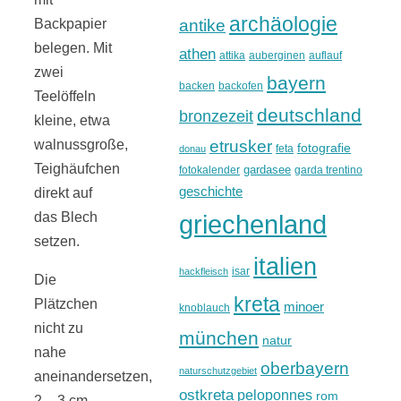
archäologie
antike
Backpapier
belegen. Mit
athen
attika
auberginen
auflauf
zwei
bayern
backen
backofen
Teelöffeln
deutschland
bronzezeit
kleine, etwa
etrusker
walnussgroße,
fotografie
feta
donau
Teighäufchen
gardasee
fotokalender
garda trentino
geschichte
direkt auf
griechenland
das Blech
setzen.
italien
isar
hackfleisch
Die
kreta
Plätzchen
minoer
knoblauch
nicht zu
münchen
natur
nahe
oberbayern
naturschutzgebiet
aneinandersetzen,
ostkreta
peloponnes
rom
2 – 3 cm