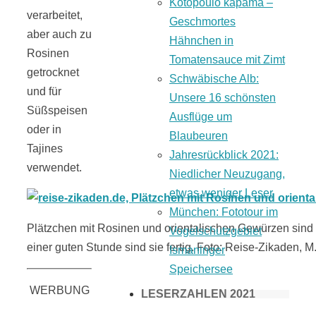
Kotopoulo kapama –
verarbeitet,
Geschmortes
aber auch zu
Hähnchen in
Rosinen
Tomatensauce mit Zimt
getrocknet
Schwäbische Alb:
und für
Unsere 16 schönsten
Süßspeisen
Ausflüge um
oder in
Blaubeuren
Tajines
Jahresrückblick 2021:
verwendet.
Niedlicher Neuzugang,
etwas weniger Leser
München: Fototour im
Plätzchen mit Rosinen und orientalischen Gewürzen sind i
Vogelschutzgebiet
einer guten Stunde sind sie fertig. Foto: Reise-Zikaden, 
Ismaninger
Speichersee
WERBUNG
LESERZAHLEN 2021