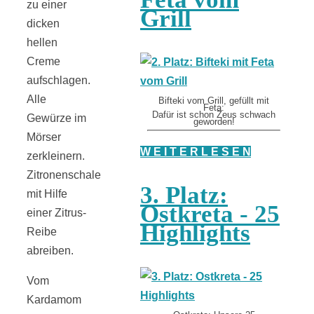
zu einer
Grill
dicken
hellen
Creme
aufschlagen.
Alle
Bifteki vom Grill, gefüllt mit
Feta:
Dafür ist schon Zeus schwach
Gewürze im
geworden!
Mörser
W E I T E R L E S E N
zerkleinern.
Zitronenschale
3. Platz:
mit Hilfe
Ostkreta - 25
einer Zitrus-
Highlights
Reibe
abreiben.
Vom
Kardamom