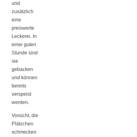
und
zusätzlich
eine
preiswerte
Jahresrückblick
Leckerei. In
einer guten
2021:
Stunde sind
sie
gebacken
Niedlicher
und können
bereits
Neuzugang,
verspeist
werden.
etwas weniger
Vorsicht, die
Plätzchen
Leser
schmecken