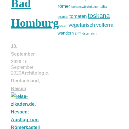
Bad
römer
sitia
sehenswürdigkeiten
toskana
tomaten
strände
Homburg
vegetarisch
volterra
vegan
wandern
zimt
österreich
10.
September
2020
16.
September
2020
Archäologie
,
Deutschland
,
Reisen