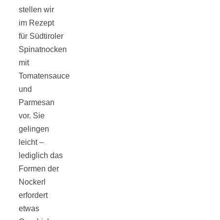
Tomatensauce
stellen wir
im Rezept
mit Zimt
für Südtiroler
Spinatnocken
mit
Tomatensauce
und
Schwäbische
Parmesan
vor. Sie
Alb: Unsere
gelingen
leicht –
16 schönsten
lediglich das
Formen der
Nockerl
Ausflüge um
erfordert
etwas
Blaubeuren