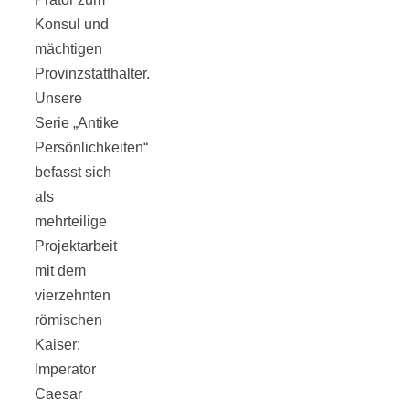
Tourentipps
Konsul und
mächtigen
zu
Provinzstatthalter.
Unsere
Neandertaler-
Serie „Antike
Persönlichkeiten“
befasst sich
Höhlen
als
mehrteilige
Projektarbeit
mit dem
Kirsch-
vierzehnten
römischen
Kaiser:
Crumble:
Imperator
Caesar