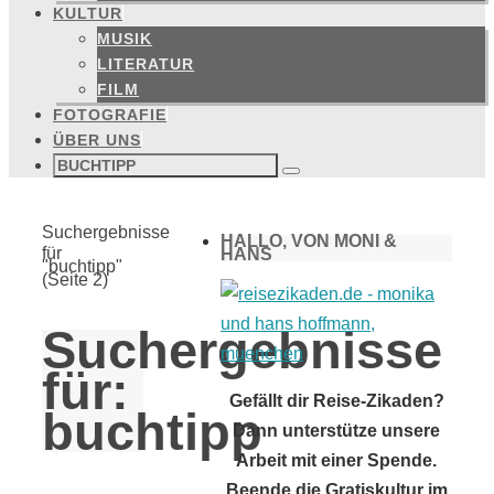
KULTUR
MUSIK
LITERATUR
FILM
FOTOGRAFIE
ÜBER UNS
Suchen
nach:
Suchen
Start
Suchergebnisse
HALLO, VON MONI &
für
HANS
"buchtipp"
(Seite 2)
Suchergebnisse
für:
Gefällt dir Reise-Zikaden?
buchtipp
Dann unterstütze unsere
Arbeit mit einer Spende.
Beende die Gratiskultur im