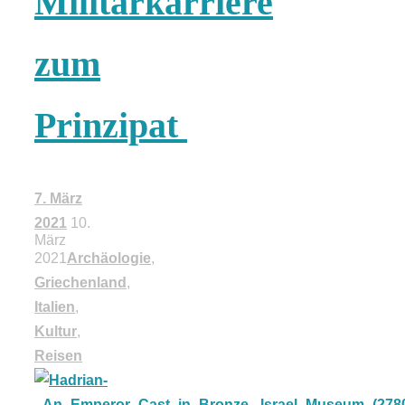
Militärkarriere
Risotto ai
zum
pomodori secch
– Risotto mit
Prinzipat
ofengetrocknet
7. März
Tomaten
2021
10.
März
2021
Archäologie
,
Griechenland
,
Italien
,
Kultur
,
In eigener
Reisen
Sache: Wir