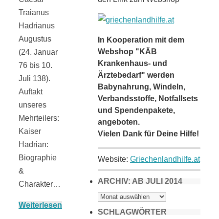
Traianus
Hadrianus
Augustus
In Kooperation mit dem
Webshop "KÄB
(24. Januar
Krankenhaus- und
76 bis 10.
Ärztebedarf" werden
Juli 138).
Babynahrung, Windeln,
Auftakt
Verbandsstoffe, Notfallsets
unseres
und Spendenpakete,
Mehrteilers:
angeboten.
Kaiser
Vielen Dank für Deine Hilfe!
Hadrian:
Biographie
Website:
Griechenlandhilfe.at
&
ARCHIV: AB JULI 2014
Charakter…
ARCHIV:
AB
Weiterlesen
JULI
2014
SCHLAGWÖRTER