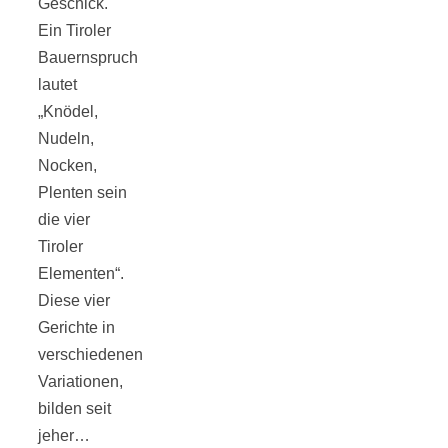
Geschick.
Ein Tiroler
Bauernspruch
lautet
Jahresrückblick
„Knödel,
Nudeln,
Nocken,
2021:
Plenten sein
die vier
Niedlicher
Tiroler
Elementen“.
Neuzugang,
Diese vier
Gerichte in
etwas weniger
verschiedenen
Variationen,
Leser
bilden seit
jeher…