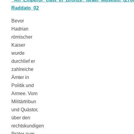
schließen
Bevor
Hadrian
FeedBurner
römischer
Kaiser
Nutzerkonto
wurde
durchlief er
für RSS
zahlreiche
Ämter in
Politik und
Armee. Vom
Militärtribun
Altsteinzeit in
und Quästor,
über den
Bayern: 12
rechtskundigen
Prätor zum