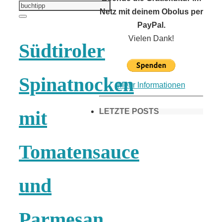
Suchen
nach:
Netz mit deinem Obolus per
Suchen
PayPal.
Vielen Dank!
Südtiroler
Spinatnocken
Mehr Informationen
LETZTE POSTS
mit
Tomatensauce
Frühling in
München &
und
Umgebung:
Parmesan