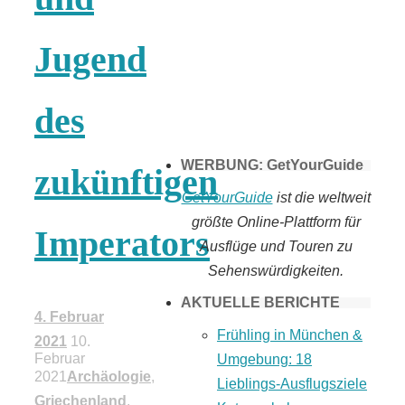
Tomaten selber
Jugend
machen
des
WERBUNG: GetYourGuide
zukünftigen
GetYourGuide
ist die weltweit
größte Online-Plattform für
Imperators
Ausflüge und Touren zu
Sehenswürdigkeiten.
AKTUELLE BERICHTE
4. Februar
Frühling in München &
2021
10.
Februar
Umgebung: 18
2021
Archäologie
,
Lieblings-Ausflugsziele
Griechenland
,