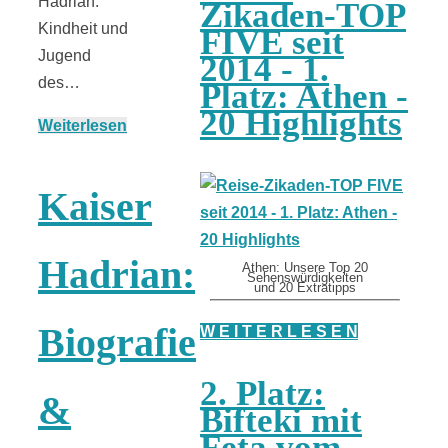
Hadrian:
Zikaden-TOP
Kindheit und
FIVE seit
Jugend
2014 - 1.
des…
Platz: Athen -
20 Highlights
Weiterlesen
Kaiser
Hadrian:
Athen: Unsere Top 20
Sehenswürdigkeiten
und 20 Extratipps
Biografie
W E I T E R L E S E N
2. Platz:
&
Bifteki mit
Feta vom