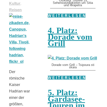
Ostkreta: Unsere 25
Sehenswürdigkeiten um Sitia
Kultur
,
und Ierapetra
Reisen
W E I T E R L E S E N
4. Platz:
Dorade vom
Grill
Dorade vom Grill – Tsipoura sti
skara
Der
W E I T E R L E S E N
römische
Kaiser
5. Platz:
Hadrian war
Gardasee-
einer der
Touren im
größten,