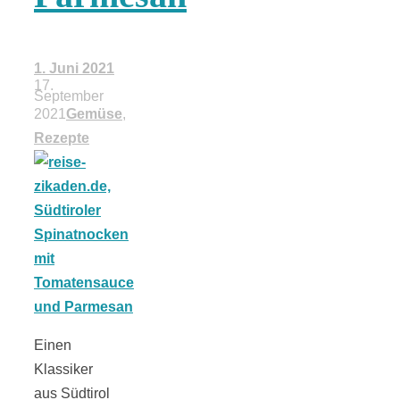
18 Lieblings-
1. Juni 2021
Ausflugsziele
17.
September
2021
Gemüse
,
Rezepte
Kotopoulo
kapama –
Geschmortes
Einen
Hähnchen in
Klassiker
aus Südtirol