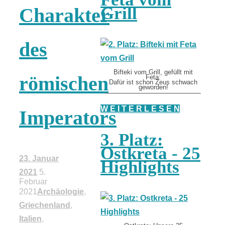
Grill
Charakter
des
Bifteki vom Grill, gefüllt mit
römischen
Feta:
Dafür ist schon Zeus schwach
geworden!
W E I T E R L E S E N
Imperators
3. Platz:
Ostkreta - 25
23. Januar
Highlights
2021
5.
Februar
2021
Archäologie
,
Griechenland
,
Italien
,