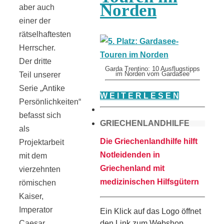
Norden
aber auch
einer der
rätselhaftesten
Herrscher.
Der dritte
Garda Trentino: 10 Ausflugstipps
Teil unserer
im Norden vom Gardasee
Serie „Antike
W E I T E R L E S E N
Persönlichkeiten“
befasst sich
GRIECHENLANDHILFE
als
Die Griechenlandhilfe hilft
Projektarbeit
Notleidenden in
mit dem
Griechenland mit
vierzehnten
medizinischen Hilfsgütern
römischen
Kaiser,
Imperator
Ein Klick auf das Logo öffnet
den Link zum Webshop
Caesar