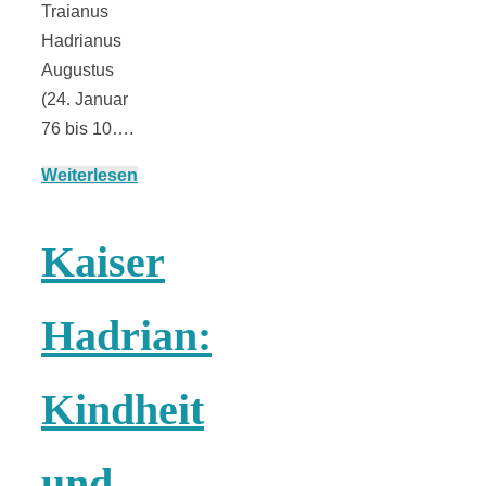
Streusel-
Traianus
Hadrianus
Dessert mit
Augustus
(24. Januar
Kirschen aus
76 bis 10….
Weiterlesen
dem Ofen
Kaiser
Hadrian:
Pomodori
secchi –
Kindheit
Ofengetrocknet
und