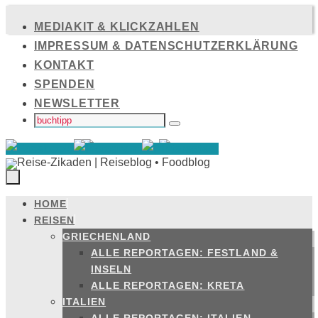
Zum
MEDIAKIT & KLICKZAHLEN
Inhalt
IMPRESSUM & DATENSCHUTZERKLÄRUNG
springen
KONTAKT
SPENDEN
NEWSLETTER
SUCHEN
NACH:
Suchen
HOME
Zum
REISEN
Inhalt
GRIECHENLAND
springen
ALLE REPORTAGEN: FESTLAND &
INSELN
ALLE REPORTAGEN: KRETA
ITALIEN