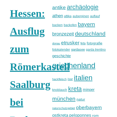
archäologie
antike
Hessen:
athen
attika
auberginen
auflauf
bayern
backen
backofen
Ausflug
deutschland
bronzezeit
etrusker
fotografie
feta
donau
zum
gardasee
fotokalender
garda trentino
geschichte
Römerkastell
griechenland
italien
isar
hackfleisch
Saalburg
kreta
minoer
knoblauch
münchen
bei
natur
oberbayern
naturschutzgebiet
ostkreta
peloponnes
rom