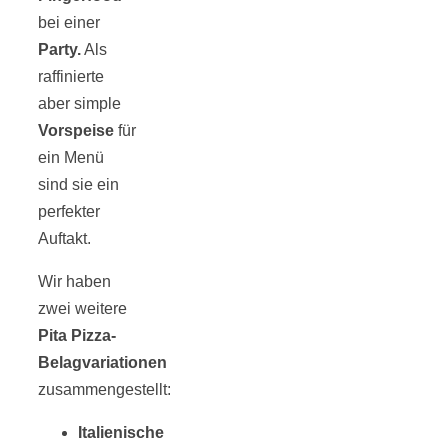
Risotto ai
bei einer
Party.
Als
pomodori secch
raffinierte
aber simple
– Risotto mit
Vorspeise
für
ein Menü
ofengetrocknet
sind sie ein
perfekter
Auftakt.
Tomaten
Wir haben
zwei weitere
Pita Pizza-
Belagvariationen
In eigener
zusammengestellt:
Sache: Wir
Italienische