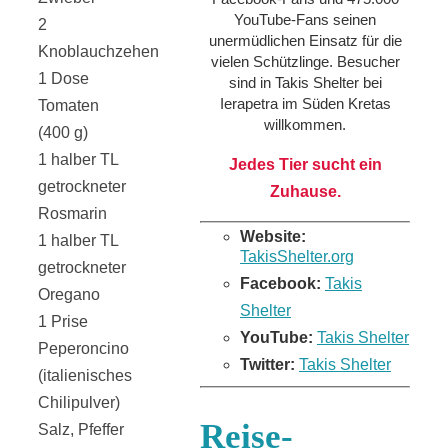
YouTube-Fans seinen
2
unermüdlichen Einsatz für die
Knoblauchzehen
vielen Schützlinge. Besucher
1 Dose
sind in Takis Shelter bei
Ierapetra im Süden Kretas
Tomaten
willkommen.
(400 g)
1 halber TL
Jedes Tier sucht ein
getrockneter
Zuhause.
Rosmarin
Website:
1 halber TL
TakisShelter.org
getrockneter
Facebook:
Takis
Oregano
Shelter
1 Prise
YouTube:
Takis Shelter
Peperoncino
Twitter:
Takis Shelter
(italienisches
Chilipulver)
Reise-
Salz, Pfeffer