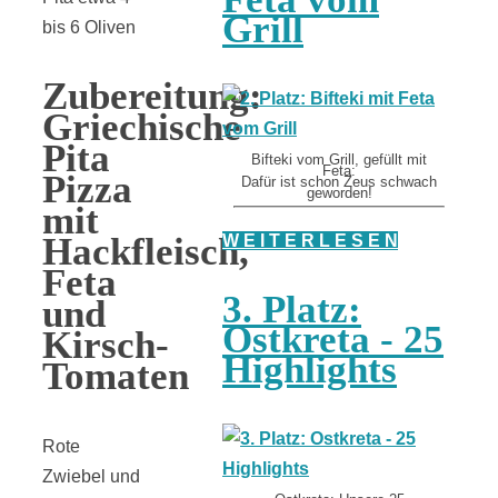
Grill
bis 6 Oliven
Zubereitung:
Griechische
Pita
Bifteki vom Grill, gefüllt mit
Feta:
Pizza
Dafür ist schon Zeus schwach
geworden!
mit
Hackfleisch,
W E I T E R L E S E N
Feta
3. Platz:
und
Ostkreta - 25
Kirsch-
Highlights
Tomaten
Rote
Zwiebel und