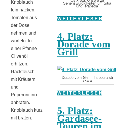
Ostkreta: Unsere 25
Knoblauch
Sehenswürdigkeiten um Sitia
und Ierapetra
fein hacken.
Tomaten aus
W E I T E R L E S E N
der Dose
nehmen und
4. Platz:
würfeln. In
Dorade vom
einer Pfanne
Grill
Olivenöl
erhitzen.
Hackfleisch
Dorade vom Grill – Tsipoura sti
mit Kräutern
skara
und
W E I T E R L E S E N
Peperoncino
anbraten.
5. Platz:
Knoblauch
kurz
Gardasee-
mit braten.
Touren im