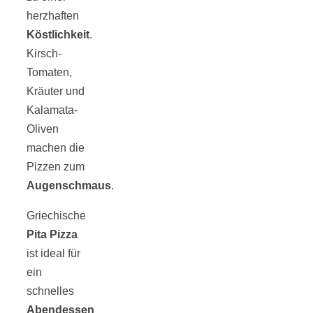
herzhaften
Köstlichkeit
.
Kirsch-
Tomaten,
Jahresrückblick
Kräuter und
Kalamata-
2021:
Oliven
machen die
Niedlicher
Pizzen zum
Augenschmaus
.
Neuzugang,
Griechische
Pita Pizza
etwas weniger
ist ideal für
ein
Leser
schnelles
Abendessen