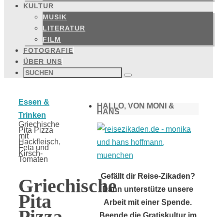
KULTUR
MUSIK
LITERATUR
FILM
FOTOGRAFIE
ÜBER UNS
Suchen
nach:
Suchen
Start
Essen &
HALLO, VON MONI &
HANS
Trinken
Griechische
Pita Pizza
mit
Hackfleisch,
Feta und
Kirsch-
Tomaten
Gefällt dir Reise-Zikaden?
Griechische
Dann unterstütze unsere
Pita
Arbeit mit einer Spende.
Pizza
Beende die Gratiskultur im