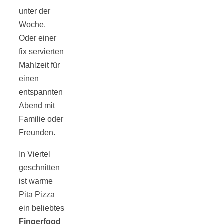
unter der
Woche.
Oder einer
München:
fix servierten
Mahlzeit für
Fototour im
einen
entspannten
Vogelschutzgeb
Abend mit
Familie oder
Ismaninger
Freunden.
In Viertel
Speichersee
geschnitten
ist warme
Pita Pizza
ein beliebtes
Fingerfood