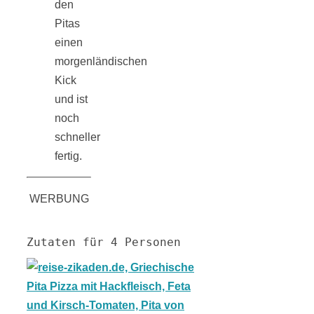
Streusel-
den
Pitas
Dessert mit
einen
morgenländischen
Kirschen aus
Kick
und ist
dem Ofen
noch
schneller
fertig.
WERBUNG
Pomodori
Zutaten für 4 Personen
secchi –
Ofengetrocknet