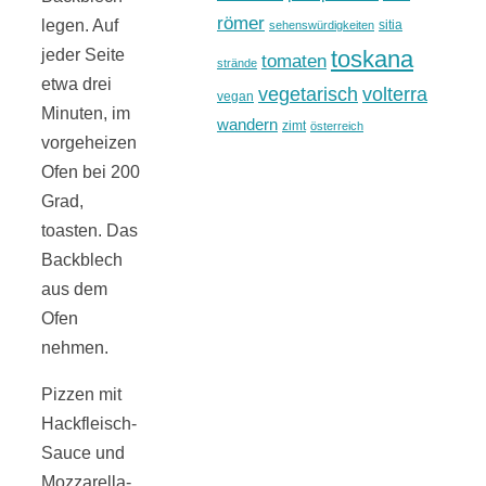
römer
legen. Auf
sitia
sehenswürdigkeiten
toskana
jeder Seite
tomaten
strände
etwa drei
vegetarisch
volterra
vegan
Minuten, im
wandern
zimt
österreich
vorgeheizen
Ofen bei 200
Grad,
toasten. Das
Backblech
aus dem
Ofen
nehmen.
Pizzen mit
Hackfleisch-
Sauce und
Mozzarella-