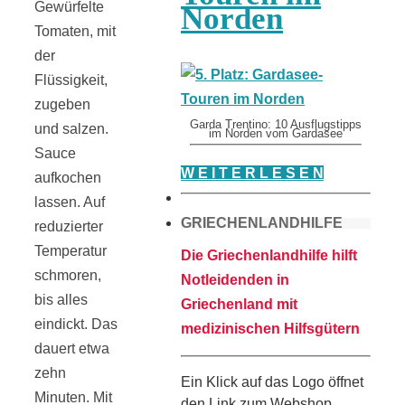
Gewürfelte
Norden
Tomaten, mit
der
Flüssigkeit,
zugeben
Garda Trentino: 10 Ausflugstipps
und salzen.
im Norden vom Gardasee
Sauce
W E I T E R L E S E N
aufkochen
lassen. Auf
GRIECHENLANDHILFE
reduzierter
Temperatur
Die Griechenlandhilfe hilft
schmoren,
Notleidenden in
bis alles
Griechenland mit
eindickt. Das
medizinischen Hilfsgütern
dauert etwa
zehn
Ein Klick auf das Logo öffnet
Minuten. Mit
den Link zum Webshop