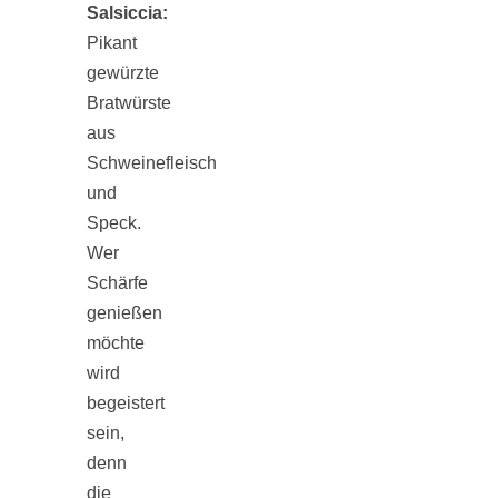
Salsiccia:
Pikant
schließen
gewürzte
Bratwürste
FeedBurner
aus
Schweinefleisch
Nutzerkonto
und
Speck.
für RSS
Wer
Schärfe
genießen
möchte
wird
Altsteinzeit in
begeistert
sein,
Bayern: 12
denn
die