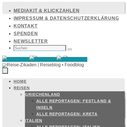
Zum
MEDIAKIT & KLICKZAHLEN
Inhalt
IMPRESSUM & DATENSCHUTZERKLÄRUNG
springen
KONTAKT
SPENDEN
NEWSLETTER
SUCHEN
NACH:
Suchen
HOME
Zum
REISEN
Inhalt
GRIECHENLAND
springen
ALLE REPORTAGEN: FESTLAND &
INSELN
ALLE REPORTAGEN: KRETA
ITALIEN