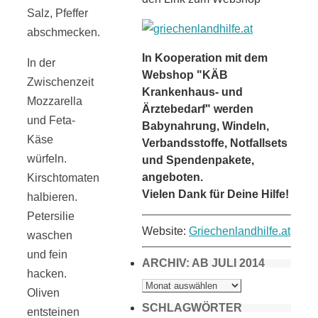
Salz, Pfeffer
abschmecken.
In Kooperation mit dem
In der
Webshop "KÄB
Zwischenzeit
Krankenhaus- und
Mozzarella
Ärztebedarf" werden
und Feta-
Babynahrung, Windeln,
Käse
Verbandsstoffe, Notfallsets
würfeln.
und Spendenpakete,
angeboten.
Kirschtomaten
Vielen Dank für Deine Hilfe!
halbieren.
Petersilie
Website:
Griechenlandhilfe.at
waschen
und fein
ARCHIV: AB JULI 2014
hacken.
ARCHIV:
AB
Oliven
JULI
2014
SCHLAGWÖRTER
entsteinen