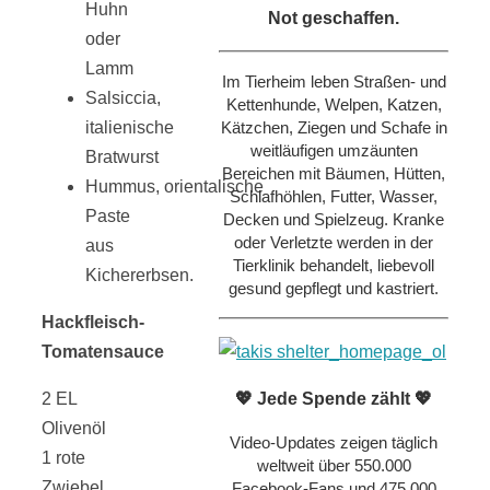
Huhn
Not geschaffen.
oder
Lamm
Im Tierheim leben Straßen- und
Salsiccia,
Kettenhunde, Welpen, Katzen,
Kätzchen, Ziegen und Schafe in
italienische
weitläufigen umzäunten
Bratwurst
Bereichen mit Bäumen, Hütten,
Hummus, orientalische
Schlafhöhlen, Futter, Wasser,
Paste
Decken und Spielzeug. Kranke
oder Verletzte werden in der
aus
Tierklinik behandelt, liebevoll
Kichererbsen.
gesund gepflegt und kastriert.
Hackfleisch-
Tomatensauce
💖 Jede Spende zählt 💖
2 EL
Olivenöl
Video-Updates zeigen täglich
1 rote
weltweit über 550.000
Zwiebel
Facebook-Fans und 475.000