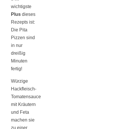
Tomatensauce
wichtigste
Plus
dieses
mit Zimt
Rezepts ist:
Die Pita
Pizzen sind
in nur
dreißig
Schwäbische
Minuten
fertig!
Alb: Unsere
Würzige
Hackfleisch-
16 schönsten
Tomatensauce
mit Kräutern
Ausflüge um
und Feta
machen sie
Blaubeuren
zu einer