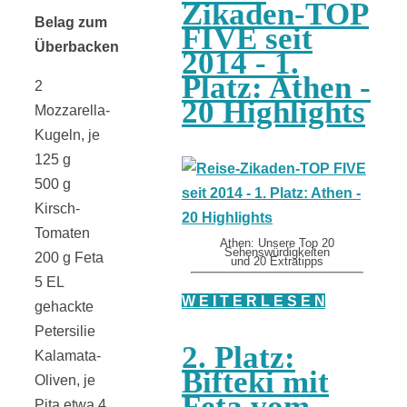
Zikaden-TOP
Belag zum
FIVE seit
Überbacken
2014 - 1.
Platz: Athen -
2
20 Highlights
Mozzarella-
Kugeln, je
125 g
500 g
Kirsch-
Tomaten
Athen: Unsere Top 20
Sehenswürdigkeiten
200 g Feta
und 20 Extratipps
5 EL
W E I T E R L E S E N
gehackte
Petersilie
2. Platz:
Kalamata-
Bifteki mit
Oliven, je
Feta vom
Pita etwa 4