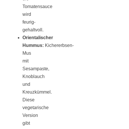
Tourentipps
Tomatensauce
wird
zu
feurig-
gehaltvoll.
Orientalischer
Neandertaler-
Hummus:
Kichererbsen-
Mus
Höhlen
mit
Sesampaste,
Knoblauch
und
Kreuzkümmel.
Kirsch-
Diese
vegetarische
Crumble:
Version
gibt