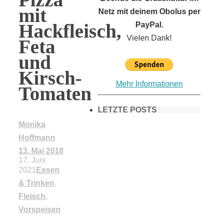
mit
Netz mit deinem Obolus per
Hackfleisch,
PayPal.
Vielen Dank!
Feta
und
Kirsch-
Mehr Informationen
Tomaten
LETZTE POSTS
Monika
Hoffmann
Frühling in
13. Mai 2018
17. Juni
2021
Essen
München &
& Trinken
,
Fleisch
,
Umgebung:
Vorspeisen