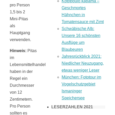
Kotopoulo kapama –
pro Person
Geschmortes
1,5 bis 2
Hähnchen in
Mini-Pitas
Tomatensauce mit Zimt
als
Schwäbische Alb:
Hauptgang
Unsere 16 schönsten
verwenden.
Ausflüge um
Blaubeuren
Hinweis:
Pitas
Jahresrückblick 2021:
im
Niedlicher Neuzugang,
Lebensmittelhandel
etwas weniger Leser
haben in der
München: Fototour im
Regel ein
Vogelschutzgebiet
Durchmesser
Ismaninger
von 12
Speichersee
Zentimetern.
Pro Person
LESERZAHLEN 2021
sollten es