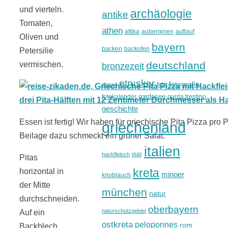
und vierteln.
archäologie
antike
Tomaten,
athen
attika
auberginen
auflauf
Oliven und
bayern
backen
backofen
Petersilie
deutschland
vermischen.
bronzezeit
etrusker
fotografie
feta
donau
gardasee
fotokalender
garda trentino
geschichte
Essen ist fertig! Wir haben für griechische Pita Pizza pro
griechenland
Beilage dazu schmeckt ein grüner Salat.
italien
isar
hackfleisch
Pitas
kreta
horizontal in
minoer
knoblauch
der Mitte
münchen
natur
durchschneiden.
oberbayern
naturschutzgebiet
Auf ein
ostkreta
peloponnes
rom
Backblech