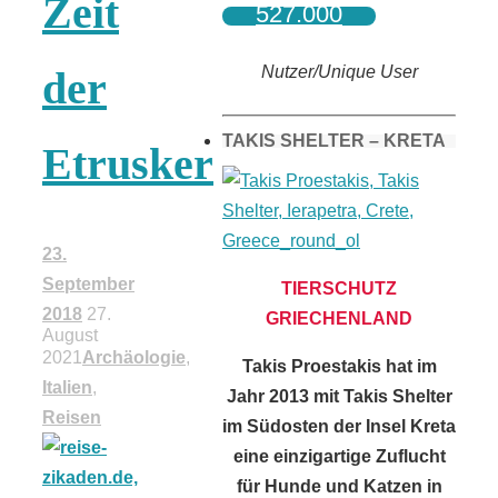
Zeit
527.000
Nutzer/Unique User
der
TAKIS SHELTER – KRETA
Etrusker
23.
September
TIERSCHUTZ
2018
27.
GRIECHENLAND
August
2021
Archäologie
,
Takis Proestakis hat im
Italien
,
Jahr 2013 mit Takis Shelter
Reisen
im Südosten der Insel Kreta
eine einzigartige Zuflucht
für Hunde und Katzen in