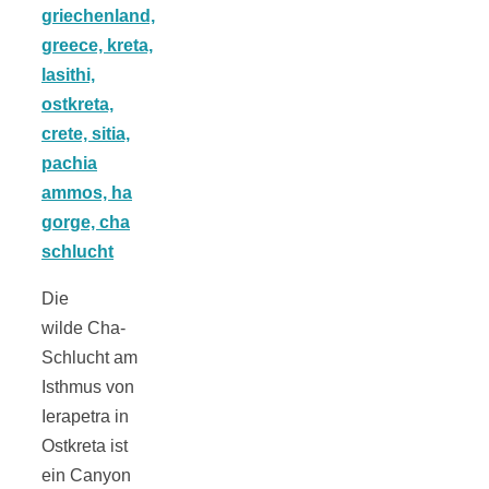
Tourentipps
zu
Neandertaler-
Höhlen
Die
wilde Cha-
Kirsch-
Schlucht am
Isthmus von
Crumble:
Ierapetra in
Ostkreta ist
ein Canyon