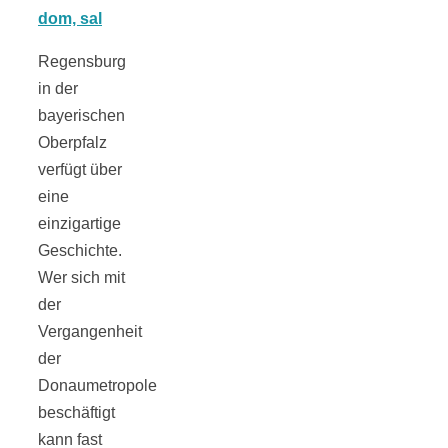
Tomatensauce
Regensburg
mit Zimt
in der
bayerischen
Oberpfalz
verfügt über
Schwäbische
eine
einzigartige
Geschichte.
Alb: Unsere
Wer sich mit
der
16 schönsten
Vergangenheit
der
Ausflüge um
Donaumetropole
beschäftigt
Blaubeuren
kann fast