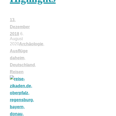
18 Lieblings-
13.
Ausflugsziele
Dezember
2018
6.
August
2020
Archäologie
,
Ausflüge
Kotopoulo
daheim
,
Deutschland
,
kapama –
Reisen
Geschmortes
Hähnchen in