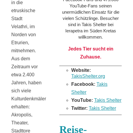
in die
YouTube-Fans seinen
etruskische
unermüdlichen Einsatz für die
vielen Schützlinge. Besucher
Stadt
sind in Takis Shelter bei
Velathri, im
Ierapetra im Süden Kretas
Norden von
willkommen.
Etrurien,
Jedes Tier sucht ein
mitnehmen.
Zuhause.
Aus dem
Zeitraum vor
Website:
etwa 2.400
TakisShelter.org
Jahren, haben
Facebook:
Takis
sich viele
Shelter
Kulturdenkmäler
YouTube:
Takis Shelter
erhalten:
Twitter:
Takis Shelter
Akropolis,
Theater,
Reise-
Stadttore