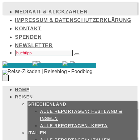
Zum
MEDIAKIT & KLICKZAHLEN
Inhalt
IMPRESSUM & DATENSCHUTZERKLÄRUNG
springen
KONTAKT
SPENDEN
NEWSLETTER
SUCHEN
NACH:
Suchen
HOME
Zum
REISEN
Inhalt
GRIECHENLAND
springen
ALLE REPORTAGEN: FESTLAND &
INSELN
ALLE REPORTAGEN: KRETA
ITALIEN