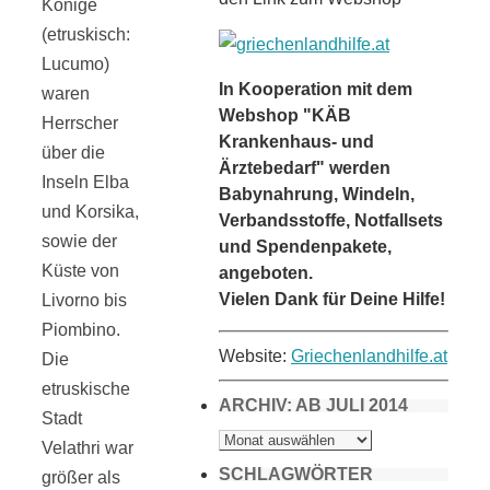
Könige
(etruskisch:
Lucumo)
In Kooperation mit dem
waren
Webshop "KÄB
Herrscher
Krankenhaus- und
über die
Ärztebedarf" werden
Inseln Elba
Babynahrung, Windeln,
und Korsika,
Verbandsstoffe, Notfallsets
sowie der
und Spendenpakete,
Küste von
angeboten.
Vielen Dank für Deine Hilfe!
Livorno bis
Piombino.
Website:
Griechenlandhilfe.at
Die
etruskische
ARCHIV: AB JULI 2014
Stadt
ARCHIV:
AB
Velathri war
JULI
2014
SCHLAGWÖRTER
größer als