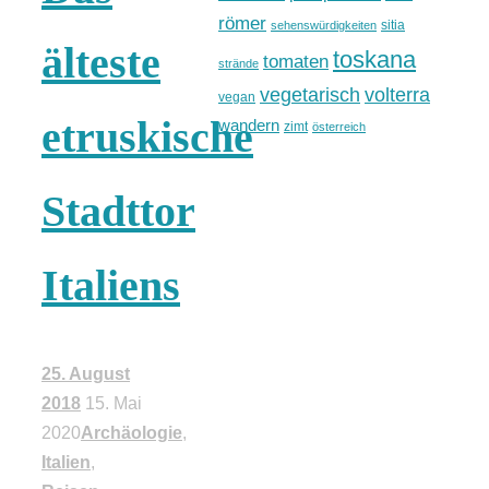
römer
sitia
sehenswürdigkeiten
älteste
toskana
tomaten
strände
vegetarisch
volterra
vegan
etruskische
wandern
zimt
österreich
Stadttor
Italiens
25. August
2018
15. Mai
2020
Archäologie
,
Italien
,