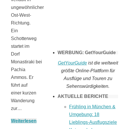
ungewöhnlicher
Tomaten selber
Ost-West-
Richtung.
machen
Ein
Schotterweg
startet im
WERBUNG: GetYourGuide
Dorf
Monastiraki bei
GetYourGuide
ist die weltweit
Pachia
größte Online-Plattform für
Ammos. Er
Ausflüge und Touren zu
führt auf
Sehenswürdigkeiten.
einer kurzen
AKTUELLE BERICHTE
Wanderung
Frühling in München &
zur…
Umgebung: 18
Weiterlesen
Lieblings-Ausflugsziele