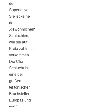
Streusel-
der
Superlative.
Dessert mit
Sie ist keine
der
Kirschen aus
„gewöhnlichen“
Schluchten,
dem Ofen
wie sie auf
Kreta zahlreich
vorkommen.
Die Cha-
Schlucht ist
Pomodori
eine der
großen
secchi –
tektonischen
Bruchstellen
Ofengetrocknet
Europas und
verläuft in