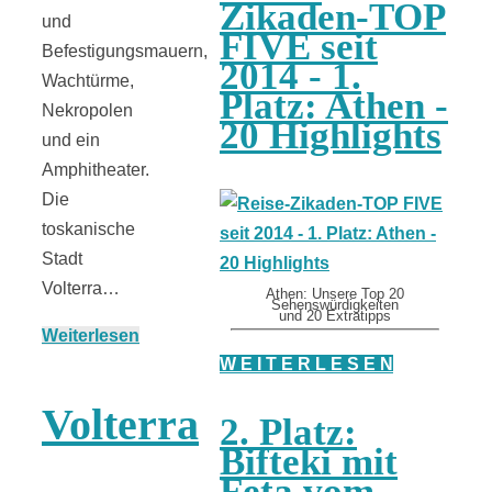
Zikaden-TOP
und
FIVE seit
Befestigungsmauern,
2014 - 1.
Wachtürme,
Platz: Athen -
Nekropolen
20 Highlights
und ein
Amphitheater.
Die
toskanische
Stadt
Volterra…
Athen: Unsere Top 20
Sehenswürdigkeiten
und 20 Extratipps
Weiterlesen
W E I T E R L E S E N
Volterra
2. Platz:
Bifteki mit
Feta vom