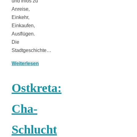
und Infos zu
Anreise,
Einkehr,
Einkaufen,
München:
Ausflügen.
Die
Fototour im
Stadtgeschichte…
Vogelschutzgeb
Weiterlesen
Ismaninger
Ostkreta:
Speichersee
Cha-
Schlucht