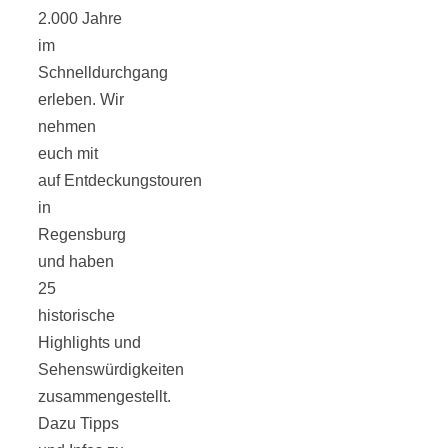
2.000 Jahre
im
Schnelldurchgang
erleben. Wir
Jahresrückblick
nehmen
euch mit
2021:
auf Entdeckungstouren
in
Niedlicher
Regensburg
und haben
Neuzugang,
25
historische
Highlights und
etwas weniger
Sehenswürdigkeiten
zusammengestellt.
Leser
Dazu Tipps