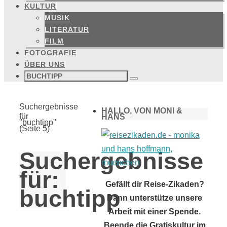
KULTUR
MUSIK
LITERATUR
FILM
FOTOGRAFIE
ÜBER UNS
Suchen
nach:
Suchen
Start
Suchergebnisse
HALLO, VON MONI &
für
HANS
"buchtipp"
(Seite 5)
Suchergebnisse
für:
Gefällt dir Reise-Zikaden?
buchtipp
Dann unterstütze unsere
Arbeit mit einer Spende.
Beende die Gratiskultur im