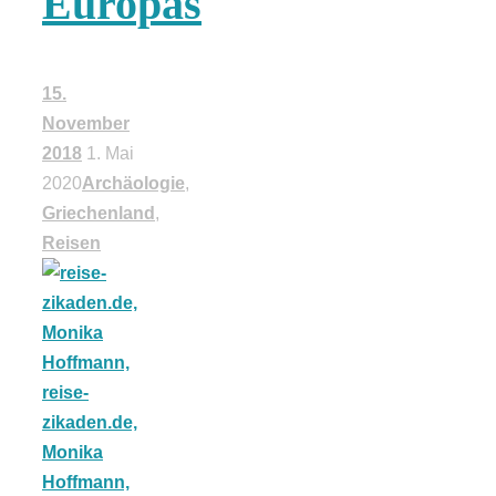
Europas
schließen
15.
FeedBurner
November
2018
1. Mai
Nutzerkonto
2020
Archäologie
,
Griechenland
,
für RSS
Reisen
Altsteinzeit in
Bayern: 12