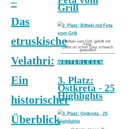
–
Grill
Das
etruskische
Bifteki vom Grill, gefüllt mit
Feta:
Dafür ist schon Zeus schwach
geworden!
Velathri:
W E I T E R L E S E N
Ein
3. Platz:
Ostkreta - 25
Highlights
historischer
Überblick