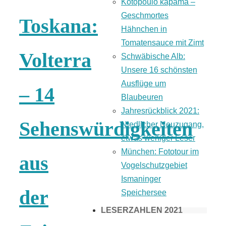
Kotopoulo kapama –
Geschmortes
Toskana:
Hähnchen in
Tomatensauce mit Zimt
Volterra
Schwäbische Alb:
Unsere 16 schönsten
Ausflüge um
– 14
Blaubeuren
Jahresrückblick 2021:
Sehenswürdigkeiten
Niedlicher Neuzugang,
etwas weniger Leser
München: Fototour im
aus
Vogelschutzgebiet
Ismaninger
der
Speichersee
LESERZAHLEN 2021