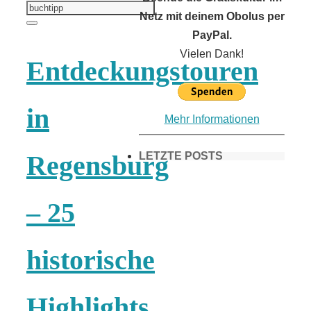
Suchen
nach:
Netz mit deinem Obolus per
Suchen
PayPal.
Vielen Dank!
Entdeckungstouren
in
Mehr Informationen
LETZTE POSTS
Regensburg
– 25
Frühling in
München &
historische
Umgebung:
Highlights