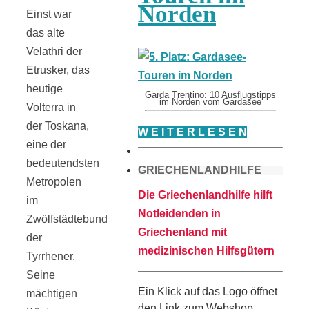
Norden
Einst war
das alte
Velathri der
Etrusker, das
heutige
Garda Trentino: 10 Ausflugstipps
im Norden vom Gardasee
Volterra in
der Toskana,
W E I T E R L E S E N
eine der
bedeutendsten
GRIECHENLANDHILFE
Metropolen
Die Griechenlandhilfe hilft
im
Notleidenden in
Zwölfstädtebund
Griechenland mit
der
medizinischen Hilfsgütern
Tyrrhener.
Seine
Ein Klick auf das Logo öffnet
mächtigen
den Link zum Webshop