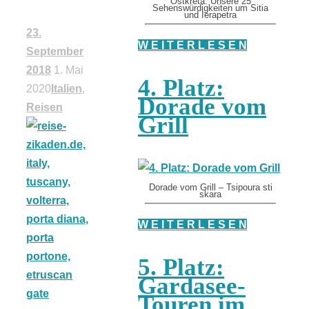
Ostkreta: Unsere 25
Sehenswürdigkeiten um Sitia
und Ierapetra
23.
W E I T E R L E S E N
September
2018
1. Mai
4. Platz:
2020
Italien
,
Dorade vom
Reisen
Grill
Dorade vom Grill – Tsipoura sti
skara
W E I T E R L E S E N
5. Platz:
Gardasee-
Touren im