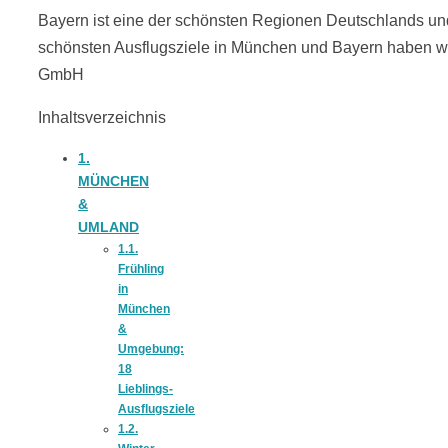
Bayern ist eine der schönsten Regionen Deutschlands und 
18 Lieblings-
schönsten Ausflugsziele in München und Bayern haben wi
GmbH
Ausflugsziele
Inhaltsverzeichnis
1.
MÜNCHEN
&
Kotopoulo
UMLAND
1.1.
Frühling
kapama –
in
München
&
Geschmortes
Umgebung:
18
Lieblings-
Hähnchen in
Ausflugsziele
1.2.