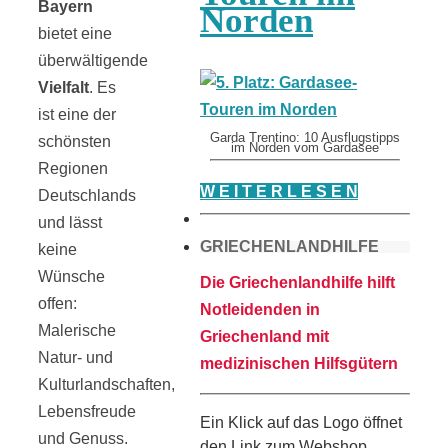
Bayern
Norden
bietet eine
überwältigende
Vielfalt
. Es
ist eine der
Garda Trentino: 10 Ausflugstipps
schönsten
im Norden vom Gardasee
Regionen
W E I T E R L E S E N
Deutschlands
und lässt
GRIECHENLANDHILFE
keine
Wünsche
Die Griechenlandhilfe hilft
offen:
Notleidenden in
Malerische
Griechenland mit
Natur- und
medizinischen Hilfsgütern
Kulturlandschaften,
Lebensfreude
Ein Klick auf das Logo öffnet
und Genuss.
den Link zum Webshop