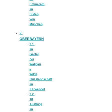
Risotto ai
Emmeram
im
Süden
pomodori secch
von
München
– Risotto mit
2.
OBERBAYERN
2.1.
ofengetrocknet
Im
Isartal
bei
Tomaten
Wallgau
–
Wilde
Flusslandschaft
im
Karwendel
In eigener
2.2.
10
Ausflüge
Sache: Wir
im