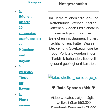
Kempten
Not geschaffen.
4.
Bücher:
Im Tierheim leben Straßen- und
Unsere
Kettenhunde, Welpen, Katzen,
25
Kätzchen, Ziegen und Schafe in
weitläufigen umzäunten
schönsten
Bereichen mit Bäumen, Hütten,
Ausflugsziele
Schlafhöhlen, Futter, Wasser,
in
Decken und Spielzeug. Kranke
München
oder Verletzte werden in der
und
Tierklinik behandelt, liebevoll
Bayern
gesund gepflegt und kastriert.
5.
Website-
Tipps
für
💖 Jede Spende zählt 💖
Bayern
6.
Video-Updates zeigen täglich
Pinne
weltweit über 550.000
unsere
Facebook-Fans und 475.000