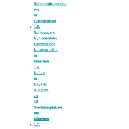
Sehenswürdigkeiten
wie
in
Griechenland
1.5.
Jahresrückblick
Schlosspark
Nymphenburg:
Einzigartiges
2021:
Naturparadies
in
München
Niedlicher
1.6.
Kelten
in
Neuzugang,
Bayern:
Ausflüge
zu
etwas weniger
10
Siedlungsplätzen
um
Leser
München
1.7.