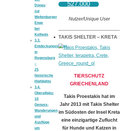
527.000
Donau
zur
Weltenburger
Nutzer/Unique User
Enge
bei
Kelheim
TAKIS SHELTER – KRETA
3.3.
Entdeckungstouren
in
Regensburg
–
25
historische
TIERSCHUTZ
Highlights
GRIECHENLAND
3.4.
Oberallgäu:
Takis Proestakis hat im
10
Jahr 2013 mit Takis Shelter
Genuss-
Wanderungen
im Südosten der Insel Kreta
und
eine einzigartige Zuflucht
Ausflüge
für Hunde und Katzen in
um