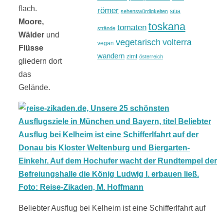
flach.
römer
sitia
sehenswürdigkeiten
Moore,
toskana
tomaten
strände
Wälder
und
vegetarisch
volterra
vegan
Flüsse
wandern
zimt
österreich
gliedern dort
das
Gelände.
Beliebter Ausflug bei Kelheim ist eine Schifferlfahrt auf