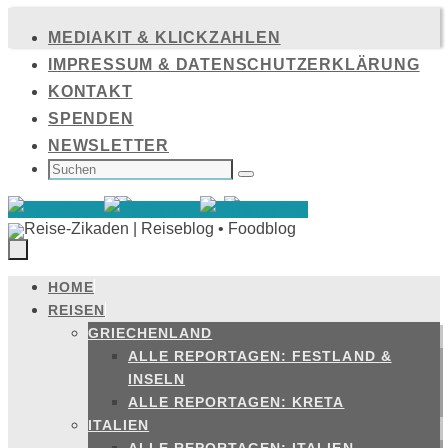
Zum
MEDIAKIT & KLICKZAHLEN
Inhalt
IMPRESSUM & DATENSCHUTZERKLÄRUNG
springen
KONTAKT
SPENDEN
NEWSLETTER
SUCHEN
NACH:
Suchen
HOME
Zum
REISEN
Inhalt
GRIECHENLAND
springen
ALLE REPORTAGEN: FESTLAND &
INSELN
ALLE REPORTAGEN: KRETA
ITALIEN