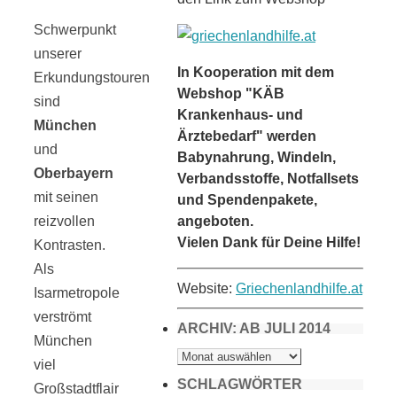
Schwerpunkt
unserer
In Kooperation mit dem
Erkundungstouren
Webshop "KÄB
sind
Krankenhaus- und
München
Ärztebedarf" werden
und
Babynahrung, Windeln,
Oberbayern
Verbandsstoffe, Notfallsets
mit seinen
und Spendenpakete,
angeboten.
reizvollen
Vielen Dank für Deine Hilfe!
Kontrasten.
Als
Website:
Griechenlandhilfe.at
Isarmetropole
verströmt
ARCHIV: AB JULI 2014
München
ARCHIV:
AB
viel
JULI
2014
SCHLAGWÖRTER
Großstadtflair