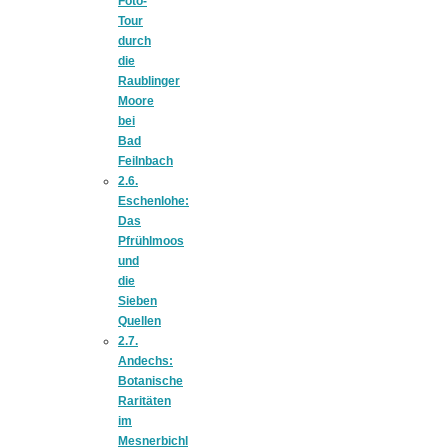
Foto-
Tourentipps
Tour
durch
die
zu
Raublinger
Moore
bei
Neandertaler-
Bad
Feilnbach
2.6.
Höhlen
Eschenlohe:
Das
Pfrühlmoos
und
die
Sieben
Kirsch-
Quellen
2.7.
Andechs:
Crumble:
Botanische
Raritäten
im
Mesnerbichl