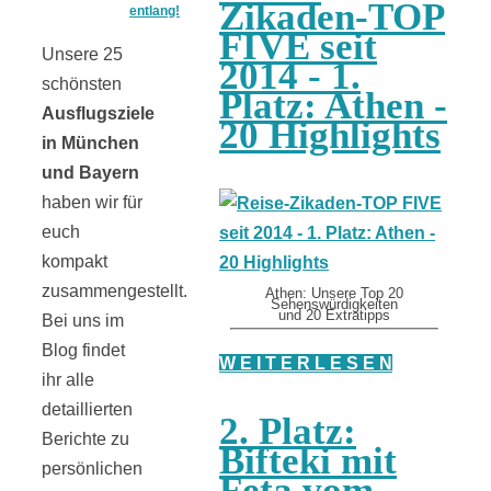
Zikaden-TOP
entlang!
FIVE seit
Unsere 25
2014 - 1.
schönsten
Platz: Athen -
Ausflugsziele
20 Highlights
in München
und Bayern
haben wir für
euch
kompakt
zusammengestellt.
Athen: Unsere Top 20
Sehenswürdigkeiten
und 20 Extratipps
Bei uns im
Blog findet
W E I T E R L E S E N
ihr alle
detaillierten
2. Platz:
Berichte zu
Bifteki mit
persönlichen
Feta vom