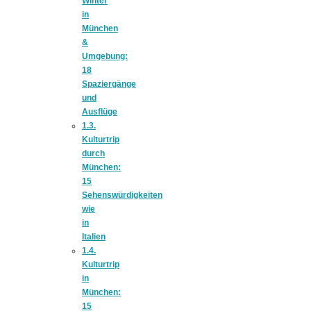
Winter
Tomatensauce
in
München
&
mit Zimt
Umgebung:
18
Spaziergänge
und
Ausflüge
1.3.
Schwäbische
Kulturtrip
durch
München:
Alb: Unsere
15
Sehenswürdigkeiten
wie
16 schönsten
in
Italien
1.4.
Ausflüge um
Kulturtrip
in
München:
Blaubeuren
15