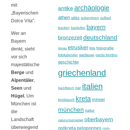
mit
archäologie
antike
„Bayerischen
athen
attika
auberginen
auflauf
Dolce Vita“.
bayern
backen
backofen
Wer an
deutschland
bronzezeit
Bayern
etrusker
fotografie
feta
donau
denkt, sieht
gardasee
fotokalender
garda trentino
vor sich
geschichte
majestätische
griechenland
Berge
und
Alpentäler
,
italien
Seen
und
isar
hackfleisch
Hügel.
Um
kreta
minoer
knoblauch
München ist
münchen
natur
die
oberbayern
Landschaft
naturschutzgebiet
überwiegend
ostkreta
peloponnes
rom