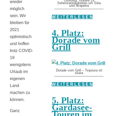
Ostkreta: Unsere 25
wieder
Sehenswürdigkeiten um Sitia
und Ierapetra
möglich
sein. Wir
W E I T E R L E S E N
bleiben für
2021
4. Platz:
optimistisch
Dorade vom
und hoffen
Grill
trotz COVID-
19
wenigstens
Dorade vom Grill – Tsipoura sti
Urlaub im
skara
eigenen
W E I T E R L E S E N
Land
machen zu
5. Platz:
können.
Gardasee-
Ganz
Touren im