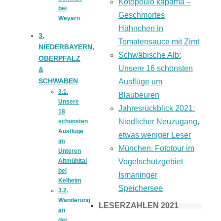
Kotopoulo kapama –
bei
Geschmortes
Weyarn
Hähnchen in
3.
Tomatensauce mit Zimt
NIEDERBAYERN,
Schwäbische Alb:
OBERPFALZ
Unsere 16 schönsten
&
SCHWABEN
Ausflüge um
3.1.
Blaubeuren
Unsere
Jahresrückblick 2021:
18
Niedlicher Neuzugang,
schönsten
Ausflüge
etwas weniger Leser
im
München: Fototour im
Unteren
Altmühltal
Vogelschutzgebiet
bei
Ismaninger
Kelheim
Speichersee
3.2.
Wanderung
LESERZAHLEN 2021
an
der