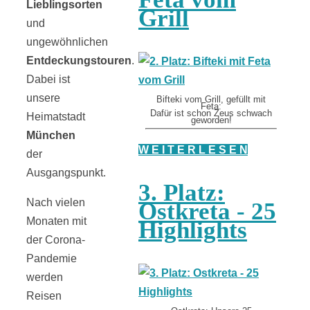
Lieblingsorten
Grill
und
ungewöhnlichen
Entdeckungstouren
.
Dabei ist
unsere
Bifteki vom Grill, gefüllt mit
Feta:
Dafür ist schon Zeus schwach
Heimatstadt
geworden!
München
W E I T E R L E S E N
der
Ausgangspunkt.
3. Platz:
Nach vielen
Ostkreta - 25
Monaten mit
Highlights
der Corona-
Pandemie
werden
Reisen