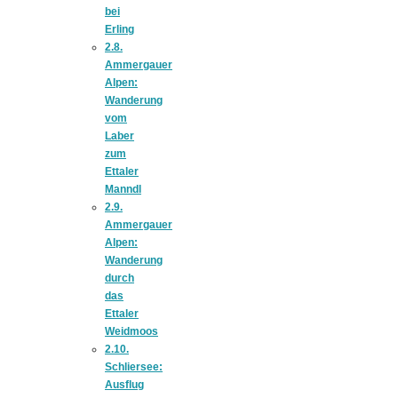
Streusel-
bei
Erling
Dessert mit
2.8.
Ammergauer
Alpen:
Kirschen aus
Wanderung
vom
Laber
dem Ofen
zum
Ettaler
Manndl
2.9.
Ammergauer
Alpen:
Wanderung
Pomodori
durch
das
Ettaler
secchi –
Weidmoos
2.10.
Schliersee:
Ofengetrocknet
Ausflug