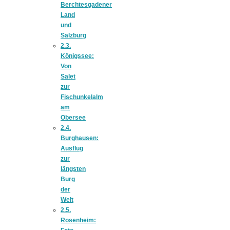
Berchtesgadener
Land
schließen
und
Salzburg
2.3.
FeedBurner
Königssee:
Von
Salet
Nutzerkonto
zur
Fischunkelalm
am
für RSS
Obersee
2.4.
Burghausen:
Ausflug
zur
längsten
Altsteinzeit in
Burg
der
Welt
Bayern: 12
2.5.
Rosenheim: