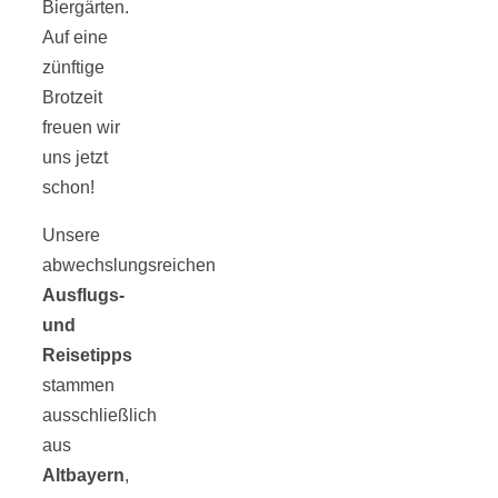
Biergärten.
Auf eine
zünftige
Brotzeit
freuen wir
uns jetzt
schon!
Unsere
abwechslungsreichen
Ausflugs-
und
Reisetipps
stammen
ausschließlich
aus
Altbayern
,