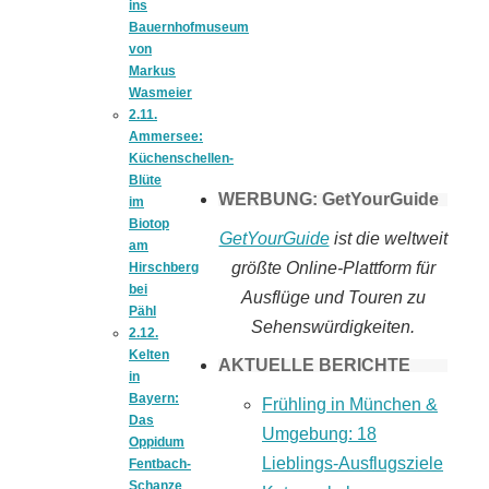
ins
Tomaten selber
Bauernhofmuseum
von
Markus
machen
Wasmeier
2.11.
Ammersee:
Küchenschellen-
Blüte
WERBUNG: GetYourGuide
im
Biotop
GetYourGuide
ist die weltweit
am
größte Online-Plattform für
Hirschberg
bei
Ausflüge und Touren zu
Pähl
Sehenswürdigkeiten.
2.12.
Kelten
AKTUELLE BERICHTE
in
Bayern:
Frühling in München &
Das
Umgebung: 18
Oppidum
Lieblings-Ausflugsziele
Fentbach-
Schanze