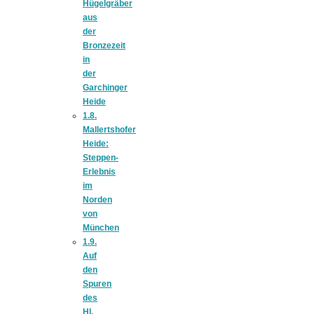
Hügelgräber
aus
der
Bronzezeit
in
München:
der
Garchinger
Fototour im
Heide
1.8.
Mallertshofer
Vogelschutzgeb
Heide:
Steppen-
Erlebnis
Ismaninger
im
Norden
von
Speichersee
München
1.9.
Auf
den
Spuren
des
Hl.