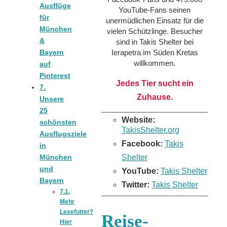
Ausflüge
YouTube-Fans seinen
für
unermüdlichen Einsatz für die
München
vielen Schützlinge. Besucher
&
sind in Takis Shelter bei
Ierapetra im Süden Kretas
Bayern
willkommen.
auf
Pinterest
Jedes Tier sucht ein
7.
Zuhause.
Unsere
25
Website:
schönsten
TakisShelter.org
Ausflugsziele
Facebook:
Takis
in
Shelter
München
und
YouTube:
Takis Shelter
Bayern
Twitter:
Takis Shelter
7.1.
Mehr
Lesefutter?
Reise-
Hier